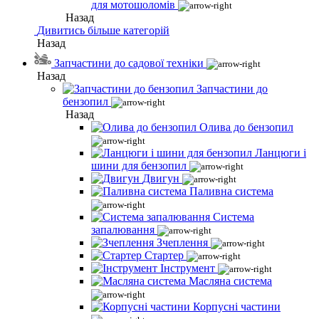
для мотошоломів
Назад
Дивитись більше категорій
Назад
Запчастини до садової техніки
Назад
Запчастини до
бензопил
Назад
Олива до бензопил
Ланцюги і
шини для бензопил
Двигун
Паливна система
Система
запалювання
Зчеплення
Стартер
Інструмент
Масляна система
Корпусні частини