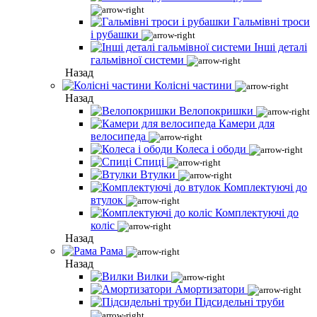
Гальмівні троси
і рубашки
Інші деталі
гальмівної системи
Назад
Колісні частини
Назад
Велопокришки
Камери для
велосипеда
Колеса і ободи
Спиці
Втулки
Комплектуючі до
втулок
Комплектуючі до
коліс
Назад
Рама
Назад
Вилки
Амортизатори
Підсидельні труби