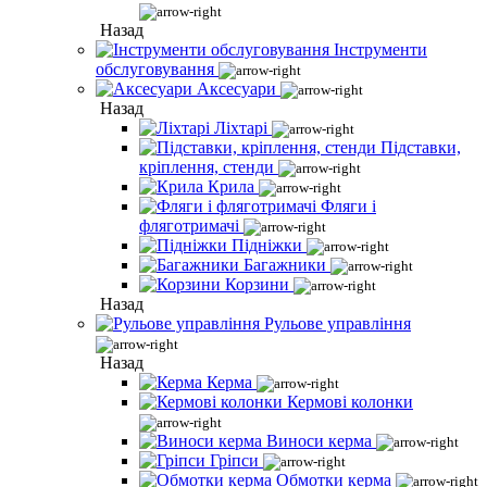
Назад
Інструменти
обслуговування
Аксесуари
Назад
Ліхтарі
Підставки,
кріплення, стенди
Крила
Фляги і
фляготримачі
Підніжки
Багажники
Корзини
Назад
Рульове управління
Назад
Керма
Кермові колонки
Виноси керма
Гріпси
Обмотки керма