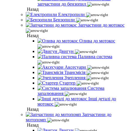
запчастини до бензопил
Назад
Електропили
Бензопили
Запчастини до мотокос
Назад
Олива до мотокос
Двигун
Паливна система
Аксесуари
Трансмісія
Зчеплення
Стартер
Система
запалювання
Інші деталі до
мотокос
Назад
Запчастини до
мотопомп
Назад
Двигун