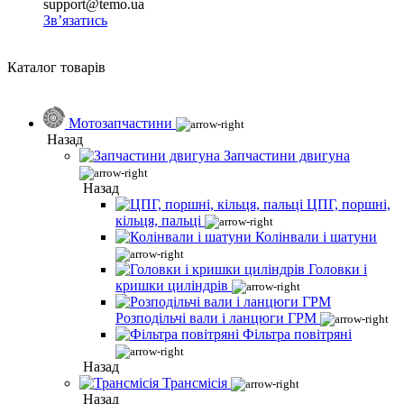
support@temo.ua
Зв’язатись
Каталог товарів
Мотозапчастини
Назад
Запчастини двигуна
Назад
ЦПГ, поршні,
кільця, пальці
Колінвали і шатуни
Головки і
кришки циліндрів
Розподільчі вали і ланцюги ГРМ
Фільтра повітряні
Назад
Трансмісія
Назад