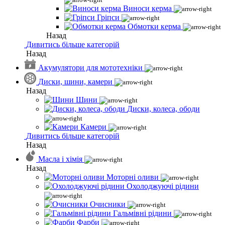
Виноси керма
Гріпси
Обмотки керма
Назад
Дивитись більше категорій
Назад
Акумулятори для мототехніки
Диски, шини, камери
Назад
Шини
Диски, колеса, ободи
Камери
Дивитись більше категорій
Назад
Масла і хімія
Назад
Моторні оливи
Охолоджуючі рідини
Очисники
Гальмівні рідини
Фарби