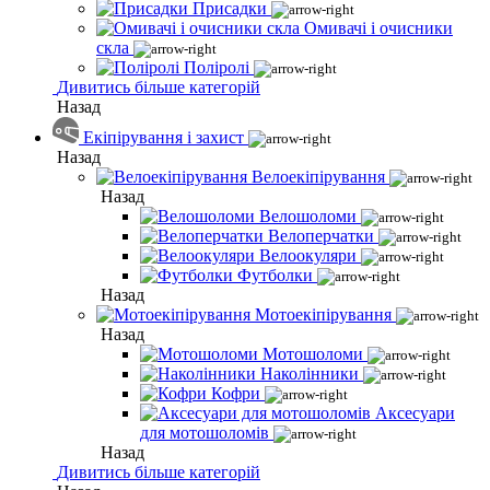
Присадки
Омивачі і очисники
скла
Поліролі
Дивитись більше категорій
Назад
Екіпірування і захист
Назад
Велоекіпірування
Назад
Велошоломи
Велоперчатки
Велоокуляри
Футболки
Назад
Мотоекіпірування
Назад
Мотошоломи
Наколінники
Кофри
Аксесуари
для мотошоломів
Назад
Дивитись більше категорій