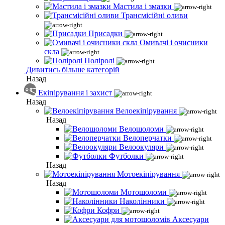
Мастила і змазки
Трансмісійні оливи
Присадки
Омивачі і очисники
скла
Поліролі
Дивитись більше категорій
Назад
Екіпірування і захист
Назад
Велоекіпірування
Назад
Велошоломи
Велоперчатки
Велоокуляри
Футболки
Назад
Мотоекіпірування
Назад
Мотошоломи
Наколінники
Кофри
Аксесуари