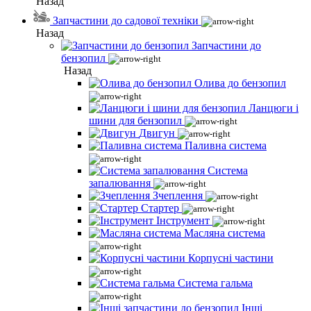
Назад
Запчастини до садової техніки
Назад
Запчастини до
бензопил
Назад
Олива до бензопил
Ланцюги і
шини для бензопил
Двигун
Паливна система
Система
запалювання
Зчеплення
Стартер
Інструмент
Масляна система
Корпусні частини
Система гальма
Інші