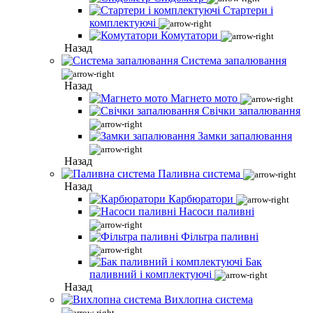
Стартери і
комплектуючі
Комутатори
Назад
Система запалювання
Назад
Магнето мото
Свічки запалювання
Замки запалювання
Назад
Паливна система
Назад
Карбюратори
Насоси паливні
Фільтра паливні
Бак
паливний і комплектуючі
Назад
Вихлопна система