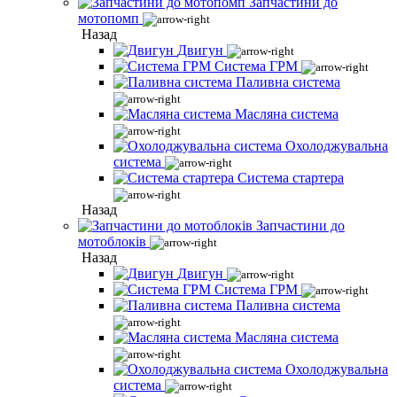
Запчастини до
мотопомп
Назад
Двигун
Система ГРМ
Паливна система
Масляна система
Охолоджувальна
система
Система стартера
Назад
Запчастини до
мотоблоків
Назад
Двигун
Система ГРМ
Паливна система
Масляна система
Охолоджувальна
система