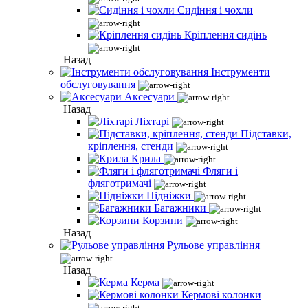
Сидіння і чохли
Кріплення сидінь
Назад
Інструменти
обслуговування
Аксесуари
Назад
Ліхтарі
Підставки,
кріплення, стенди
Крила
Фляги і
фляготримачі
Підніжки
Багажники
Корзини
Назад
Рульове управління
Назад
Керма
Кермові колонки