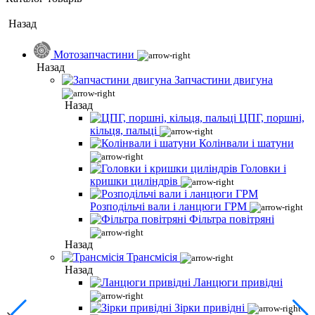
Назад
Мотозапчастини
Назад
Запчастини двигуна
Назад
ЦПГ, поршні,
кільця, пальці
Колінвали і шатуни
Головки і
кришки циліндрів
Розподільчі вали і ланцюги ГРМ
Фільтра повітряні
Назад
Трансмісія
Назад
Ланцюги привідні
Зірки привідні