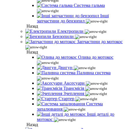
Система гальма
Інші
запчастини до бензопил
Назад
Електропили
Бензопили
Запчастини до мотокос
Назад
Олива до мотокос
Двигун
Паливна система
Аксесуари
Трансмісія
Зчеплення
Стартер
Система
запалювання
Інші деталі до
мотокос
Назад