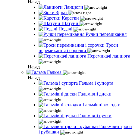
Назад
Ланцюги
Зірки
Каретки
Шатуни
Педалі
Ручки перемикання
Троси
перемикання і сорочки
Перемикачі ланцюга
Назад
Гальма
Назад
Гальма і супорта
Гальмівні диски
Гальмівні колодки
Гальмівні ручки
Гальмівні троси
і рубашки