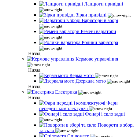
Ланцюги привідні
Зірки привідні
Варіатори в зборі
Ремені варіатори
Ролики варіатора
Назад
Кермове управління
Назад
Керма мото
Дзеркала мото
Назад
Електрика
Назад
Фари
передні і комплектуючі
Фонарі і скло задні
Повороти в зборі
та скло
Спідометр