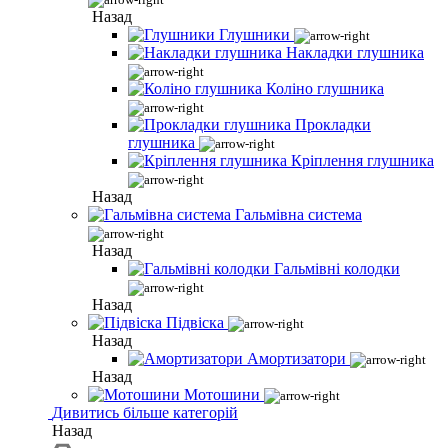
Назад
Глушники
Накладки глушника
Коліно глушника
Прокладки
глушника
Кріплення глушника
Назад
Гальмівна система
Назад
Гальмівні колодки
Назад
Підвіска
Назад
Амортизатори
Назад
Мотошини
Дивитись більше категорій
Назад