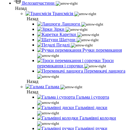
Велозапчастини
Назад
Трансмісія
Назад
Ланцюги
Зірки
Каретки
Шатуни
Педалі
Ручки перемикання
Троси
перемикання і сорочки
Перемикачі ланцюга
Назад
Гальма
Назад
Гальма і супорта
Гальмівні диски
Гальмівні колодки
Гальмівні ручки