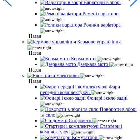
Варіатори в зборі
Ремені варіатори
Ролики варіатора
Назад
Кермове управління
Назад
Керма мото
Дзеркала мото
Назад
Електрика
Назад
Фари
передні і комплектуючі
Фонарі і скло задні
Повороти в зборі
та скло
Спідометр
Стартери і
комплектуючі
Комутатори