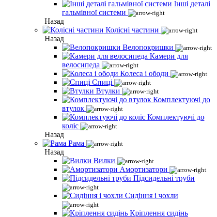
Інші деталі
гальмівної системи
Назад
Колісні частини
Назад
Велопокришки
Камери для
велосипеда
Колеса і ободи
Спиці
Втулки
Комплектуючі до
втулок
Комплектуючі до
коліс
Назад
Рама
Назад
Вилки
Амортизатори
Підсидельні труби
Сидіння і чохли
Кріплення сидінь