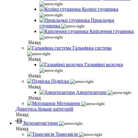
Коліно глушника
Прокладки
глушника
Кріплення глушника
Назад
Гальмівна система
Назад
Гальмівні колодки
Назад
Підвіска
Назад
Амортизатори
Назад
Мотошини
Дивитись більше категорій
Назад
Велозапчастини
Назад
Трансмісія