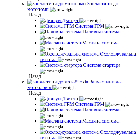
Запчастини до
мотопомп
Назад
Двигун
Система ГРМ
Паливна система
Масляна система
Охолоджувальна
система
Система стартера
Назад
Запчастини до
мотоблоків
Назад
Двигун
Система ГРМ
Паливна система
Масляна система
Охолоджувальна
система