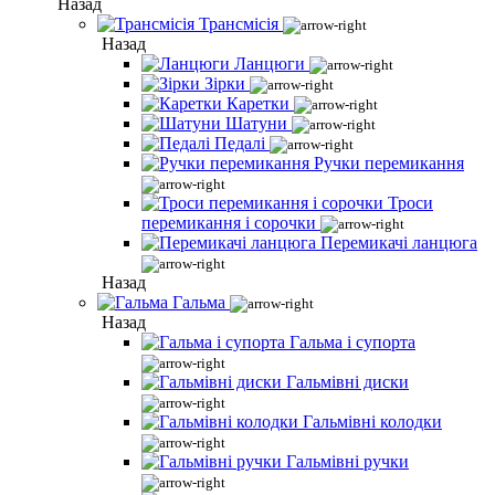
Назад
Трансмісія
Назад
Ланцюги
Зірки
Каретки
Шатуни
Педалі
Ручки перемикання
Троси
перемикання і сорочки
Перемикачі ланцюга
Назад
Гальма
Назад
Гальма і супорта
Гальмівні диски
Гальмівні колодки
Гальмівні ручки