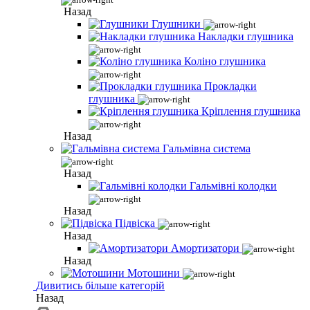
Назад
Глушники
Накладки глушника
Коліно глушника
Прокладки
глушника
Кріплення глушника
Назад
Гальмівна система
Назад
Гальмівні колодки
Назад
Підвіска
Назад
Амортизатори
Назад
Мотошини
Дивитись більше категорій
Назад