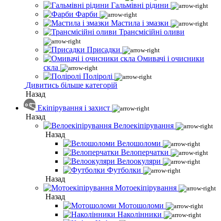
Гальмівні рідини
Фарби
Мастила і змазки
Трансмісійні оливи
Присадки
Омивачі і очисники
скла
Поліролі
Дивитись більше категорій
Назад
Екіпірування і захист
Назад
Велоекіпірування
Назад
Велошоломи
Велоперчатки
Велоокуляри
Футболки
Назад
Мотоекіпірування
Назад
Мотошоломи
Наколінники