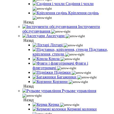
Сидіння і чохли
Кріплення сидінь
Назад
Інструменти
обслуговування
Аксесуари
Назад
Ліхтарі
Підставки,
кріплення, стенди
Крила
Фляги і
фляготримачі
Підніжки
Багажники
Корзини
Назад
Рульове управління
Назад
Керма
Кермові колонки