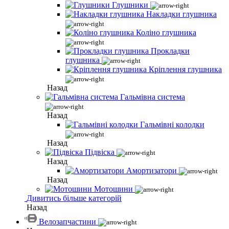
Глушники
Накладки глушника
Коліно глушника
Прокладки
глушника
Кріплення глушника
Назад
Гальмівна система
Назад
Гальмівні колодки
Назад
Підвіска
Назад
Амортизатори
Назад
Мотошини
Дивитись більше категорій
Назад
Велозапчастини