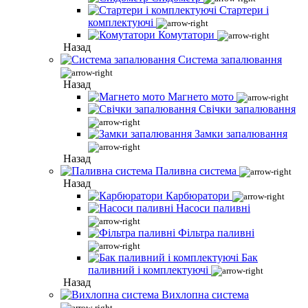
Стартери і
комплектуючі
Комутатори
Назад
Система запалювання
Назад
Магнето мото
Свічки запалювання
Замки запалювання
Назад
Паливна система
Назад
Карбюратори
Насоси паливні
Фільтра паливні
Бак
паливний і комплектуючі
Назад
Вихлопна система