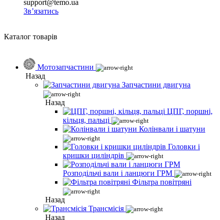
support@temo.ua
Зв’язатись
Каталог товарів
Мотозапчастини
Назад
Запчастини двигуна
Назад
ЦПГ, поршні,
кільця, пальці
Колінвали і шатуни
Головки і
кришки циліндрів
Розподільчі вали і ланцюги ГРМ
Фільтра повітряні
Назад
Трансмісія
Назад