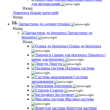
для мотошоломів
Назад
Дивитись більше категорій
Назад
Запчастини до садової техніки
Назад
Запчастини до
бензопил
Назад
Олива до бензопил
Ланцюги і
шини для бензопил
Двигун
Паливна система
Система
запалювання
Зчеплення
Стартер
Інструмент
Масляна система
Корпусні частини