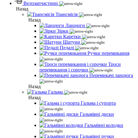
Велозапчастини
Назад
Трансмісія
Назад
Ланцюги
Зірки
Каретки
Шатуни
Педалі
Ручки перемикання
Троси
перемикання і сорочки
Перемикачі ланцюга
Назад
Гальма
Назад
Гальма і супорта
Гальмівні диски
Гальмівні колодки
Гальмівні ручки