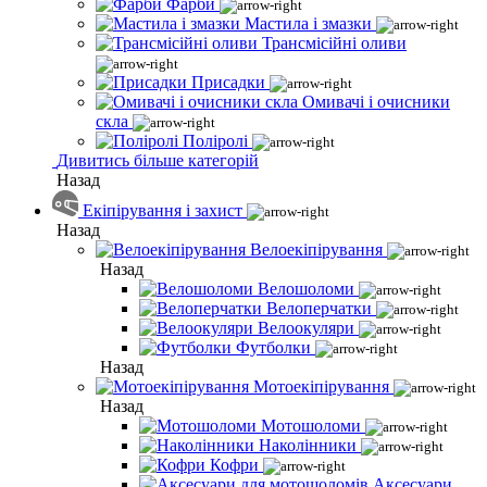
Фарби
Мастила і змазки
Трансмісійні оливи
Присадки
Омивачі і очисники
скла
Поліролі
Дивитись більше категорій
Назад
Екіпірування і захист
Назад
Велоекіпірування
Назад
Велошоломи
Велоперчатки
Велоокуляри
Футболки
Назад
Мотоекіпірування
Назад
Мотошоломи
Наколінники
Кофри
Аксесуари