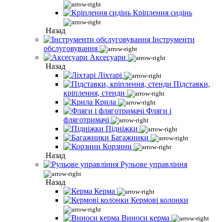
Кріплення сидінь
Назад
Інструменти
обслуговування
Аксесуари
Назад
Ліхтарі
Підставки,
кріплення, стенди
Крила
Фляги і
фляготримачі
Підніжки
Багажники
Корзини
Назад
Рульове управління
Назад
Керма
Кермові колонки
Виноси керма