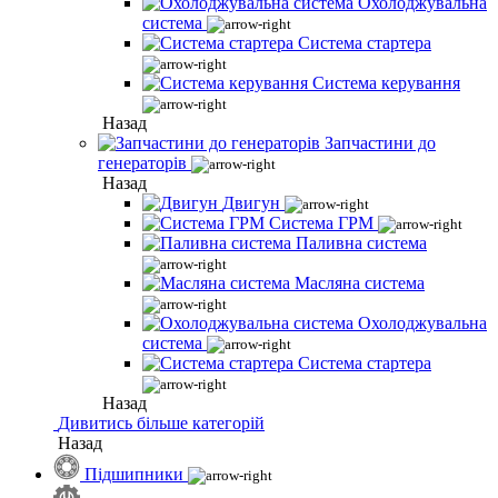
Охолоджувальна
система
Система стартера
Система керування
Назад
Запчастини до
генераторів
Назад
Двигун
Система ГРМ
Паливна система
Масляна система
Охолоджувальна
система
Система стартера
Назад
Дивитись більше категорій
Назад
Підшипники