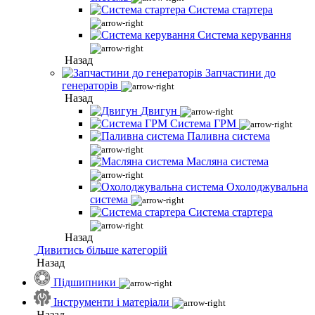
Система стартера
Система керування
Назад
Запчастини до
генераторів
Назад
Двигун
Система ГРМ
Паливна система
Масляна система
Охолоджувальна
система
Система стартера
Назад
Дивитись більше категорій
Назад
Підшипники
Інструменти і матеріали
Назад