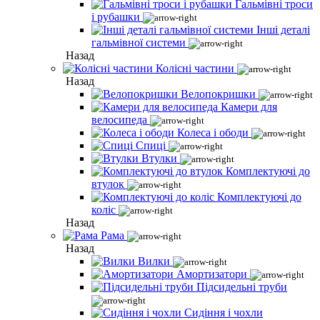
Гальмівні троси
і рубашки
Інші деталі
гальмівної системи
Назад
Колісні частини
Назад
Велопокришки
Камери для
велосипеда
Колеса і ободи
Спиці
Втулки
Комплектуючі до
втулок
Комплектуючі до
коліс
Назад
Рама
Назад
Вилки
Амортизатори
Підсидельні труби
Сидіння і чохли