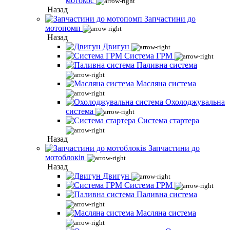
мотокос
Назад
Запчастини до
мотопомп
Назад
Двигун
Система ГРМ
Паливна система
Масляна система
Охолоджувальна
система
Система стартера
Назад
Запчастини до
мотоблоків
Назад
Двигун
Система ГРМ
Паливна система
Масляна система