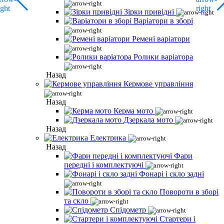
Зірки привідні
Варіатори в зборі
Ремені варіатори
Ролики варіатора
Назад
Кермове управління
Назад
Керма мото
Дзеркала мото
Назад
Електрика
Назад
Фари
передні і комплектуючі
Фонарі і скло задні
Повороти в зборі
та скло
Спідометр
Стартери і