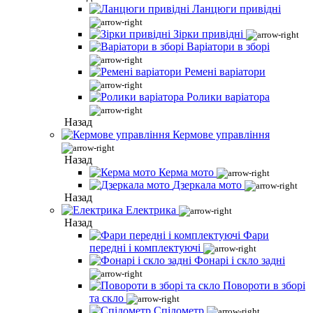
Ланцюги привідні
Зірки привідні
Варіатори в зборі
Ремені варіатори
Ролики варіатора
Назад
Кермове управління
Назад
Керма мото
Дзеркала мото
Назад
Електрика
Назад
Фари
передні і комплектуючі
Фонарі і скло задні
Повороти в зборі
та скло
Спідометр