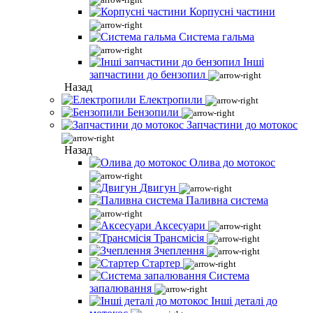
Корпусні частини
Система гальма
Інші
запчастини до бензопил
Назад
Електропили
Бензопили
Запчастини до мотокос
Назад
Олива до мотокос
Двигун
Паливна система
Аксесуари
Трансмісія
Зчеплення
Стартер
Система
запалювання
Інші деталі до