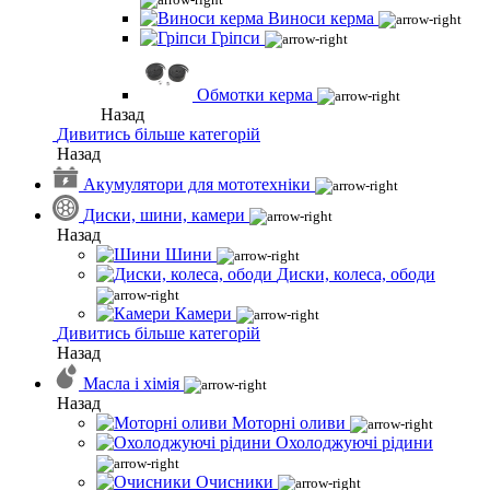
Виноси керма
Гріпси
Обмотки керма
Назад
Дивитись більше категорій
Назад
Акумулятори для мототехніки
Диски, шини, камери
Назад
Шини
Диски, колеса, ободи
Камери
Дивитись більше категорій
Назад
Масла і хімія
Назад
Моторні оливи
Охолоджуючі рідини
Очисники