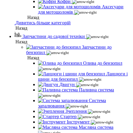
Кофри
Аксесуари
для мотошоломів
Назад
Дивитись більше категорій
Назад
Запчастини до садової техніки
Назад
Запчастини до
бензопил
Назад
Олива до бензопил
Ланцюги і
шини для бензопил
Двигун
Паливна система
Система
запалювання
Зчеплення
Стартер
Інструмент
Масляна система