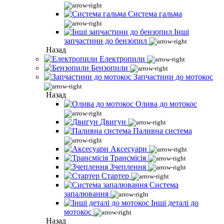
Система гальма
Інші
запчастини до бензопил
Назад
Електропили
Бензопили
Запчастини до мотокос
Назад
Олива до мотокос
Двигун
Паливна система
Аксесуари
Трансмісія
Зчеплення
Стартер
Система
запалювання
Інші деталі до
мотокос
Назад