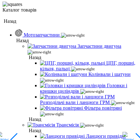
Каталог товарів
Назад
Мотозапчастини
Назад
Запчастини двигуна
Назад
ЦПГ, поршні,
кільця, пальці
Колінвали і шатуни
Головки і
кришки циліндрів
Розподільчі вали і ланцюги ГРМ
Фільтра повітряні
Назад
Трансмісія
Назад
Ланцюги привідні