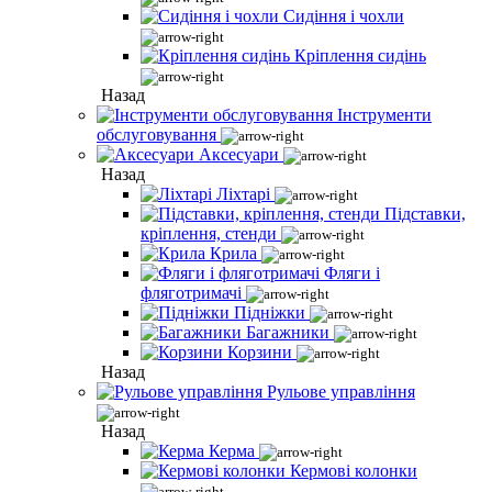
Сидіння і чохли
Кріплення сидінь
Назад
Інструменти
обслуговування
Аксесуари
Назад
Ліхтарі
Підставки,
кріплення, стенди
Крила
Фляги і
фляготримачі
Підніжки
Багажники
Корзини
Назад
Рульове управління
Назад
Керма
Кермові колонки