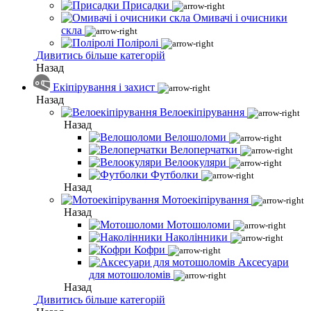
Присадки
Омивачі і очисники
скла
Поліролі
Дивитись більше категорій
Назад
Екіпірування і захист
Назад
Велоекіпірування
Назад
Велошоломи
Велоперчатки
Велоокуляри
Футболки
Назад
Мотоекіпірування
Назад
Мотошоломи
Наколінники
Кофри
Аксесуари
для мотошоломів
Назад
Дивитись більше категорій