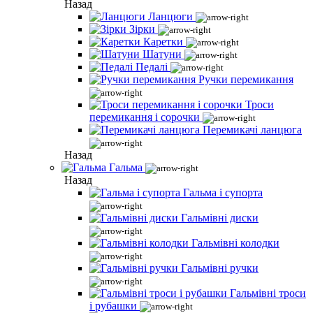
Назад
Ланцюги
Зірки
Каретки
Шатуни
Педалі
Ручки перемикання
Троси
перемикання і сорочки
Перемикачі ланцюга
Назад
Гальма
Назад
Гальма і супорта
Гальмівні диски
Гальмівні колодки
Гальмівні ручки
Гальмівні троси
і рубашки