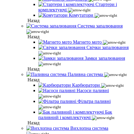
Стартери і
комплектуючі
Комутатори
Назад
Система запалювання
Назад
Магнето мото
Свічки запалювання
Замки запалювання
Назад
Паливна система
Назад
Карбюратори
Насоси паливні
Фільтра паливні
Бак
паливний і комплектуючі
Назад
Вихлопна система