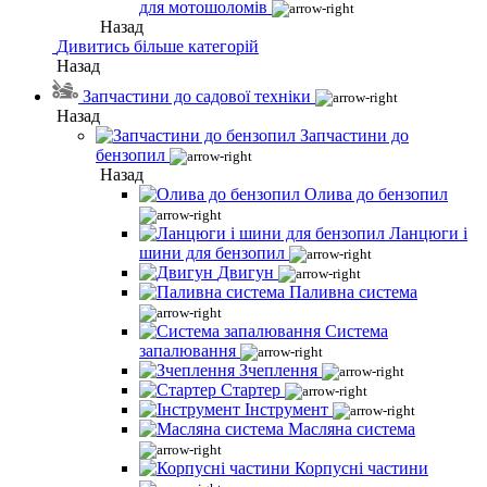
для мотошоломів
Назад
Дивитись більше категорій
Назад
Запчастини до садової техніки
Назад
Запчастини до
бензопил
Назад
Олива до бензопил
Ланцюги і
шини для бензопил
Двигун
Паливна система
Система
запалювання
Зчеплення
Стартер
Інструмент
Масляна система
Корпусні частини