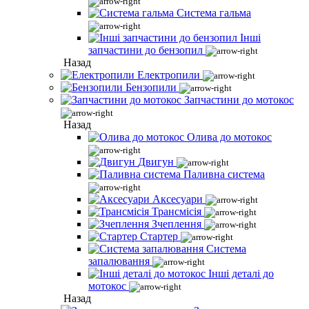
Система гальма
Інші
запчастини до бензопил
Назад
Електропили
Бензопили
Запчастини до мотокос
Назад
Олива до мотокос
Двигун
Паливна система
Аксесуари
Трансмісія
Зчеплення
Стартер
Система
запалювання
Інші деталі до
мотокос
Назад