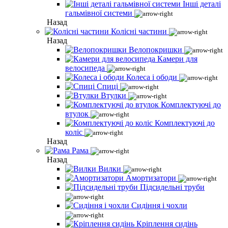
Інші деталі
гальмівної системи
Назад
Колісні частини
Назад
Велопокришки
Камери для
велосипеда
Колеса і ободи
Спиці
Втулки
Комплектуючі до
втулок
Комплектуючі до
коліс
Назад
Рама
Назад
Вилки
Амортизатори
Підсидельні труби
Сидіння і чохли
Кріплення сидінь