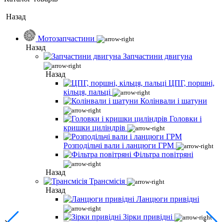
Назад
Мотозапчастини
Назад
Запчастини двигуна
Назад
ЦПГ, поршні,
кільця, пальці
Колінвали і шатуни
Головки і
кришки циліндрів
Розподільчі вали і ланцюги ГРМ
Фільтра повітряні
Назад
Трансмісія
Назад
Ланцюги привідні
Зірки привідні