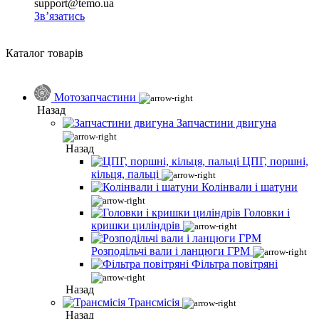
support@temo.ua
Зв’язатись
Каталог товарів
Мотозапчастини
Назад
Запчастини двигуна
Назад
ЦПГ, поршні,
кільця, пальці
Колінвали і шатуни
Головки і
кришки циліндрів
Розподільчі вали і ланцюги ГРМ
Фільтра повітряні
Назад
Трансмісія
Назад