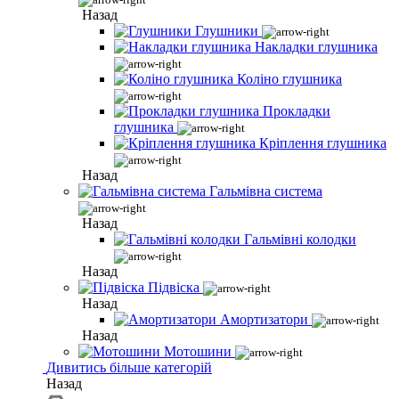
Назад
Глушники
Накладки глушника
Коліно глушника
Прокладки
глушника
Кріплення глушника
Назад
Гальмівна система
Назад
Гальмівні колодки
Назад
Підвіска
Назад
Амортизатори
Назад
Мотошини
Дивитись більше категорій
Назад