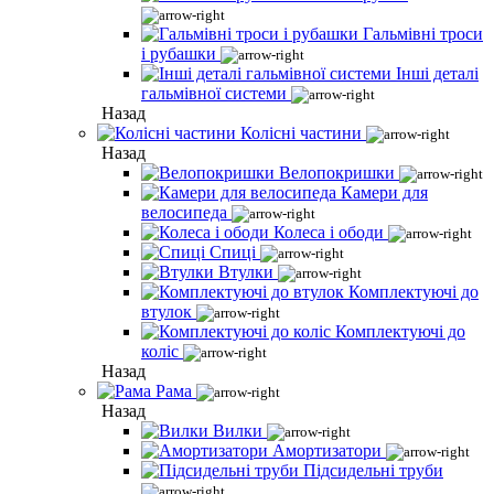
Гальмівні троси
і рубашки
Інші деталі
гальмівної системи
Назад
Колісні частини
Назад
Велопокришки
Камери для
велосипеда
Колеса і ободи
Спиці
Втулки
Комплектуючі до
втулок
Комплектуючі до
коліс
Назад
Рама
Назад
Вилки
Амортизатори
Підсидельні труби