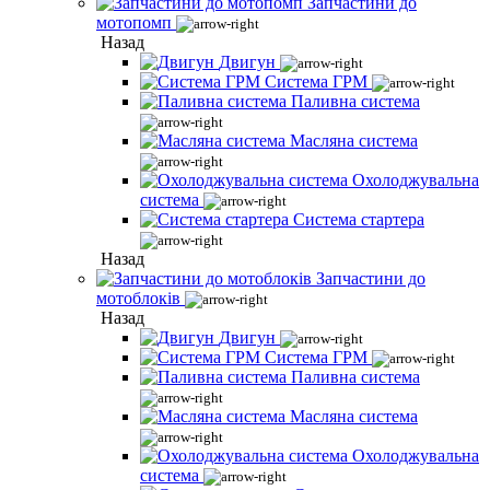
Запчастини до
мотопомп
Назад
Двигун
Система ГРМ
Паливна система
Масляна система
Охолоджувальна
система
Система стартера
Назад
Запчастини до
мотоблоків
Назад
Двигун
Система ГРМ
Паливна система
Масляна система
Охолоджувальна
система