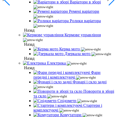
Варіатори в зборі
Ремені варіатори
Ролики варіатора
Назад
Кермове управління
Назад
Керма мото
Дзеркала мото
Назад
Електрика
Назад
Фари
передні і комплектуючі
Фонарі і скло задні
Повороти в зборі
та скло
Спідометр
Стартери і
комплектуючі
Комутатори