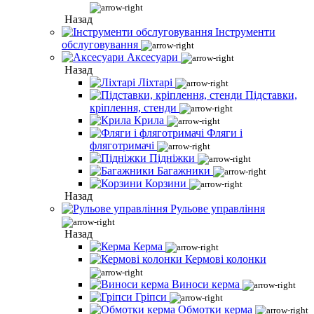
Назад
Інструменти
обслуговування
Аксесуари
Назад
Ліхтарі
Підставки,
кріплення, стенди
Крила
Фляги і
фляготримачі
Підніжки
Багажники
Корзини
Назад
Рульове управління
Назад
Керма
Кермові колонки
Виноси керма
Гріпси
Обмотки керма