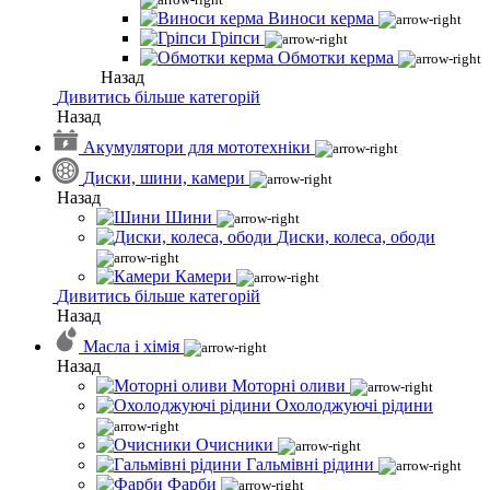
Виноси керма
Гріпси
Обмотки керма
Назад
Дивитись більше категорій
Назад
Акумулятори для мототехніки
Диски, шини, камери
Назад
Шини
Диски, колеса, ободи
Камери
Дивитись більше категорій
Назад
Масла і хімія
Назад
Моторні оливи
Охолоджуючі рідини
Очисники
Гальмівні рідини
Фарби