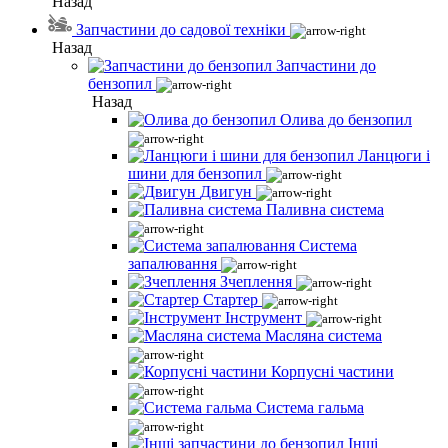
Назад
Запчастини до садової техніки
Назад
Запчастини до
бензопил
Назад
Олива до бензопил
Ланцюги і
шини для бензопил
Двигун
Паливна система
Система
запалювання
Зчеплення
Стартер
Інструмент
Масляна система
Корпусні частини
Система гальма
Інші