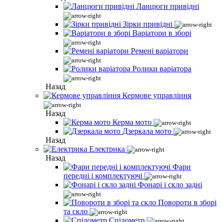
Ланцюги привідні
Зірки привідні
Варіатори в зборі
Ремені варіатори
Ролики варіатора
Назад
Кермове управління
Назад
Керма мото
Дзеркала мото
Назад
Електрика
Назад
Фари
передні і комплектуючі
Фонарі і скло задні
Повороти в зборі
та скло
Спідометр