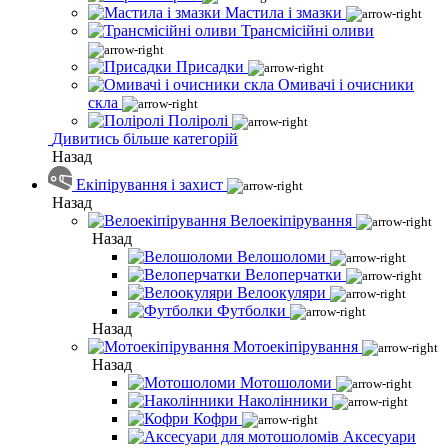
Мастила і змазки
Трансмісійні оливи
Присадки
Омивачі і очисники
скла
Поліролі
Дивитись більше категорій
Назад
Екіпірування і захист
Назад
Велоекіпірування
Назад
Велошоломи
Велоперчатки
Велоокуляри
Футболки
Назад
Мотоекіпірування
Назад
Мотошоломи
Наколінники
Кофри
Аксесуари