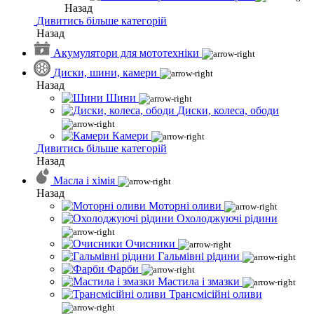
Назад
Дивитись більше категорій
Назад
Акумулятори для мототехніки
Диски, шини, камери
Назад
Шини
Диски, колеса, ободи
Камери
Дивитись більше категорій
Назад
Масла і хімія
Назад
Моторні оливи
Охолоджуючі рідини
Очисники
Гальмівні рідини
Фарби
Мастила і змазки
Трансмісійні оливи