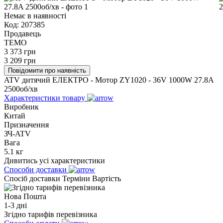
Немає в наявності
Код:
207385
Продавець
TEMO
3 373
грн
3 209
грн
Повідомити про наявність
ATV дитячий ЕЛЕКТРО - Мотор ZY1020 - 36V 1000W 27.8A
2500об/хв
Характеристики товару
Виробник
Китай
Призначення
ЗЧ-ATV
Вага
5.1 кг
Дивитись усі характеристики
Способи доставки
Спосіб доставки
Терміни
Вартість
Нова Пошта
1-3 дні
Згідно тарифів перевізника