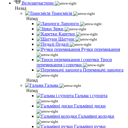
Велозапчастини
Назад
Трансмісія
Назад
Ланцюги
Зірки
Каретки
Шатуни
Педалі
Ручки перемикання
Троси
перемикання і сорочки
Перемикачі ланцюга
Назад
Гальма
Назад
Гальма і супорта
Гальмівні диски
Гальмівні колодки
Гальмівні ручки