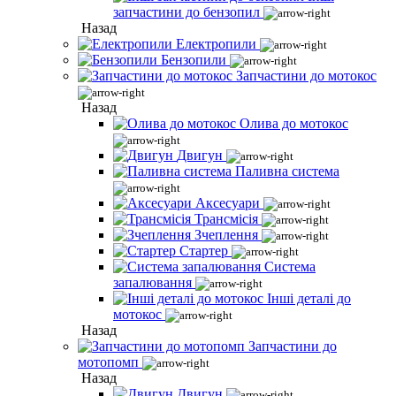
запчастини до бензопил
Назад
Електропили
Бензопили
Запчастини до мотокос
Назад
Олива до мотокос
Двигун
Паливна система
Аксесуари
Трансмісія
Зчеплення
Стартер
Система
запалювання
Інші деталі до
мотокос
Назад
Запчастини до
мотопомп
Назад
Двигун