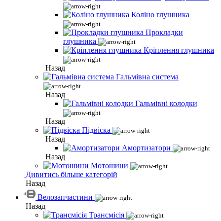
Коліно глушника
Прокладки
глушника
Кріплення глушника
Назад
Гальмівна система
Назад
Гальмівні колодки
Назад
Підвіска
Назад
Амортизатори
Назад
Мотошини
Дивитись більше категорій
Назад
Велозапчастини
Назад
Трансмісія