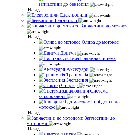
запчастини до бензопил
Назад
Електропили
Бензопили
Запчастини до мотокос
Назад
Олива до мотокос
Двигун
Паливна система
Аксесуари
Трансмісія
Зчеплення
Стартер
Система
запалювання
Інші деталі до
мотокос
Назад
Запчастини до
мотопомп
Назад
Двигун