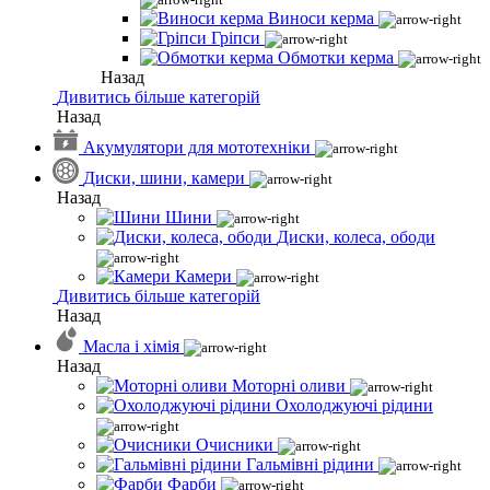
Виноси керма
Гріпси
Обмотки керма
Назад
Дивитись більше категорій
Назад
Акумулятори для мототехніки
Диски, шини, камери
Назад
Шини
Диски, колеса, ободи
Камери
Дивитись більше категорій
Назад
Масла і хімія
Назад
Моторні оливи
Охолоджуючі рідини
Очисники
Гальмівні рідини
Фарби