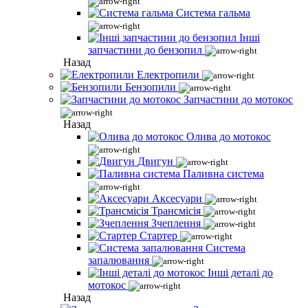
Система гальма
Інші
запчастини до бензопил
Назад
Електропили
Бензопили
Запчастини до мотокос
Назад
Олива до мотокос
Двигун
Паливна система
Аксесуари
Трансмісія
Зчеплення
Стартер
Система
запалювання
Інші деталі до
мотокос
Назад