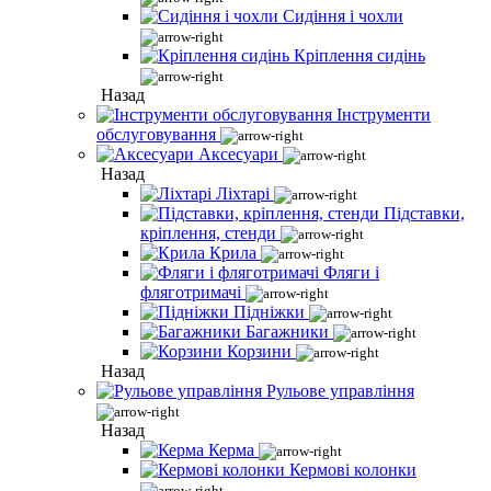
Сидіння і чохли
Кріплення сидінь
Назад
Інструменти
обслуговування
Аксесуари
Назад
Ліхтарі
Підставки,
кріплення, стенди
Крила
Фляги і
фляготримачі
Підніжки
Багажники
Корзини
Назад
Рульове управління
Назад
Керма
Кермові колонки