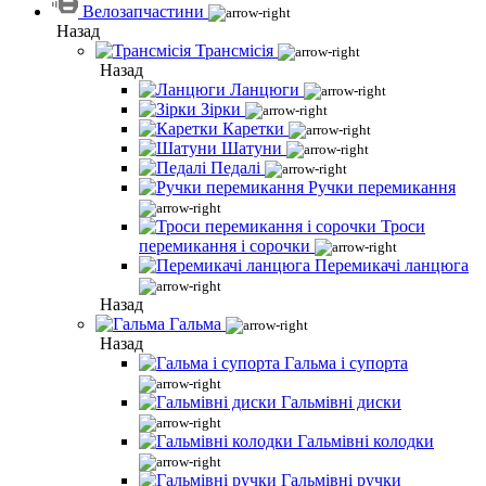
Велозапчастини
Назад
Трансмісія
Назад
Ланцюги
Зірки
Каретки
Шатуни
Педалі
Ручки перемикання
Троси
перемикання і сорочки
Перемикачі ланцюга
Назад
Гальма
Назад
Гальма і супорта
Гальмівні диски
Гальмівні колодки
Гальмівні ручки