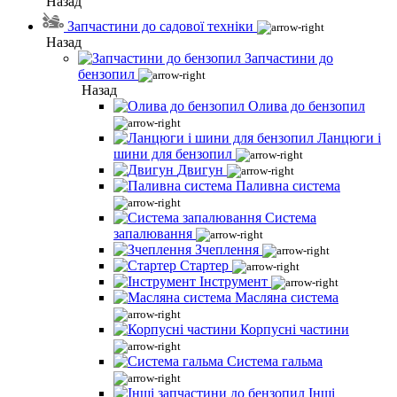
Назад
Запчастини до садової техніки
Назад
Запчастини до
бензопил
Назад
Олива до бензопил
Ланцюги і
шини для бензопил
Двигун
Паливна система
Система
запалювання
Зчеплення
Стартер
Інструмент
Масляна система
Корпусні частини
Система гальма
Інші