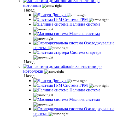
Запчастини до
мотопомп
Назад
Двигун
Система ГРМ
Паливна система
Масляна система
Охолоджувальна
система
Система стартера
Назад
Запчастини до
мотоблоків
Назад
Двигун
Система ГРМ
Паливна система
Масляна система
Охолоджувальна
система