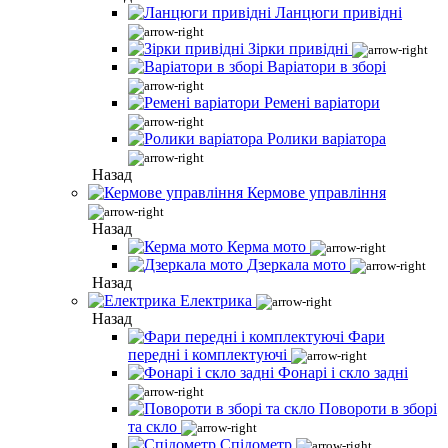
Ланцюги привідні
Зірки привідні
Варіатори в зборі
Ремені варіатори
Ролики варіатора
Назад
Кермове управління
Назад
Керма мото
Дзеркала мото
Назад
Електрика
Назад
Фари
передні і комплектуючі
Фонарі і скло задні
Повороти в зборі
та скло
Спідометр