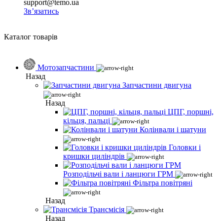
support@temo.ua
Зв’язатись
Каталог товарів
Мотозапчастини
Назад
Запчастини двигуна
Назад
ЦПГ, поршні,
кільця, пальці
Колінвали і шатуни
Головки і
кришки циліндрів
Розподільчі вали і ланцюги ГРМ
Фільтра повітряні
Назад
Трансмісія
Назад