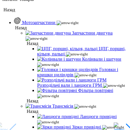
Назад
Мотозапчастини
Назад
Запчастини двигуна
Назад
ЦПГ, поршні,
кільця, пальці
Колінвали і шатуни
Головки і
кришки циліндрів
Розподільчі вали і ланцюги ГРМ
Фільтра повітряні
Назад
Трансмісія
Назад
Ланцюги привідні
Зірки привідні