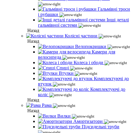
Гальмівні троси
і рубашки
Інші деталі
гальмівної системи
Назад
Колісні частини
Назад
Велопокришки
Камери для
велосипеда
Колеса і ободи
Спиці
Втулки
Комплектуючі до
втулок
Комплектуючі до
коліс
Назад
Рама
Назад
Вилки
Амортизатори
Підсидельні труби