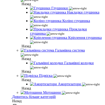
Назад
Глушники
Накладки глушника
Коліно глушника
Прокладки
глушника
Кріплення глушника
Назад
Гальмівна система
Назад
Гальмівні колодки
Назад
Підвіска
Назад
Амортизатори
Назад
Мотошини
Дивитись більше категорій
Назад