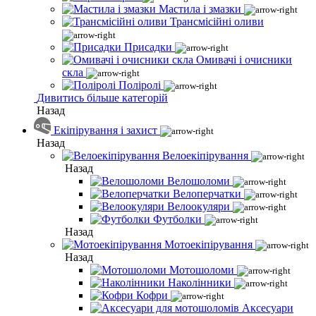
Мастила і змазки
Трансмісійні оливи
Присадки
Омивачі і очисники
скла
Поліролі
Дивитись більше категорій
Назад
Екіпірування і захист
Назад
Велоекіпірування
Назад
Велошоломи
Велоперчатки
Велоокуляри
Футболки
Назад
Мотоекіпірування
Назад
Мотошоломи
Наколінники
Кофри
Аксесуари