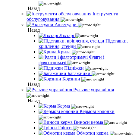
Назад
Інструменти
обслуговування
Аксесуари
Назад
Ліхтарі
Підставки,
кріплення, стенди
Крила
Фляги і
фляготримачі
Підніжки
Багажники
Корзини
Назад
Рульове управління
Назад
Керма
Кермові колонки
Виноси керма
Гріпси
Обмотки керма