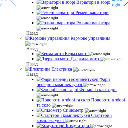
Варіатори в зборі
Ремені варіатори
Ролики варіатора
Назад
Кермове управління
Назад
Керма мото
Дзеркала мото
Назад
Електрика
Назад
Фари
передні і комплектуючі
Фонарі і скло задні
Повороти в зборі
та скло
Спідометр
Стартери і
комплектуючі
Комутатори