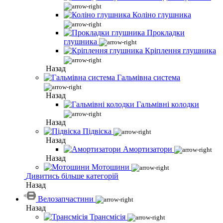
Коліно глушника
Прокладки
глушника
Кріплення глушника
Назад
Гальмівна система
Назад
Гальмівні колодки
Назад
Підвіска
Назад
Амортизатори
Назад
Мотошини
Дивитись більше категорій
Назад
Велозапчастини
Назад
Трансмісія