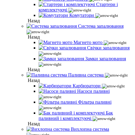
Стартери і
комплектуючі
Комутатори
Назад
Система запалювання
Назад
Магнето мото
Свічки запалювання
Замки запалювання
Назад
Паливна система
Назад
Карбюратори
Насоси паливні
Фільтра паливні
Бак
паливний і комплектуючі
Назад
Вихлопна система