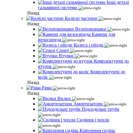
Інші деталі
гальмівної системи
Назад
Колісні частини
Назад
Велопокришки
Камери для
велосипеда
Колеса і ободи
Спиці
Втулки
Комплектуючі до
втулок
Комплектуючі до
коліс
Назад
Рама
Назад
Вилки
Амортизатори
Підсидельні труби
Сидіння і чохли
Кріплення сидінь