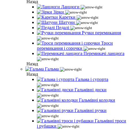
Назад
Ланцюги
Зірки
Каретки
Шатуни
Педалі
Ручки перемикання
Троси
перемикання і сорочки
Перемикачі ланцюга
Назад
Гальма
Назад
Гальма і супорта
Гальмівні диски
Гальмівні колодки
Гальмівні ручки
Гальмівні троси
і рубашки