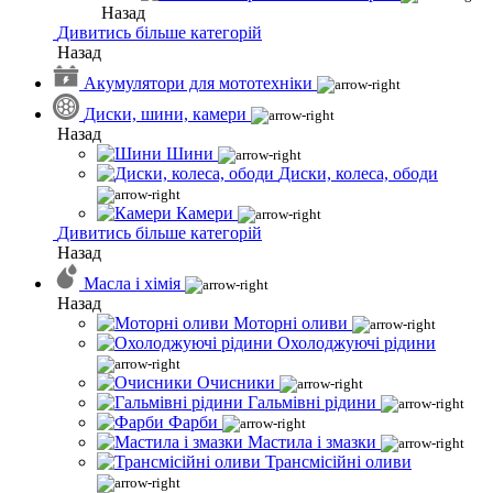
Назад
Дивитись більше категорій
Назад
Акумулятори для мототехніки
Диски, шини, камери
Назад
Шини
Диски, колеса, ободи
Камери
Дивитись більше категорій
Назад
Масла і хімія
Назад
Моторні оливи
Охолоджуючі рідини
Очисники
Гальмівні рідини
Фарби
Мастила і змазки
Трансмісійні оливи