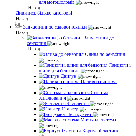
для мотошоломів
Назад
Дивитись більше категорій
Назад
Запчастини до садової техніки
Назад
Запчастини до
бензопил
Назад
Олива до бензопил
Ланцюги і
шини для бензопил
Двигун
Паливна система
Система
запалювання
Зчеплення
Стартер
Інструмент
Масляна система
Корпусні частини