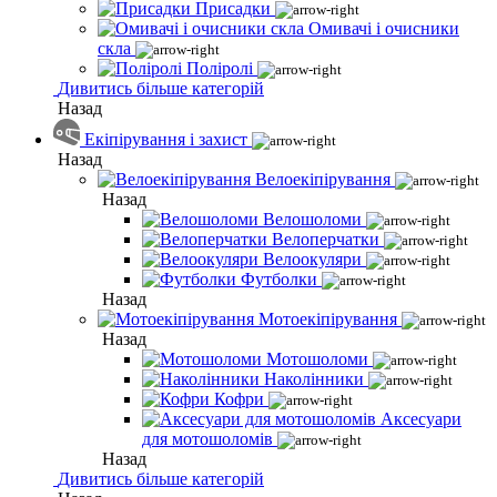
Присадки
Омивачі і очисники
скла
Поліролі
Дивитись більше категорій
Назад
Екіпірування і захист
Назад
Велоекіпірування
Назад
Велошоломи
Велоперчатки
Велоокуляри
Футболки
Назад
Мотоекіпірування
Назад
Мотошоломи
Наколінники
Кофри
Аксесуари
для мотошоломів
Назад
Дивитись більше категорій