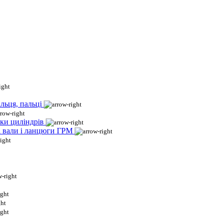
льця, пальці
ки циліндрів
і вали і ланцюги ГРМ