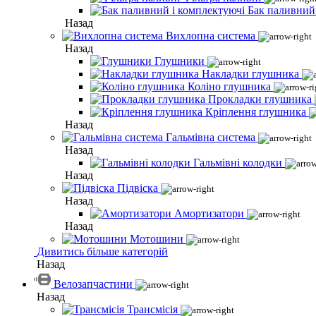
Бак паливний
Назад
Вихлопна система
Назад
Глушники
Накладки глушника
Коліно глушника
Прокладки глушника
Кріплення глушника
Назад
Гальмівна система
Назад
Гальмівні колодки
Назад
Підвіска
Назад
Амортизатори
Назад
Мотошини
Дивитись більше категорій
Назад
Велозапчастини
Назад
Трансмісія