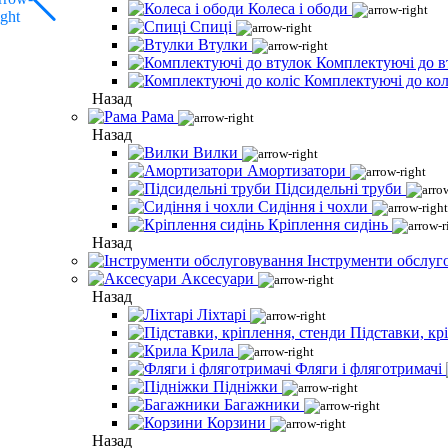
Колеса і ободи
Спиці
Втулки
Комплектуючі до в
Комплектуючі до кол
Назад
Рама
Назад
Вилки
Амортизатори
Підсидельні труби
Сидіння і чохли
Кріплення сидінь
Назад
Інструменти обслуг
Аксесуари
Назад
Ліхтарі
Підставки, кр
Крила
Фляги і фляготримачі
Підніжки
Багажники
Корзини
Назад