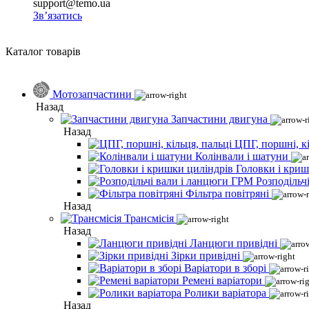
support@temo.ua
Зв’язатись
Каталог товарів
Мотозапчастини
Назад
Запчастини двигуна
Назад
ЦПГ, поршні, кі
Колінвали і шатуни
Головки і криш
Розподільч
Фільтра повітряні
Назад
Трансмісія
Назад
Ланцюги привідні
Зірки привідні
Варіатори в зборі
Ремені варіатори
Ролики варіатора
Назад