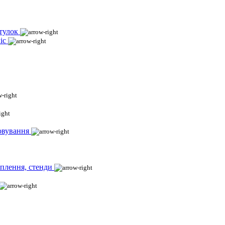
тулок
іс
овування
іплення, стенди