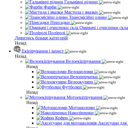
Гальмівні рідини
Фарби
Мастила і змазки
Трансмісійні оливи
Присадки
Омивачі і очисники скла
Поліролі
Дивитись більше категорій
Назад
Екіпірування і захист
Назад
Велоекіпірування
Назад
Велошоломи
Велоперчатки
Велоокуляри
Футболки
Назад
Мотоекіпірування
Назад
Мотошоломи
Наколінники
Кофри
Аксесуари для