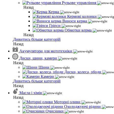
Рульове управління
Назад
Керма
Кермові колонки
Виноси керма
Гріпси
Обмотки керма
Назад
Дивитись більше категорій
Назад
Акумулятори для мототехніки
Диски, шини, камери
Назад
Шини
Диски, колеса, ободи
Камери
Дивитись більше категорій
Назад
Масла і хімія
Назад
Моторні оливи
Охолоджуючі рідини
Очисники