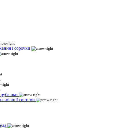
кання і сорочки
і рубашки
гальмівної системи
еда