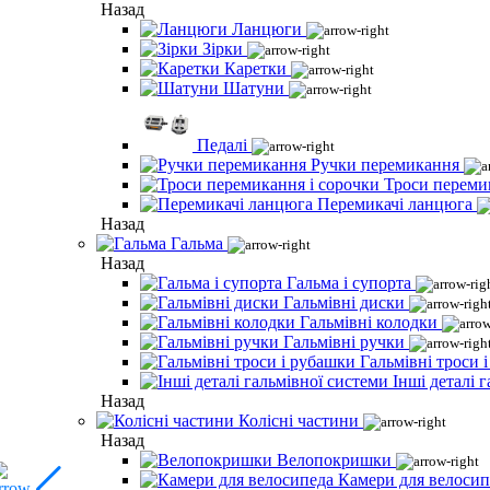
Назад
Ланцюги
Зірки
Каретки
Шатуни
Педалі
Ручки перемикання
Троси переми
Перемикачі ланцюга
Назад
Гальма
Назад
Гальма і супорта
Гальмівні диски
Гальмівні колодки
Гальмівні ручки
Гальмівні троси 
Інші деталі 
Назад
Колісні частини
Назад
Велопокришки
Камери для велосип