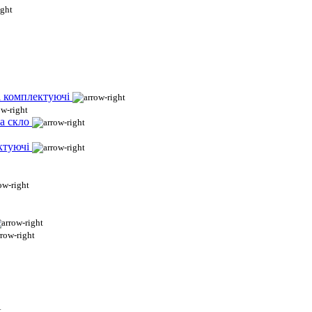
і комплектуючі
а скло
ктуючі