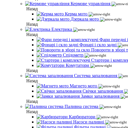
Кермове управління
Назад
Керма мото
Дзеркала мото
Назад
Електрика
Назад
Фари передні 
Фонарі і скло задні
Повороти в зборі т
Спідометр
Стартери і компле
Комутатори
Назад
Система запалювання
Назад
Магнето мото
Свічки запалювання
Замки запалювання
Назад
Паливна система
Назад
Карбюратори
Насоси паливні
Фільтра паливні