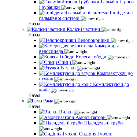
Гальмівні троси
і рубашки
Інші деталі
гальмівної системи
Назад
Колісні частини
Назад
Велопокришки
Камери для
велосипеда
Колеса і ободи
Спиці
Втулки
Комплектуючі до
втулок
Комплектуючі до
коліс
Назад
Рама
Назад
Вилки
Амортизатори
Підсидельні труби
Сидіння і чохли