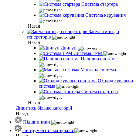
Система стартера
Система керування
Назад
Запчастини до
генераторів
Назад
Двигун
Система ГРМ
Паливна система
Масляна система
Охолоджувальна
система
Система стартера
Назад
Дивитись більше категорій
Назад
Підшипники
Інструменти і матеріали
Назад