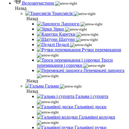
Велозапчастини
Назад
Трансмісія
Назад
Ланцюги
Зірки
Каретки
Шатуни
Педалі
Ручки перемикання
Троси
перемикання і сорочки
Перемикачі ланцюга
Назад
Гальма
Назад
Гальма і супорта
Гальмівні диски
Гальмівні колодки
Гальмівні ручки