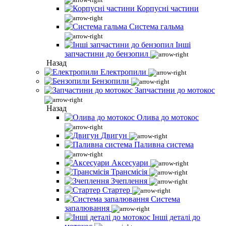
Корпусні частини
Система гальма
Інші
запчастини до бензопил
Назад
Електропили
Бензопили
Запчастини до мотокос
Назад
Олива до мотокос
Двигун
Паливна система
Аксесуари
Трансмісія
Зчеплення
Стартер
Система
запалювання
Інші деталі до