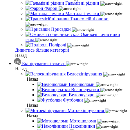
Гальмівні рідини
Фарби
Мастила і змазки
Трансмісійні оливи
Присадки
Омивачі і очисники
скла
Поліролі
Дивитись більше категорій
Назад
Екіпірування і захист
Назад
Велоекіпірування
Назад
Велошоломи
Велоперчатки
Велоокуляри
Футболки
Назад
Мотоекіпірування
Назад
Мотошоломи
Наколінники