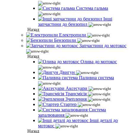
Система гальма
Інші
запчастини до бензопил
Назад
Електропили
Бензопили
Запчастини до мотокос
Назад
Олива до мотокос
Двигун
Паливна система
Аксесуари
Трансмісія
Зчеплення
Стартер
Система
запалювання
Інші деталі до
мотокос
Назад