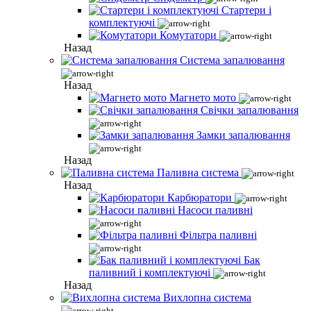
Стартери і
комплектуючі
Комутатори
Назад
Система запалювання
Назад
Магнето мото
Свічки запалювання
Замки запалювання
Назад
Паливна система
Назад
Карбюратори
Насоси паливні
Фільтра паливні
Бак
паливний і комплектуючі
Назад
Вихлопна система