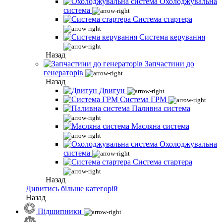
Охолоджувальна
система
Система стартера
Система керування
Назад
Запчастини до
генераторів
Назад
Двигун
Система ГРМ
Паливна система
Масляна система
Охолоджувальна
система
Система стартера
Назад
Дивитись більше категорій
Назад
Підшипники