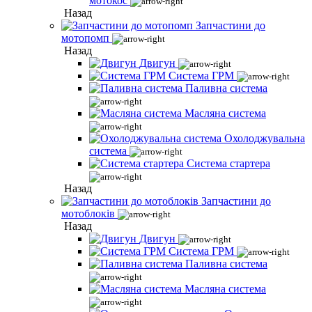
мотокос
Назад
Запчастини до
мотопомп
Назад
Двигун
Система ГРМ
Паливна система
Масляна система
Охолоджувальна
система
Система стартера
Назад
Запчастини до
мотоблоків
Назад
Двигун
Система ГРМ
Паливна система
Масляна система