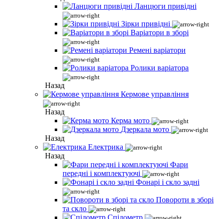
Ланцюги привідні
Зірки привідні
Варіатори в зборі
Ремені варіатори
Ролики варіатора
Назад
Кермове управління
Назад
Керма мото
Дзеркала мото
Назад
Електрика
Назад
Фари
передні і комплектуючі
Фонарі і скло задні
Повороти в зборі
та скло
Спідометр