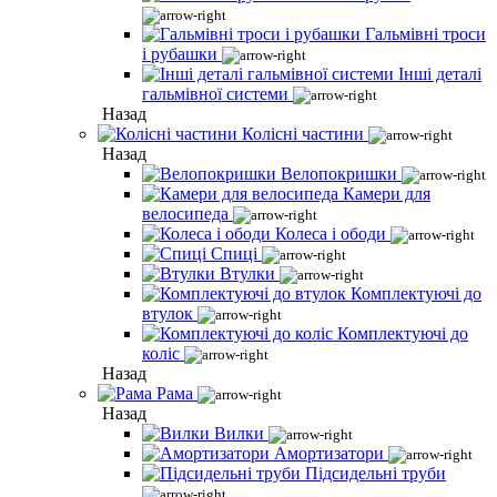
Гальмівні троси
і рубашки
Інші деталі
гальмівної системи
Назад
Колісні частини
Назад
Велопокришки
Камери для
велосипеда
Колеса і ободи
Спиці
Втулки
Комплектуючі до
втулок
Комплектуючі до
коліс
Назад
Рама
Назад
Вилки
Амортизатори
Підсидельні труби