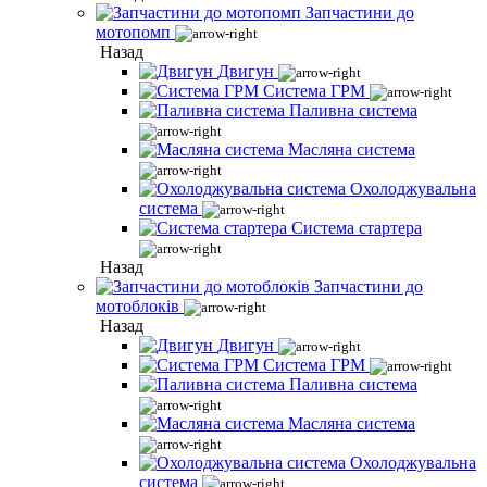
Запчастини до
мотопомп
Назад
Двигун
Система ГРМ
Паливна система
Масляна система
Охолоджувальна
система
Система стартера
Назад
Запчастини до
мотоблоків
Назад
Двигун
Система ГРМ
Паливна система
Масляна система
Охолоджувальна
система