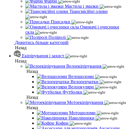
Фарби
Мастила і змазки
Трансмісійні оливи
Присадки
Омивачі і очисники
скла
Поліролі
Дивитись більше категорій
Назад
Екіпірування і захист
Назад
Велоекіпірування
Назад
Велошоломи
Велоперчатки
Велоокуляри
Футболки
Назад
Мотоекіпірування
Назад
Мотошоломи
Наколінники
Кофри
Аксесуари