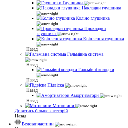
Глушники
Накладки глушника
Коліно глушника
Прокладки
глушника
Кріплення глушника
Назад
Гальмівна система
Назад
Гальмівні колодки
Назад
Підвіска
Назад
Амортизатори
Назад
Мотошини
Дивитись більше категорій
Назад
Велозапчастини