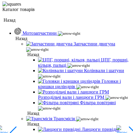
Каталог товарів
Назад
Мотозапчастини
Назад
Запчастини двигуна
Назад
ЦПГ, поршні,
кільця, пальці
Колінвали і шатуни
Головки і
кришки циліндрів
Розподільчі вали і ланцюги ГРМ
Фільтра повітряні
Назад
Трансмісія
Назад
Ланцюги привідні