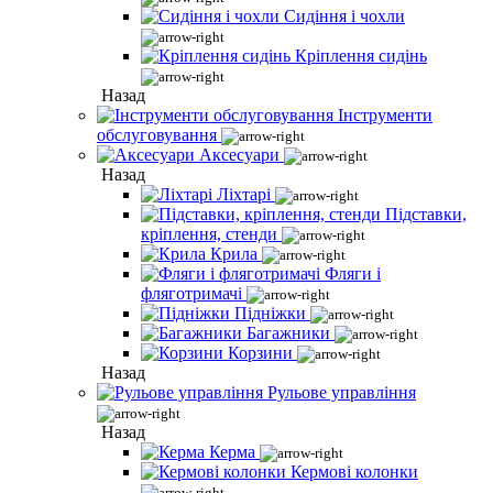
Сидіння і чохли
Кріплення сидінь
Назад
Інструменти
обслуговування
Аксесуари
Назад
Ліхтарі
Підставки,
кріплення, стенди
Крила
Фляги і
фляготримачі
Підніжки
Багажники
Корзини
Назад
Рульове управління
Назад
Керма
Кермові колонки