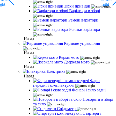
Зірки привідні
Варіатори в зборі
Ремені варіатори
Ролики варіатора
Назад
Кермове управління
Назад
Керма мото
Дзеркала мото
Назад
Електрика
Назад
Фари
передні і комплектуючі
Фонарі і скло задні
Повороти в зборі
та скло
Спідометр
Стартери і