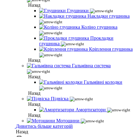
Назад
Глушники
Накладки глушника
Коліно глушника
Прокладки
глушника
Кріплення глушника
Назад
Гальмівна система
Назад
Гальмівні колодки
Назад
Підвіска
Назад
Амортизатори
Назад
Мотошини
Дивитись більше категорій
Назад