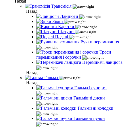
Назад
Трансмісія
Назад
Ланцюги
Зірки
Каретки
Шатуни
Педалі
Ручки перемикання
Троси
перемикання і сорочки
Перемикачі ланцюга
Назад
Гальма
Назад
Гальма і супорта
Гальмівні диски
Гальмівні колодки
Гальмівні ручки