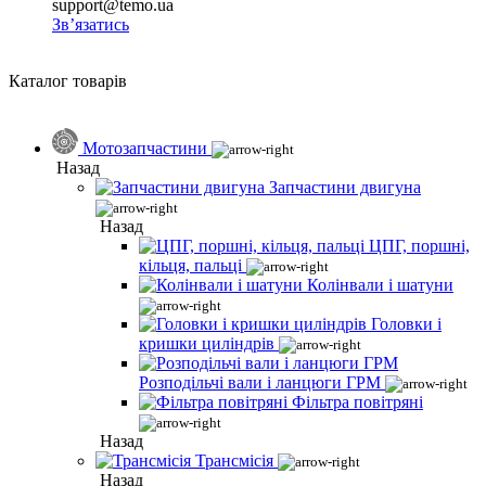
support@temo.ua
Зв’язатись
Каталог товарів
Мотозапчастини
Назад
Запчастини двигуна
Назад
ЦПГ, поршні,
кільця, пальці
Колінвали і шатуни
Головки і
кришки циліндрів
Розподільчі вали і ланцюги ГРМ
Фільтра повітряні
Назад
Трансмісія
Назад