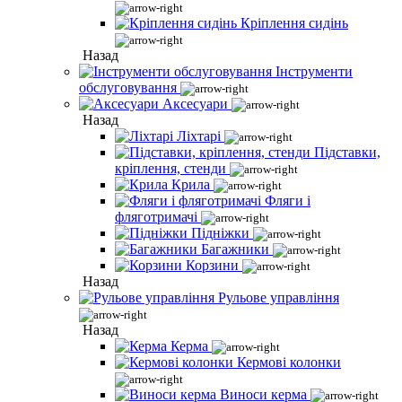
Кріплення сидінь
Назад
Інструменти
обслуговування
Аксесуари
Назад
Ліхтарі
Підставки,
кріплення, стенди
Крила
Фляги і
фляготримачі
Підніжки
Багажники
Корзини
Назад
Рульове управління
Назад
Керма
Кермові колонки
Виноси керма