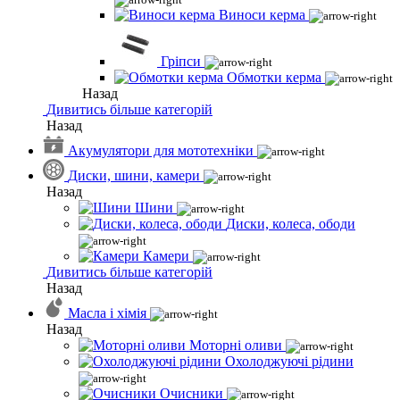
Виноси керма
Гріпси
Обмотки керма
Назад
Дивитись більше категорій
Назад
Акумулятори для мототехніки
Диски, шини, камери
Назад
Шини
Диски, колеса, ободи
Камери
Дивитись більше категорій
Назад
Масла і хімія
Назад
Моторні оливи
Охолоджуючі рідини
Очисники