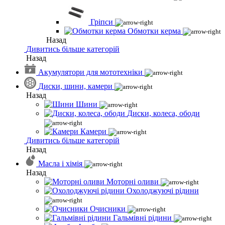
Гріпси
Обмотки керма
Назад
Дивитись більше категорій
Назад
Акумулятори для мототехніки
Диски, шини, камери
Назад
Шини
Диски, колеса, ободи
Камери
Дивитись більше категорій
Назад
Масла і хімія
Назад
Моторні оливи
Охолоджуючі рідини
Очисники
Гальмівні рідини