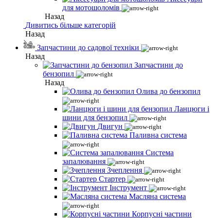
для мотошоломів
Назад
Дивитись більше категорій
Назад
Запчастини до садової техніки
Назад
Запчастини до
бензопил
Назад
Олива до бензопил
Ланцюги і
шини для бензопил
Двигун
Паливна система
Система
запалювання
Зчеплення
Стартер
Інструмент
Масляна система
Корпусні частини