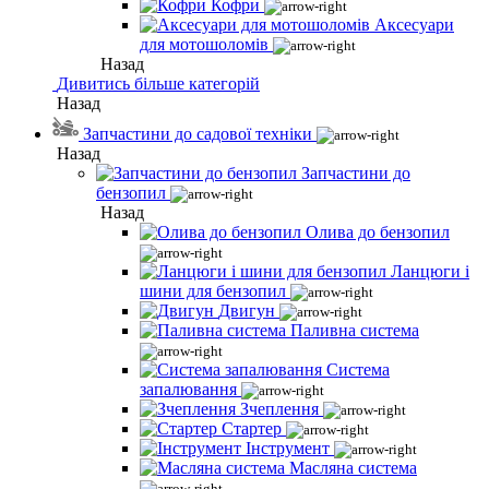
Кофри
Аксесуари
для мотошоломів
Назад
Дивитись більше категорій
Назад
Запчастини до садової техніки
Назад
Запчастини до
бензопил
Назад
Олива до бензопил
Ланцюги і
шини для бензопил
Двигун
Паливна система
Система
запалювання
Зчеплення
Стартер
Інструмент
Масляна система