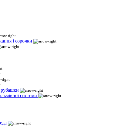
кання і сорочки
і рубашки
гальмівної системи
еда