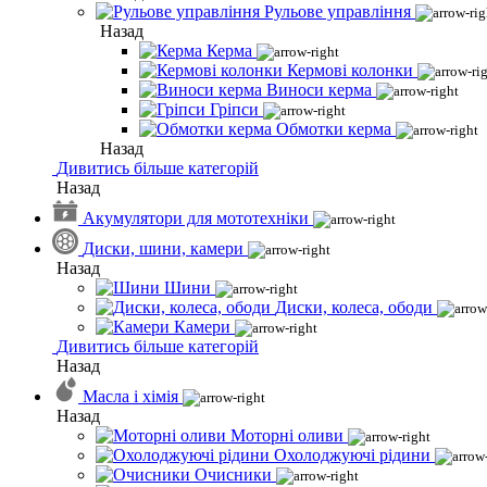
Рульове управління
Назад
Керма
Кермові колонки
Виноси керма
Гріпси
Обмотки керма
Назад
Дивитись більше категорій
Назад
Акумулятори для мототехніки
Диски, шини, камери
Назад
Шини
Диски, колеса, ободи
Камери
Дивитись більше категорій
Назад
Масла і хімія
Назад
Моторні оливи
Охолоджуючі рідини
Очисники