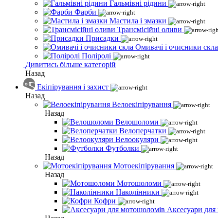
Гальмівні рідини
Фарби
Мастила і змазки
Трансмісійні оливи
Присадки
Омивачі і очисники скла
Поліролі
Дивитись більше категорій
Назад
Екіпірування і захист
Назад
Велоекіпірування
Назад
Велошоломи
Велоперчатки
Велоокуляри
Футболки
Назад
Мотоекіпірування
Назад
Мотошоломи
Наколінники
Кофри
Аксесуари для