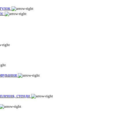
тулок
іс
овування
іплення, стенди