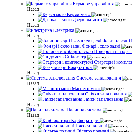
Кермове управління
Назад
Керма мото
Дзеркала мото
Назад
Електрика
Назад
Фари передні 
Фонарі і скло задні
Повороти в зборі т
Спідометр
Стартери і компле
Комутатори
Назад
Система запалювання
Назад
Магнето мото
Свічки запалювання
Замки запалювання
Назад
Паливна система
Назад
Карбюратори
Насоси паливні
Фільтра паливні