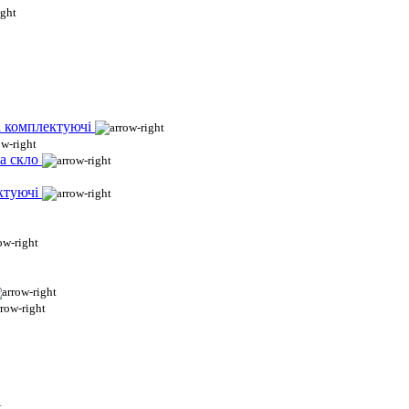
і комплектуючі
а скло
ктуючі