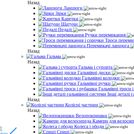
Назад
Ланцюги
Зірки
Каретки
Шатуни
Педалі
Ручки перемикання
Троси переми
Перемикачі ланцюга
Назад
Гальма
Назад
Гальма і супорта
Гальмівні диски
Гальмівні колодки
Гальмівні ручки
Гальмівні троси 
Інші деталі 
Назад
Колісні частини
Назад
Велопокришки
Камери для велосип
Колеса і ободи
Спиці