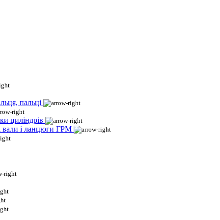
льця, пальці
ки циліндрів
і вали і ланцюги ГРМ