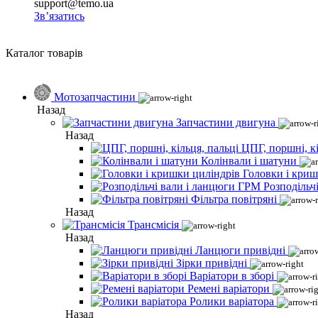
support@temo.ua
Зв’язатись
Каталог товарів
Мотозапчастини
Назад
Запчастини двигуна
Назад
ЦПГ, поршні, кі
Колінвали і шатуни
Головки і криш
Розподільч
Фільтра повітряні
Назад
Трансмісія
Назад
Ланцюги привідні
Зірки привідні
Варіатори в зборі
Ремені варіатори
Ролики варіатора
Назад