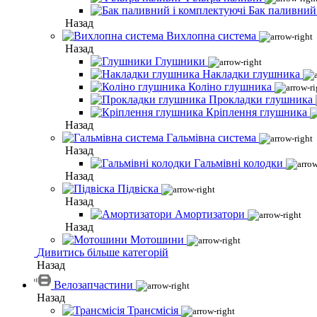
Бак паливний
Назад
Вихлопна система
Назад
Глушники
Накладки глушника
Коліно глушника
Прокладки глушника
Кріплення глушника
Назад
Гальмівна система
Назад
Гальмівні колодки
Назад
Підвіска
Назад
Амортизатори
Назад
Мотошини
Дивитись більше категорій
Назад
Велозапчастини
Назад
Трансмісія