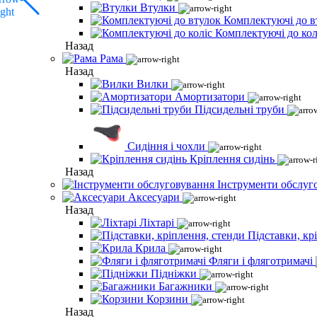
Втулки
Комплектуючі до в
Комплектуючі до кол
Назад
Рама
Назад
Вилки
Амортизатори
Підсидельні труби
Сидіння і чохли
Кріплення сидінь
Назад
Інструменти обслуг
Аксесуари
Назад
Ліхтарі
Підставки, кр
Крила
Фляги і фляготримачі
Підніжки
Багажники
Корзини
Назад