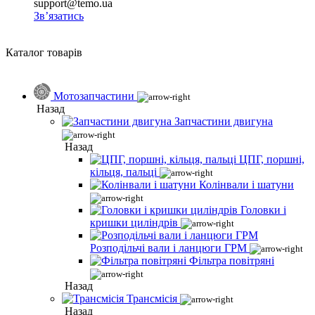
support@temo.ua
Зв’язатись
Каталог товарів
Мотозапчастини
Назад
Запчастини двигуна
Назад
ЦПГ, поршні,
кільця, пальці
Колінвали і шатуни
Головки і
кришки циліндрів
Розподільчі вали і ланцюги ГРМ
Фільтра повітряні
Назад
Трансмісія
Назад