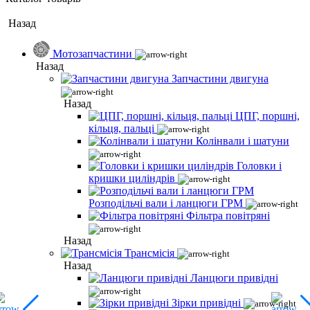
Назад
Мотозапчастини
Назад
Запчастини двигуна
Назад
ЦПГ, поршні,
кільця, пальці
Колінвали і шатуни
Головки і
кришки циліндрів
Розподільчі вали і ланцюги ГРМ
Фільтра повітряні
Назад
Трансмісія
Назад
Ланцюги привідні
Зірки привідні