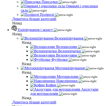
Присадки
Омивачі і очисники
скла
Поліролі
Дивитись більше категорій
Назад
Екіпірування і захист
Назад
Велоекіпірування
Назад
Велошоломи
Велоперчатки
Велоокуляри
Футболки
Назад
Мотоекіпірування
Назад
Мотошоломи
Наколінники
Кофри
Аксесуари
для мотошоломів
Назад
Дивитись більше категорій