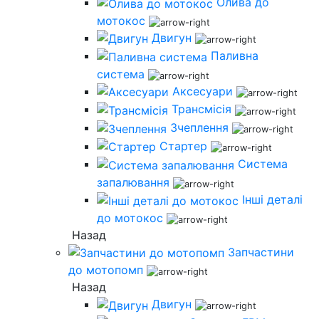
Олива до
мотокос
Двигун
Паливна
система
Аксесуари
Трансмісія
Зчеплення
Стартер
Система
запалювання
Інші деталі
до мотокос
Назад
Запчастини
до мотопомп
Назад
Двигун