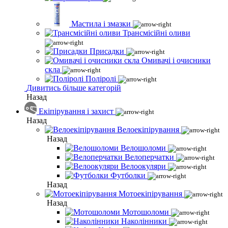
Мастила і змазки
Трансмісійні оливи
Присадки
Омивачі і очисники
скла
Поліролі
Дивитись більше категорій
Назад
Екіпірування і захист
Назад
Велоекіпірування
Назад
Велошоломи
Велоперчатки
Велоокуляри
Футболки
Назад
Мотоекіпірування
Назад
Мотошоломи
Наколінники