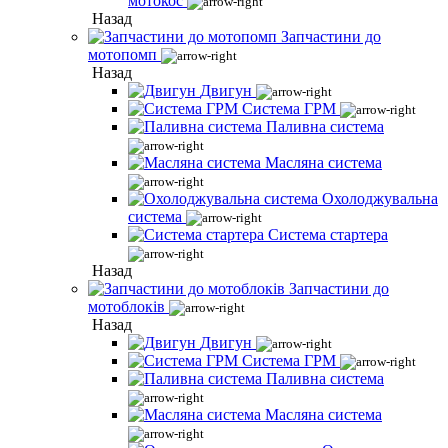
мотокос
Назад
Запчастини до
мотопомп
Назад
Двигун
Система ГРМ
Паливна система
Масляна система
Охолоджувальна
система
Система стартера
Назад
Запчастини до
мотоблоків
Назад
Двигун
Система ГРМ
Паливна система
Масляна система