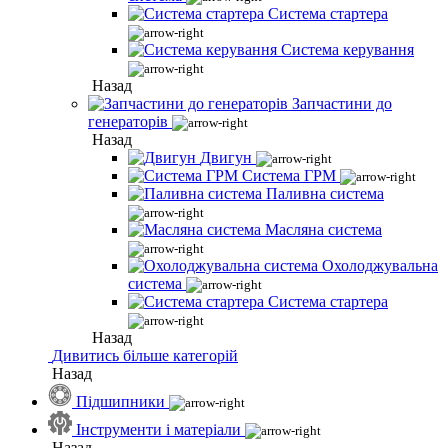
Система стартера
Система керування
Назад
Запчастини до
генераторів
Назад
Двигун
Система ГРМ
Паливна система
Масляна система
Охолоджувальна
система
Система стартера
Назад
Дивитись більше категорій
Назад
Підшипники
Інструменти і матеріали
Назад