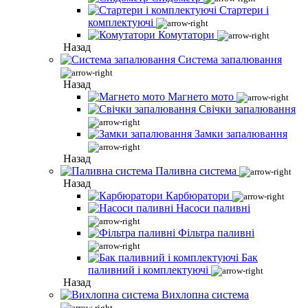
Стартери і
комплектуючі
Комутатори
Назад
Система запалювання
Назад
Магнето мото
Свічки запалювання
Замки запалювання
Назад
Паливна система
Назад
Карбюратори
Насоси паливні
Фільтра паливні
Бак
паливний і комплектуючі
Назад
Вихлопна система