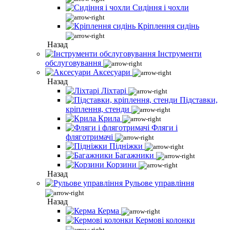
Сидіння і чохли
Кріплення сидінь
Назад
Інструменти
обслуговування
Аксесуари
Назад
Ліхтарі
Підставки,
кріплення, стенди
Крила
Фляги і
фляготримачі
Підніжки
Багажники
Корзини
Назад
Рульове управління
Назад
Керма
Кермові колонки