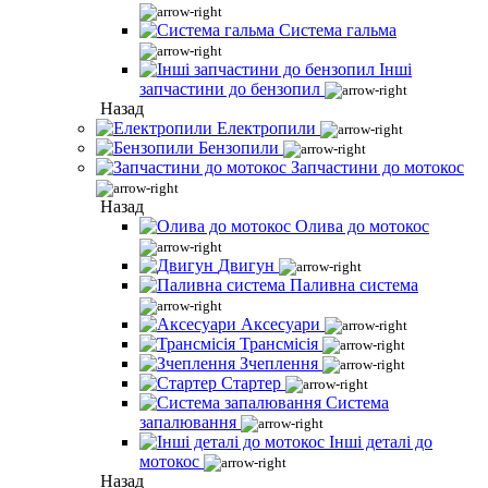
Система гальма
Інші
запчастини до бензопил
Назад
Електропили
Бензопили
Запчастини до мотокос
Назад
Олива до мотокос
Двигун
Паливна система
Аксесуари
Трансмісія
Зчеплення
Стартер
Система
запалювання
Інші деталі до
мотокос
Назад