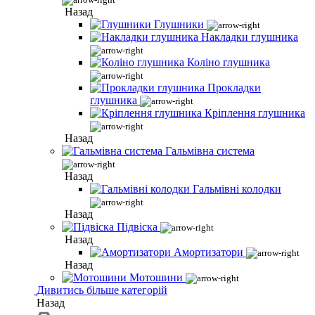
Назад
Глушники
Накладки глушника
Коліно глушника
Прокладки
глушника
Кріплення глушника
Назад
Гальмівна система
Назад
Гальмівні колодки
Назад
Підвіска
Назад
Амортизатори
Назад
Мотошини
Дивитись більше категорій
Назад