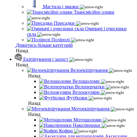
Мастила і змазки
Трансмісійні оливи
Присадки
Омивачі і очисники
скла
Поліролі
Дивитись більше категорій
Назад
Екіпірування і захист
Назад
Велоекіпірування
Назад
Велошоломи
Велоперчатки
Велоокуляри
Футболки
Назад
Мотоекіпірування
Назад
Мотошоломи
Наколінники
Кофри
Аксесуари