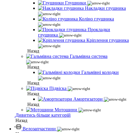
Глушники
Накладки глушника
Коліно глушника
Прокладки
глушника
Кріплення глушника
Назад
Гальмівна система
Назад
Гальмівні колодки
Назад
Підвіска
Назад
Амортизатори
Назад
Мотошини
Дивитись більше категорій
Назад
Велозапчастини