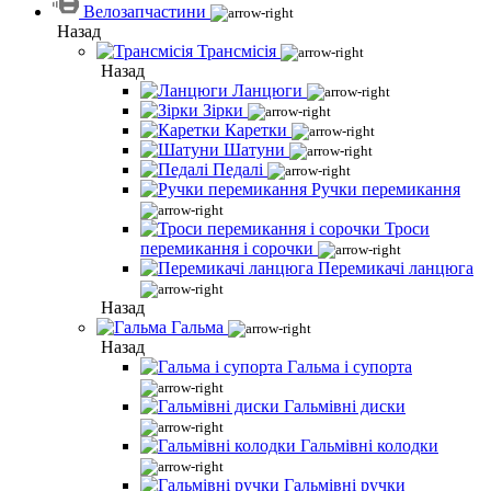
Велозапчастини
Назад
Трансмісія
Назад
Ланцюги
Зірки
Каретки
Шатуни
Педалі
Ручки перемикання
Троси
перемикання і сорочки
Перемикачі ланцюга
Назад
Гальма
Назад
Гальма і супорта
Гальмівні диски
Гальмівні колодки
Гальмівні ручки