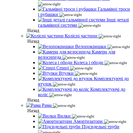
Гальмівні троси
і рубашки
Інші деталі
гальмівної системи
Назад
Колісні частини
Назад
Велопокришки
Камери для
велосипеда
Колеса і ободи
Спиці
Втулки
Комплектуючі до
втулок
Комплектуючі до
коліс
Назад
Рама
Назад
Вилки
Амортизатори
Підсидельні труби