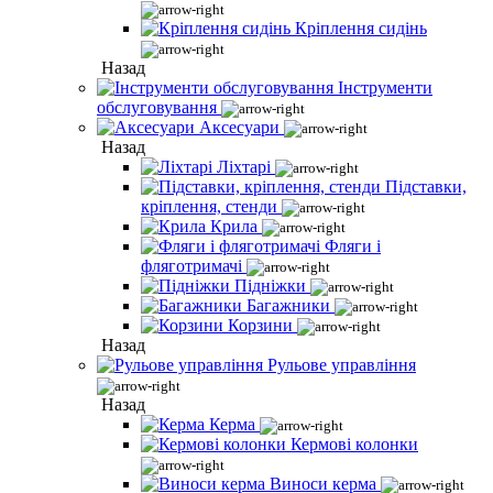
Кріплення сидінь
Назад
Інструменти
обслуговування
Аксесуари
Назад
Ліхтарі
Підставки,
кріплення, стенди
Крила
Фляги і
фляготримачі
Підніжки
Багажники
Корзини
Назад
Рульове управління
Назад
Керма
Кермові колонки
Виноси керма