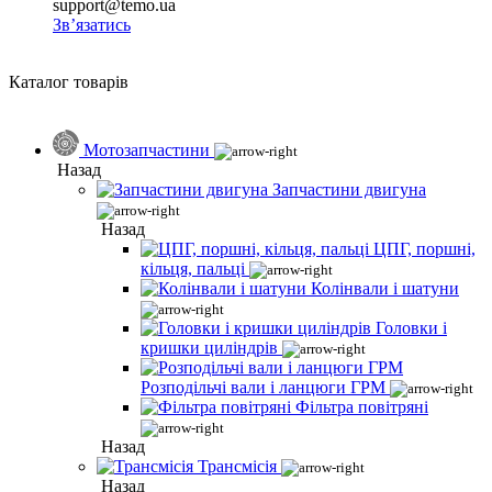
support@temo.ua
Зв’язатись
Каталог товарів
Мотозапчастини
Назад
Запчастини двигуна
Назад
ЦПГ, поршні,
кільця, пальці
Колінвали і шатуни
Головки і
кришки циліндрів
Розподільчі вали і ланцюги ГРМ
Фільтра повітряні
Назад
Трансмісія
Назад