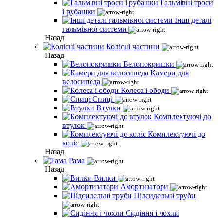
Гальмівні троси
і рубашки
Інші деталі
гальмівної системи
Назад
Колісні частини
Назад
Велопокришки
Камери для
велосипеда
Колеса і ободи
Спиці
Втулки
Комплектуючі до
втулок
Комплектуючі до
коліс
Назад
Рама
Назад
Вилки
Амортизатори
Підсидельні труби
Сидіння і чохли