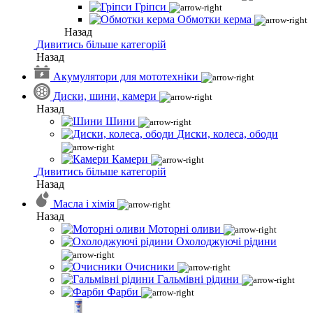
Гріпси
Обмотки керма
Назад
Дивитись більше категорій
Назад
Акумулятори для мототехніки
Диски, шини, камери
Назад
Шини
Диски, колеса, ободи
Камери
Дивитись більше категорій
Назад
Масла і хімія
Назад
Моторні оливи
Охолоджуючі рідини
Очисники
Гальмівні рідини
Фарби