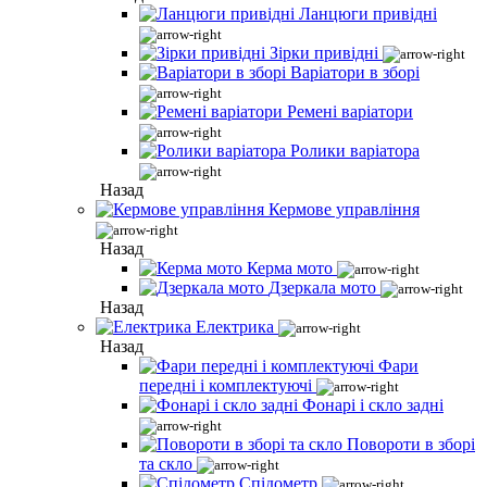
Ланцюги привідні
Зірки привідні
Варіатори в зборі
Ремені варіатори
Ролики варіатора
Назад
Кермове управління
Назад
Керма мото
Дзеркала мото
Назад
Електрика
Назад
Фари
передні і комплектуючі
Фонарі і скло задні
Повороти в зборі
та скло
Спідометр