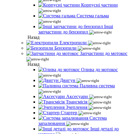
Корпусні частини
Система гальма
Інші
запчастини до бензопил
Назад
Електропили
Бензопили
Запчастини до мотокос
Назад
Олива до мотокос
Двигун
Паливна система
Аксесуари
Трансмісія
Зчеплення
Стартер
Система
запалювання
Інші деталі до