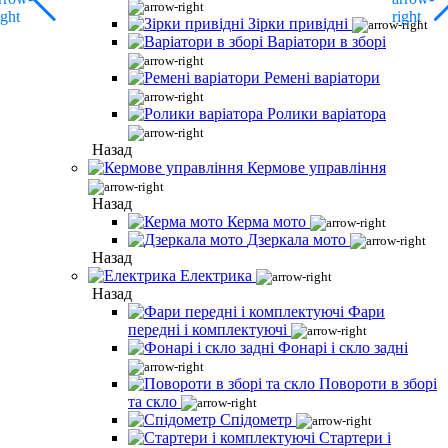
Зірки привідні
Варіатори в зборі
Ремені варіатори
Ролики варіатора
Назад
Кермове управління
Назад
Керма мото
Дзеркала мото
Назад
Електрика
Назад
Фари
передні і комплектуючі
Фонарі і скло задні
Повороти в зборі
та скло
Спідометр
Стартери і