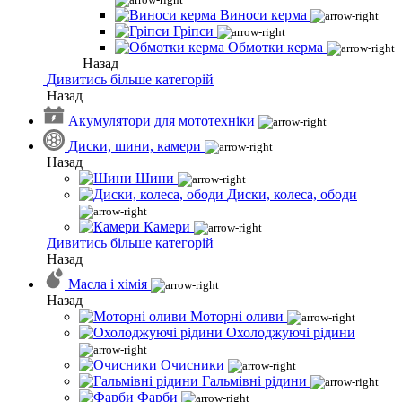
Виноси керма
Гріпси
Обмотки керма
Назад
Дивитись більше категорій
Назад
Акумулятори для мототехніки
Диски, шини, камери
Назад
Шини
Диски, колеса, ободи
Камери
Дивитись більше категорій
Назад
Масла і хімія
Назад
Моторні оливи
Охолоджуючі рідини
Очисники
Гальмівні рідини
Фарби