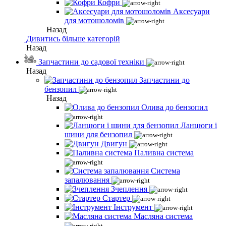
Кофри
Аксесуари
для мотошоломів
Назад
Дивитись більше категорій
Назад
Запчастини до садової техніки
Назад
Запчастини до
бензопил
Назад
Олива до бензопил
Ланцюги і
шини для бензопил
Двигун
Паливна система
Система
запалювання
Зчеплення
Стартер
Інструмент
Масляна система