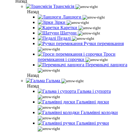
Назад
Трансмісія
Назад
Ланцюги
Зірки
Каретки
Шатуни
Педалі
Ручки перемикання
Троси
перемикання і сорочки
Перемикачі ланцюга
Назад
Гальма
Назад
Гальма і супорта
Гальмівні диски
Гальмівні колодки
Гальмівні ручки