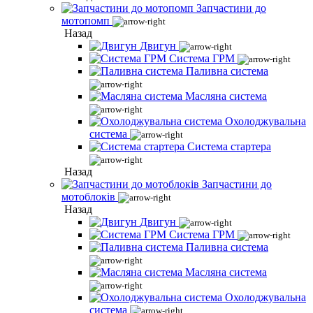
Запчастини до
мотопомп
Назад
Двигун
Система ГРМ
Паливна система
Масляна система
Охолоджувальна
система
Система стартера
Назад
Запчастини до
мотоблоків
Назад
Двигун
Система ГРМ
Паливна система
Масляна система
Охолоджувальна
система