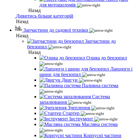
для мотошоломів
Назад
Дивитись більше категорій
Назад
Запчастини до садової техніки
Назад
Запчастини до
бензопил
Назад
Олива до бензопил
Ланцюги і
шини для бензопил
Двигун
Паливна система
Система
запалювання
Зчеплення
Стартер
Інструмент
Масляна система
Корпусні частини