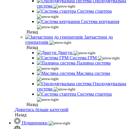
Охолоджувальна
система
Система стартера
Система керування
Назад
Запчастини до
генераторів
Назад
Двигун
Система ГРМ
Паливна система
Масляна система
Охолоджувальна
система
Система стартера
Назад
Дивитись більше категорій
Назад
Підшипники