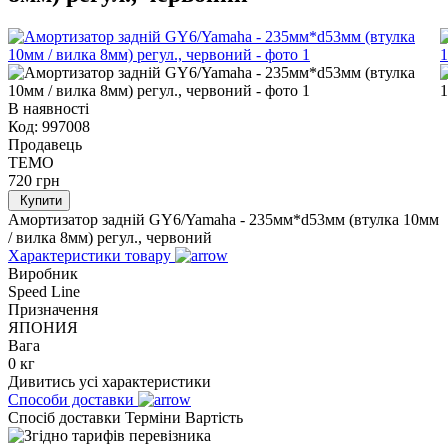
В наявності
Код:
997008
Продавець
TEMO
720
грн
Купити
Амортизатор задній GY6/Yamaha - 235мм*d53мм (втулка 10мм
/ вилка 8мм) регул., червоний
Характеристики товару
Виробник
Speed Line
Призначення
ЯПОНИЯ
Вага
0 кг
Дивитись усі характеристики
Способи доставки
Спосіб доставки
Терміни
Вартість