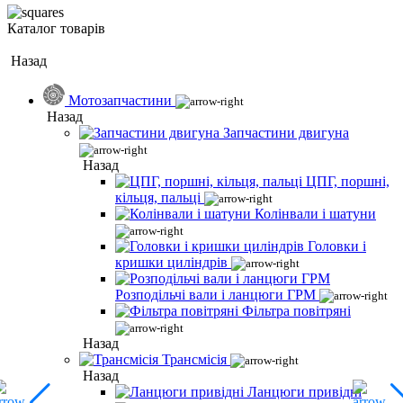
Каталог товарів
Назад
Мотозапчастини
Назад
Запчастини двигуна
Назад
ЦПГ, поршні,
кільця, пальці
Колінвали і шатуни
Головки і
кришки циліндрів
Розподільчі вали і ланцюги ГРМ
Фільтра повітряні
Назад
Трансмісія
Назад
Ланцюги привідні