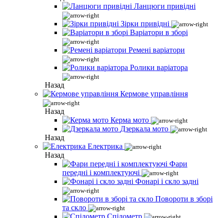
Ланцюги привідні
Зірки привідні
Варіатори в зборі
Ремені варіатори
Ролики варіатора
Назад
Кермове управління
Назад
Керма мото
Дзеркала мото
Назад
Електрика
Назад
Фари
передні і комплектуючі
Фонарі і скло задні
Повороти в зборі
та скло
Спідометр