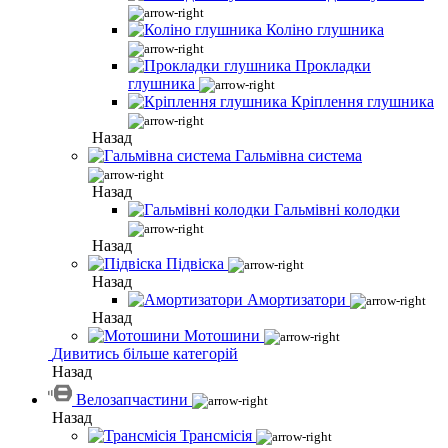
Коліно глушника
Прокладки
глушника
Кріплення глушника
Назад
Гальмівна система
Назад
Гальмівні колодки
Назад
Підвіска
Назад
Амортизатори
Назад
Мотошини
Дивитись більше категорій
Назад
Велозапчастини
Назад
Трансмісія