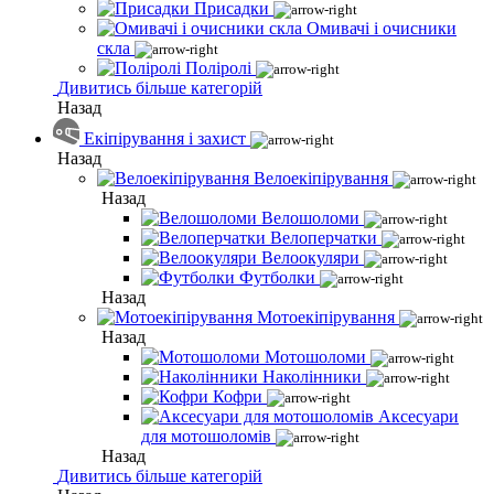
Присадки
Омивачі і очисники
скла
Поліролі
Дивитись більше категорій
Назад
Екіпірування і захист
Назад
Велоекіпірування
Назад
Велошоломи
Велоперчатки
Велоокуляри
Футболки
Назад
Мотоекіпірування
Назад
Мотошоломи
Наколінники
Кофри
Аксесуари
для мотошоломів
Назад
Дивитись більше категорій