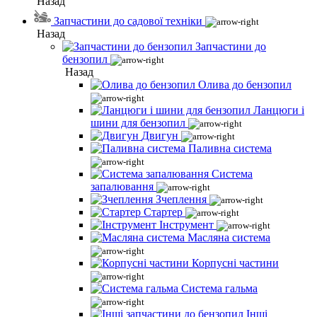
Назад
Запчастини до садової техніки
Назад
Запчастини до
бензопил
Назад
Олива до бензопил
Ланцюги і
шини для бензопил
Двигун
Паливна система
Система
запалювання
Зчеплення
Стартер
Інструмент
Масляна система
Корпусні частини
Система гальма
Інші