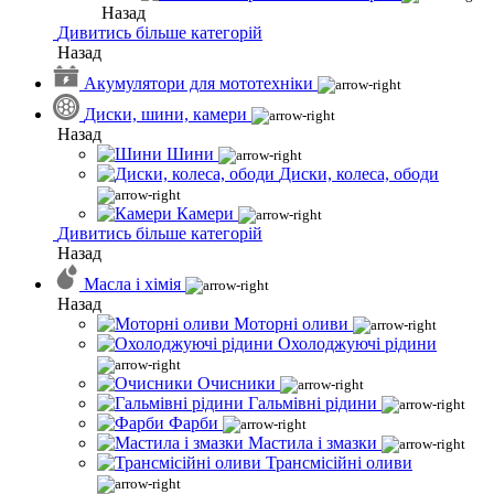
Назад
Дивитись більше категорій
Назад
Акумулятори для мототехніки
Диски, шини, камери
Назад
Шини
Диски, колеса, ободи
Камери
Дивитись більше категорій
Назад
Масла і хімія
Назад
Моторні оливи
Охолоджуючі рідини
Очисники
Гальмівні рідини
Фарби
Мастила і змазки
Трансмісійні оливи