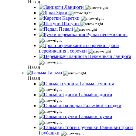
Назад
Ланцюги
Зірки
Каретки
Шатуни
Педалі
Ручки перемикання
Троси
перемикання і сорочки
Перемикачі ланцюга
Назад
Гальма
Назад
Гальма і супорта
Гальмівні диски
Гальмівні колодки
Гальмівні ручки
Гальмівні троси
і рубашки