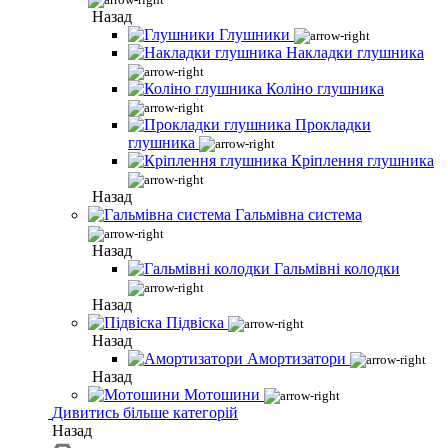
Назад
Глушники
Накладки глушника
Коліно глушника
Прокладки
глушника
Кріплення глушника
Назад
Гальмівна система
Назад
Гальмівні колодки
Назад
Підвіска
Назад
Амортизатори
Назад
Мотошини
Дивитись більше категорій
Назад