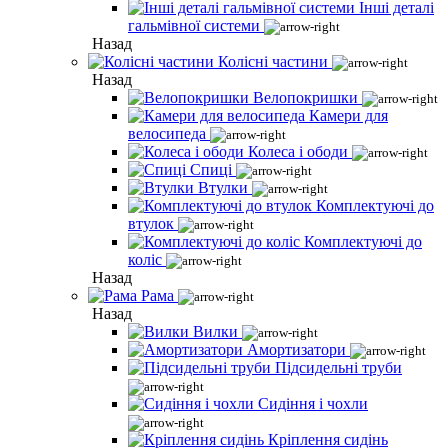
Інші деталі
гальмівної системи
Назад
Колісні частини
Назад
Велопокришки
Камери для
велосипеда
Колеса і ободи
Спиці
Втулки
Комплектуючі до
втулок
Комплектуючі до
коліс
Назад
Рама
Назад
Вилки
Амортизатори
Підсидельні труби
Сидіння і чохли
Кріплення сидінь