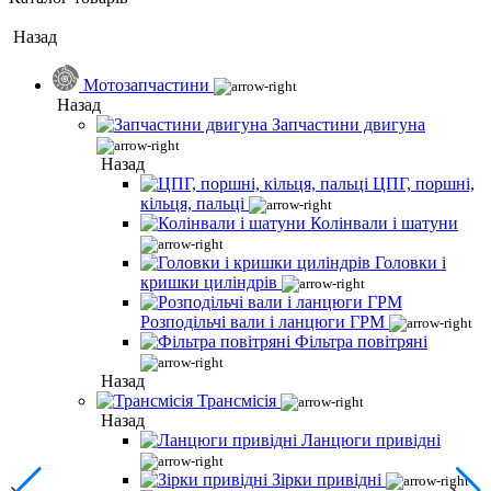
Назад
Мотозапчастини
Назад
Запчастини двигуна
Назад
ЦПГ, поршні,
кільця, пальці
Колінвали і шатуни
Головки і
кришки циліндрів
Розподільчі вали і ланцюги ГРМ
Фільтра повітряні
Назад
Трансмісія
Назад
Ланцюги привідні
Зірки привідні