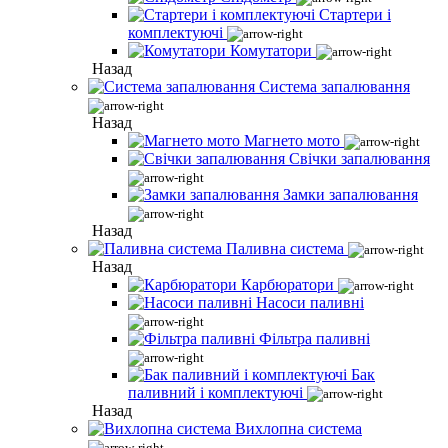
Стартери і
комплектуючі
Комутатори
Назад
Система запалювання
Назад
Магнето мото
Свічки запалювання
Замки запалювання
Назад
Паливна система
Назад
Карбюратори
Насоси паливні
Фільтра паливні
Бак
паливний і комплектуючі
Назад
Вихлопна система