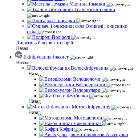
Мастила і змазки
Трансмісійні оливи
Присадки
Омивачі і очисники
скла
Поліролі
Дивитись більше категорій
Назад
Екіпірування і захист
Назад
Велоекіпірування
Назад
Велошоломи
Велоперчатки
Велоокуляри
Футболки
Назад
Мотоекіпірування
Назад
Мотошоломи
Наколінники
Кофри
Аксесуари