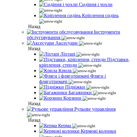
Сидіння і чохли
Кріплення сидінь
Назад
Інструменти
обслуговування
Аксесуари
Назад
Ліхтарі
Підставки,
кріплення, стенди
Крила
Фляги і
фляготримачі
Підніжки
Багажники
Корзини
Назад
Рульове управління
Назад
Керма
Кермові колонки