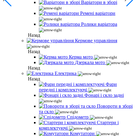
Варіатори в зборі
Ремені варіатори
Ролики варіатора
Назад
Кермове управління
Назад
Керма мото
Дзеркала мото
Назад
Електрика
Назад
Фари
передні і комплектуючі
Фонарі і скло задні
Повороти в зборі
та скло
Спідометр
Стартери і
комплектуючі
Комутатори