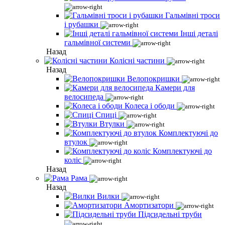
Гальмівні троси
і рубашки
Інші деталі
гальмівної системи
Назад
Колісні частини
Назад
Велопокришки
Камери для
велосипеда
Колеса і ободи
Спиці
Втулки
Комплектуючі до
втулок
Комплектуючі до
коліс
Назад
Рама
Назад
Вилки
Амортизатори
Підсидельні труби