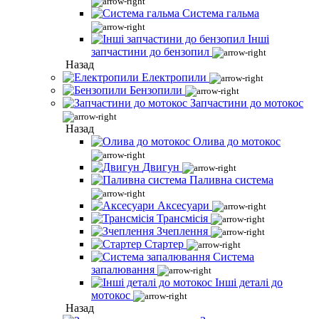
Система гальма
Інші
запчастини до бензопил
Назад
Електропили
Бензопили
Запчастини до мотокос
Назад
Олива до мотокос
Двигун
Паливна система
Аксесуари
Трансмісія
Зчеплення
Стартер
Система
запалювання
Інші деталі до
мотокос
Назад