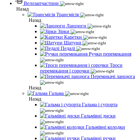
Велозапчастини
Назад
Трансмісія
Назад
Ланцюги
Зірки
Каретки
Шатуни
Педалі
Ручки перемикання
Троси
перемикання і сорочки
Перемикачі ланцюга
Назад
Гальма
Назад
Гальма і супорта
Гальмівні диски
Гальмівні колодки
Гальмівні ручки