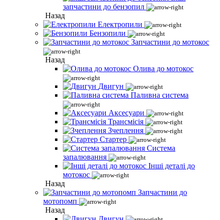
запчастини до бензопил
Назад
Електропили
Бензопили
Запчастини до мотокос
Назад
Олива до мотокос
Двигун
Паливна система
Аксесуари
Трансмісія
Зчеплення
Стартер
Система
запалювання
Інші деталі до
мотокос
Назад
Запчастини до
мотопомп
Назад
Двигун