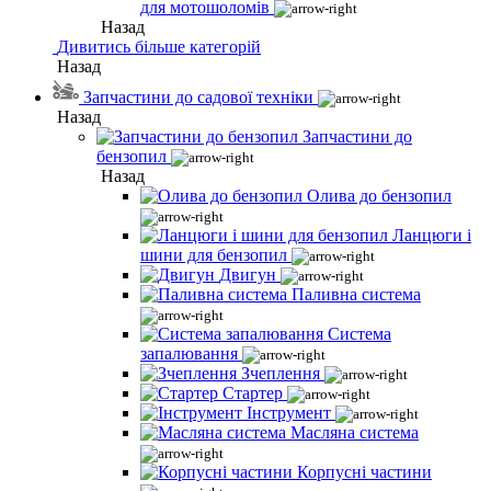
для мотошоломів
Назад
Дивитись більше категорій
Назад
Запчастини до садової техніки
Назад
Запчастини до
бензопил
Назад
Олива до бензопил
Ланцюги і
шини для бензопил
Двигун
Паливна система
Система
запалювання
Зчеплення
Стартер
Інструмент
Масляна система
Корпусні частини