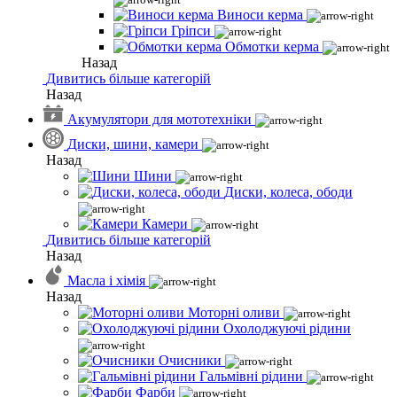
Виноси керма
Гріпси
Обмотки керма
Назад
Дивитись більше категорій
Назад
Акумулятори для мототехніки
Диски, шини, камери
Назад
Шини
Диски, колеса, ободи
Камери
Дивитись більше категорій
Назад
Масла і хімія
Назад
Моторні оливи
Охолоджуючі рідини
Очисники
Гальмівні рідини
Фарби