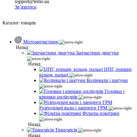
support@temo.ua
Зв’язатись
Каталог товарів
Мотозапчастини
Назад
Запчастини двигуна
Назад
ЦПГ, поршні,
кільця, пальці
Колінвали і шатуни
Головки і
кришки циліндрів
Розподільчі вали і ланцюги ГРМ
Фільтра повітряні
Назад
Трансмісія
Назад