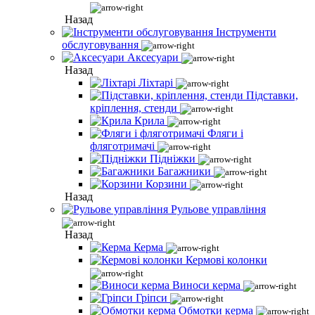
Назад
Інструменти
обслуговування
Аксесуари
Назад
Ліхтарі
Підставки,
кріплення, стенди
Крила
Фляги і
фляготримачі
Підніжки
Багажники
Корзини
Назад
Рульове управління
Назад
Керма
Кермові колонки
Виноси керма
Гріпси
Обмотки керма