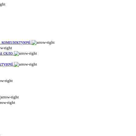
і комплектуючі
а скло
ктуючі