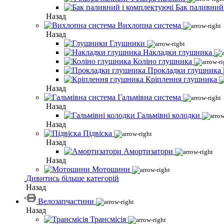
Бак паливний
Назад
Вихлопна система
Назад
Глушники
Накладки глушника
Коліно глушника
Прокладки глушника
Кріплення глушника
Назад
Гальмівна система
Назад
Гальмівні колодки
Назад
Підвіска
Назад
Амортизатори
Назад
Мотошини
Дивитись більше категорій
Назад
Велозапчастини
Назад
Трансмісія