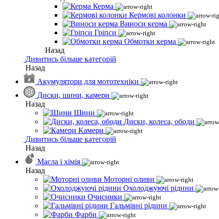
Керма
Кермові колонки
Виноси керма
Гріпси
Обмотки керма
Назад
Дивитись більше категорій
Назад
Акумулятори для мототехніки
Диски, шини, камери
Назад
Шини
Диски, колеса, ободи
Камери
Дивитись більше категорій
Назад
Масла і хімія
Назад
Моторні оливи
Охолоджуючі рідини
Очисники
Гальмівні рідини
Фарби