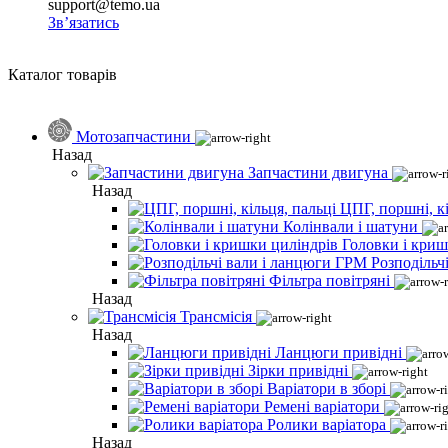
support@temo.ua
Зв’язатись
Каталог товарів
Мотозапчастини
Назад
Запчастини двигуна
Назад
ЦПГ, поршні, кі
Колінвали і шатуни
Головки і криш
Розподільч
Фільтра повітряні
Назад
Трансмісія
Назад
Ланцюги привідні
Зірки привідні
Варіатори в зборі
Ремені варіатори
Ролики варіатора
Назад