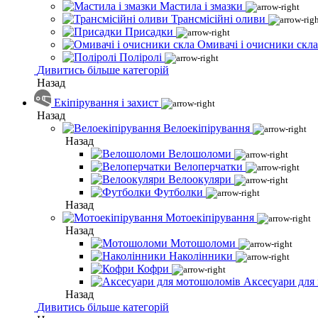
Мастила і змазки
Трансмісійні оливи
Присадки
Омивачі і очисники скла
Поліролі
Дивитись більше категорій
Назад
Екіпірування і захист
Назад
Велоекіпірування
Назад
Велошоломи
Велоперчатки
Велоокуляри
Футболки
Назад
Мотоекіпірування
Назад
Мотошоломи
Наколінники
Кофри
Аксесуари для
Назад
Дивитись більше категорій