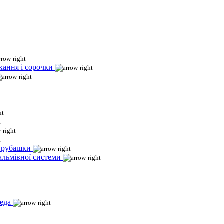
кання і сорочки
і рубашки
гальмівної системи
еда