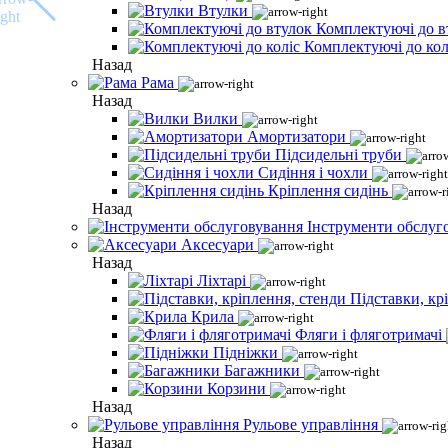
Втулки
Комплектуючі до в
Комплектуючі до кол
Назад
Рама
Назад
Вилки
Амортизатори
Підсидельні труби
Сидіння і чохли
Кріплення сидінь
Назад
Інструменти обслуг
Аксесуари
Назад
Ліхтарі
Підставки, кр
Крила
Фляги і фляготримачі
Підніжки
Багажники
Корзини
Назад
Рульове управління
Назад