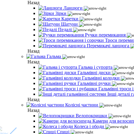
Назад
Ланцюги
Зірки
Каретки
Шатуни
Педалі
Ручки перемикання
Троси переми
Перемикачі ланцюга
Назад
Гальма
Назад
Гальма і супорта
Гальмівні диски
Гальмівні колодки
Гальмівні ручки
Гальмівні троси 
Інші деталі 
Назад
Колісні частини
Назад
Велопокришки
Камери для велосип
Колеса і ободи
Спиці