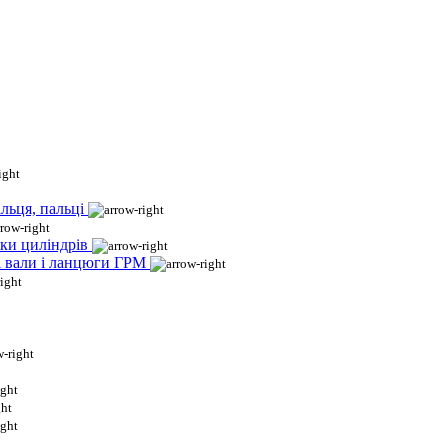
льця, пальці
ки циліндрів
і вали і ланцюги ГРМ