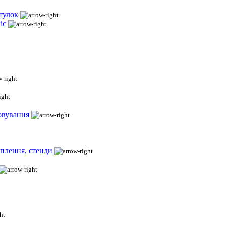
тулок
іс
овування
іплення, стенди