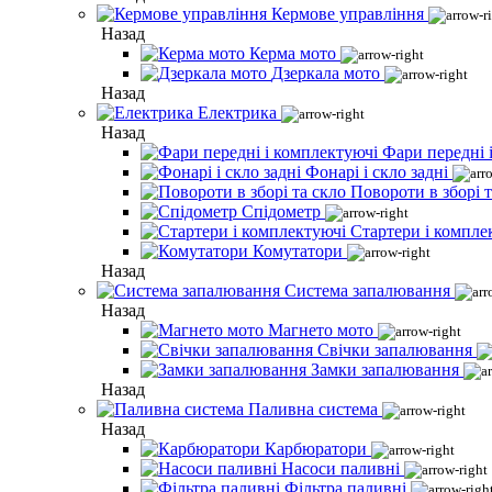
Кермове управління
Назад
Керма мото
Дзеркала мото
Назад
Електрика
Назад
Фари передні 
Фонарі і скло задні
Повороти в зборі т
Спідометр
Стартери і компле
Комутатори
Назад
Система запалювання
Назад
Магнето мото
Свічки запалювання
Замки запалювання
Назад
Паливна система
Назад
Карбюратори
Насоси паливні
Фільтра паливні