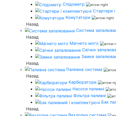
Спідометр
Стартери і
Комутатори
Назад
Система запалюва
Назад
Магнето мото
Свічки запалюв
Замки запалюва
Назад
Паливна система
Назад
Карбюратори
Насоси паливні
Фільтра паливні
Бак па
Назад
Вихлопна система