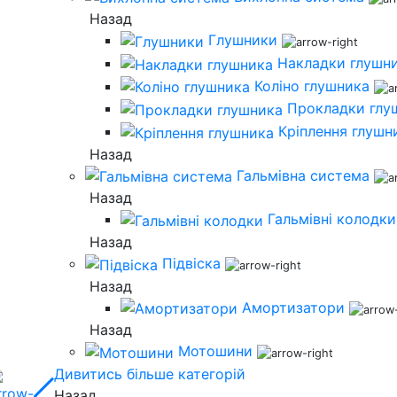
Назад
Глушники
Накладки глушн
Коліно глушника
Прокладки глу
Кріплення глушн
Назад
Гальмівна система
Назад
Гальмівні колодки
Назад
Підвіска
Назад
Амортизатори
Назад
Мотошини
Дивитись більше категорій
Назад