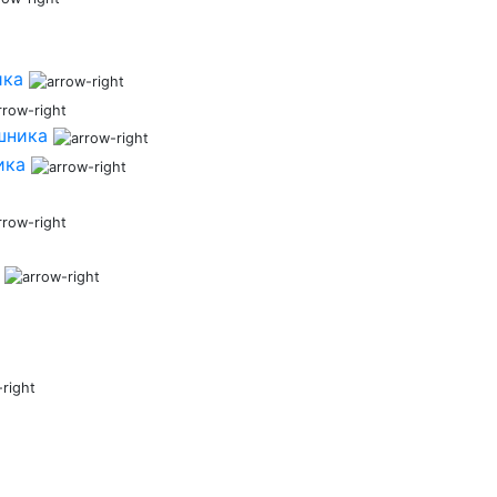
ика
шника
ика