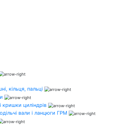
ні, кільця, пальці
ни
і кришки циліндрів
одільчі вали і ланцюги ГРМ