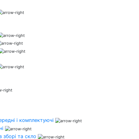
ередні і комплектуючі
ні
 зборі та скло