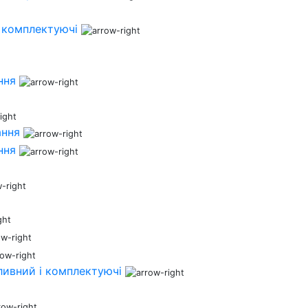
 комплектуючі
ння
ання
ння
ливний і комплектуючі