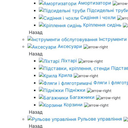
Амортизатори
Підсидельні труб
Сидіння і чохли
Кріплення сидінь
Назад
Інструменти
Аксесуари
Назад
Ліхтарі
Підстав
Крила
Фляги і флягот
Підніжки
Багажники
Корзини
Назад
Рульове управління
Назад