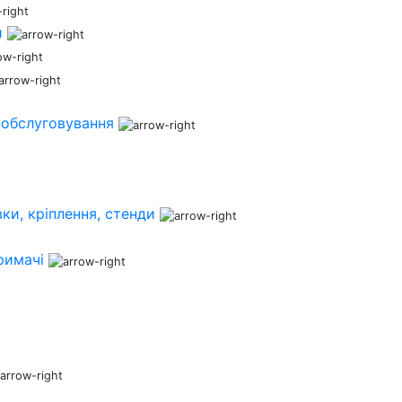
и
 обслуговування
ки, кріплення, стенди
римачі