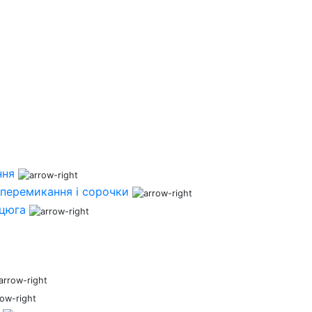
ння
перемикання і сорочки
нцюга