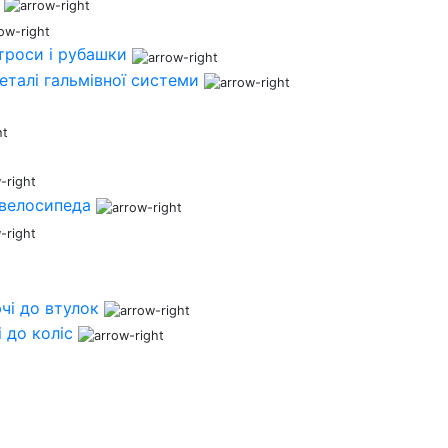
 троси і рубашки
деталі гальмівної системи
 велосипеда
чі до втулок
 до коліс