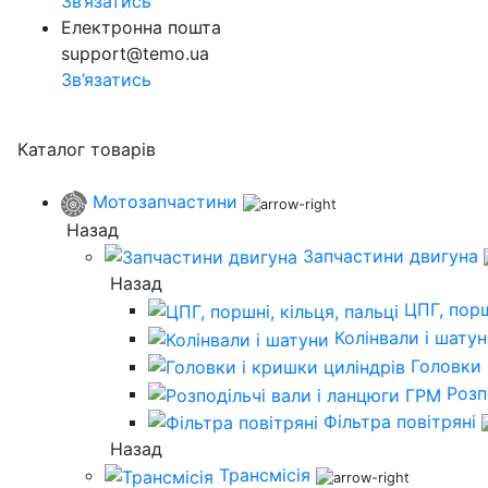
Зв’язатись
Електронна пошта
support@temo.ua
Зв’язатись
Каталог товарів
Мотозапчастини
Назад
Запчастини двигуна
Назад
ЦПГ, порш
Колінвали і шату
Головки 
Розп
Фільтра повітряні
Назад
Трансмісія