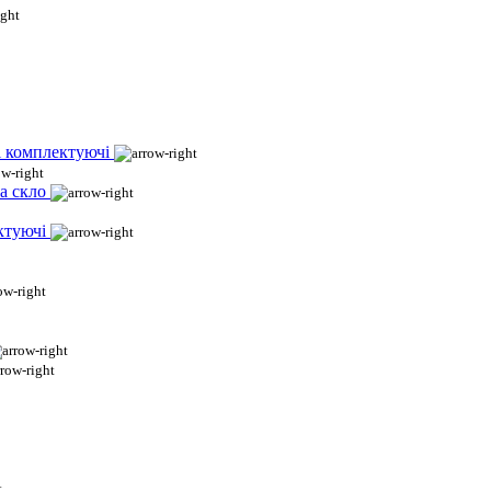
і комплектуючі
а скло
ктуючі