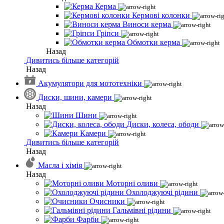
Керма
Кермові колонки
Виноси керма
Гріпси
Обмотки керма
Назад
Дивитись більше категорій
Назад
Акумулятори для мототехніки
Диски, шини, камери
Назад
Шини
Диски, колеса, ободи
Камери
Дивитись більше категорій
Назад
Масла і хімія
Назад
Моторні оливи
Охолоджуючі рідини
Очисники
Гальмівні рідини
Фарби