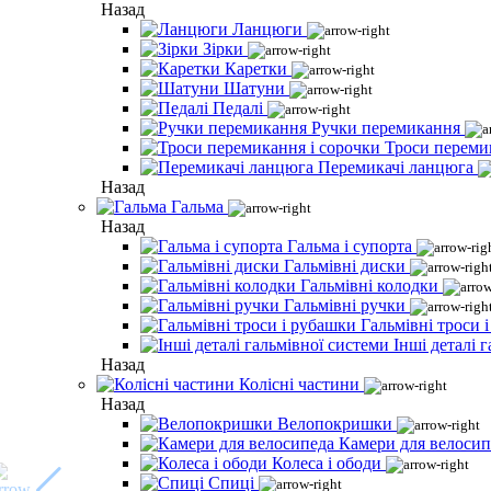
Назад
Ланцюги
Зірки
Каретки
Шатуни
Педалі
Ручки перемикання
Троси переми
Перемикачі ланцюга
Назад
Гальма
Назад
Гальма і супорта
Гальмівні диски
Гальмівні колодки
Гальмівні ручки
Гальмівні троси 
Інші деталі 
Назад
Колісні частини
Назад
Велопокришки
Камери для велосип
Колеса і ободи
Спиці