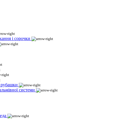
кання і сорочки
і рубашки
гальмівної системи
еда