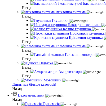
Бак паливний
Назад
Вихлопна система
Назад
Глушники
Накладки глушника
Коліно глушника
Прокладки глушника
Кріплення глушника
Назад
Гальмівна система
Назад
Гальмівні колодки
Назад
Підвіска
Назад
Амортизатори
Назад
Мотошини
Дивитись більше категорій
Назад
Велозапчастини
Назад
Трансмісія