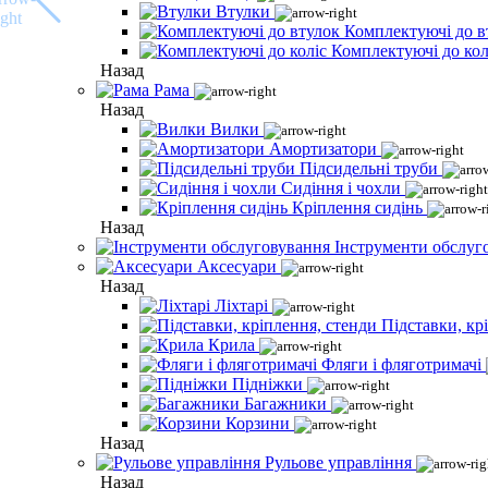
Втулки
Комплектуючі до в
Комплектуючі до кол
Назад
Рама
Назад
Вилки
Амортизатори
Підсидельні труби
Сидіння і чохли
Кріплення сидінь
Назад
Інструменти обслуг
Аксесуари
Назад
Ліхтарі
Підставки, кр
Крила
Фляги і фляготримачі
Підніжки
Багажники
Корзини
Назад
Рульове управління
Назад