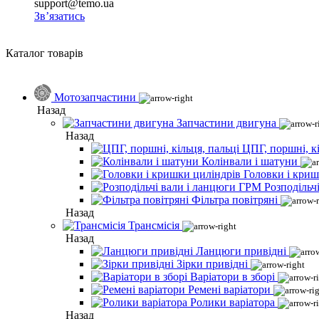
support@temo.ua
Зв’язатись
Каталог товарів
Мотозапчастини
Назад
Запчастини двигуна
Назад
ЦПГ, поршні, кі
Колінвали і шатуни
Головки і криш
Розподільч
Фільтра повітряні
Назад
Трансмісія
Назад
Ланцюги привідні
Зірки привідні
Варіатори в зборі
Ремені варіатори
Ролики варіатора
Назад