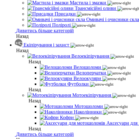
Мастила і змазки
Трансмісійні оливи
Присадки
Омивачі і очисники скла
Поліролі
Дивитись більше категорій
Назад
Екіпірування і захист
Назад
Велоекіпірування
Назад
Велошоломи
Велоперчатки
Велоокуляри
Футболки
Назад
Мотоекіпірування
Назад
Мотошоломи
Наколінники
Кофри
Аксесуари для
Назад
Дивитись більше категорій