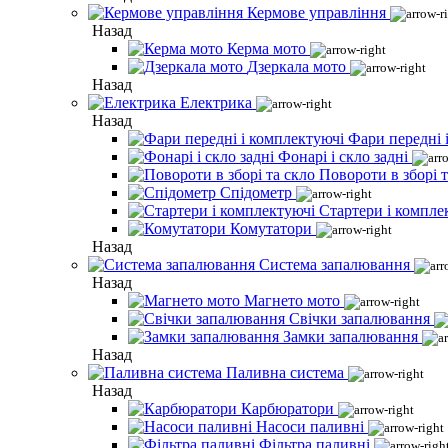
Кермове управління
Назад
Керма мото
Дзеркала мото
Назад
Електрика
Назад
Фари передні 
Фонарі і скло задні
Повороти в зборі т
Спідометр
Стартери і компле
Комутатори
Назад
Система запалювання
Назад
Магнето мото
Свічки запалювання
Замки запалювання
Назад
Паливна система
Назад
Карбюратори
Насоси паливні
Фільтра паливні