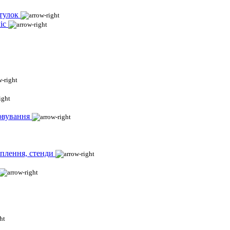
тулок
іс
овування
іплення, стенди