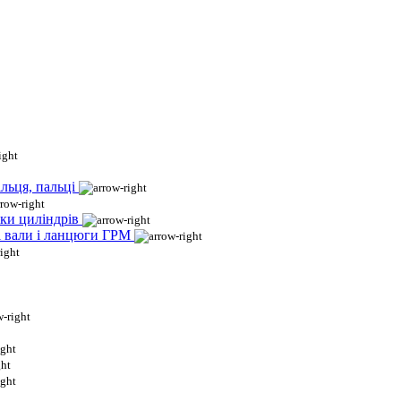
льця, пальці
ки циліндрів
і вали і ланцюги ГРМ