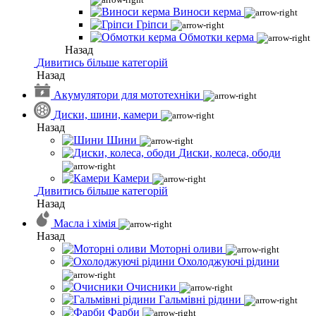
Виноси керма
Гріпси
Обмотки керма
Назад
Дивитись більше категорій
Назад
Акумулятори для мототехніки
Диски, шини, камери
Назад
Шини
Диски, колеса, ободи
Камери
Дивитись більше категорій
Назад
Масла і хімія
Назад
Моторні оливи
Охолоджуючі рідини
Очисники
Гальмівні рідини
Фарби