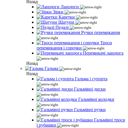
Назад
Ланцюги
Зірки
Каретки
Шатуни
Педалі
Ручки перемикання
Троси
перемикання і сорочки
Перемикачі ланцюга
Назад
Гальма
Назад
Гальма і супорта
Гальмівні диски
Гальмівні колодки
Гальмівні ручки
Гальмівні троси
і рубашки