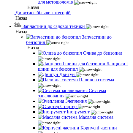
для мотошоломів
Назад
Дивитись більше категорій
Назад
Запчастини до садової техніки
Назад
Запчастини до
бензопил
Назад
Олива до бензопил
Ланцюги і
шини для бензопил
Двигун
Паливна система
Система
запалювання
Зчеплення
Стартер
Інструмент
Масляна система
Корпусні частини