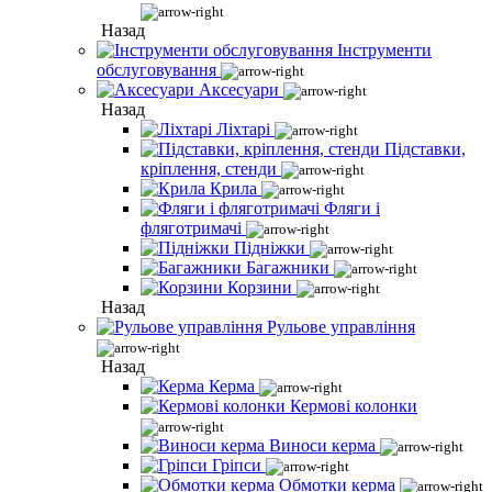
Назад
Інструменти
обслуговування
Аксесуари
Назад
Ліхтарі
Підставки,
кріплення, стенди
Крила
Фляги і
фляготримачі
Підніжки
Багажники
Корзини
Назад
Рульове управління
Назад
Керма
Кермові колонки
Виноси керма
Гріпси
Обмотки керма