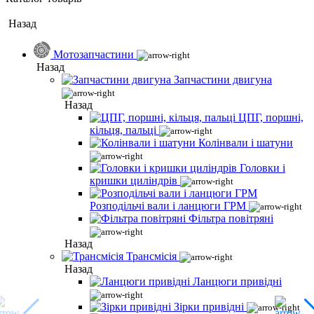
Назад
Мотозапчастини
Назад
Запчастини двигуна
Назад
ЦПГ, поршні,
кільця, пальці
Колінвали і шатуни
Головки і
кришки циліндрів
Розподільчі вали і ланцюги ГРМ
Фільтра повітряні
Назад
Трансмісія
Назад
Ланцюги привідні
Зірки привідні