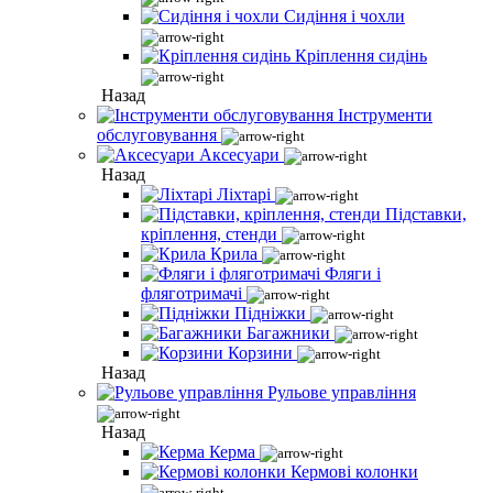
Сидіння і чохли
Кріплення сидінь
Назад
Інструменти
обслуговування
Аксесуари
Назад
Ліхтарі
Підставки,
кріплення, стенди
Крила
Фляги і
фляготримачі
Підніжки
Багажники
Корзини
Назад
Рульове управління
Назад
Керма
Кермові колонки