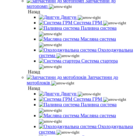
Запчастини до
мотопомп
Назад
Двигун
Система ГРМ
Паливна система
Масляна система
Охолоджувальна
система
Система стартера
Назад
Запчастини до
мотоблоків
Назад
Двигун
Система ГРМ
Паливна система
Масляна система
Охолоджувальна
система