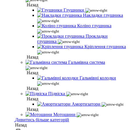
Назад
Глушники
Накладки глушника
Коліно глушника
Прокладки
глушника
Кріплення глушника
Назад
Гальмівна система
Назад
Гальмівні колодки
Назад
Підвіска
Назад
Амортизатори
Назад
Мотошини
Дивитись більше категорій
Назад