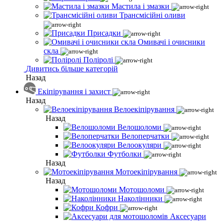
Мастила і змазки
Трансмісійні оливи
Присадки
Омивачі і очисники
скла
Поліролі
Дивитись більше категорій
Назад
Екіпірування і захист
Назад
Велоекіпірування
Назад
Велошоломи
Велоперчатки
Велоокуляри
Футболки
Назад
Мотоекіпірування
Назад
Мотошоломи
Наколінники
Кофри
Аксесуари