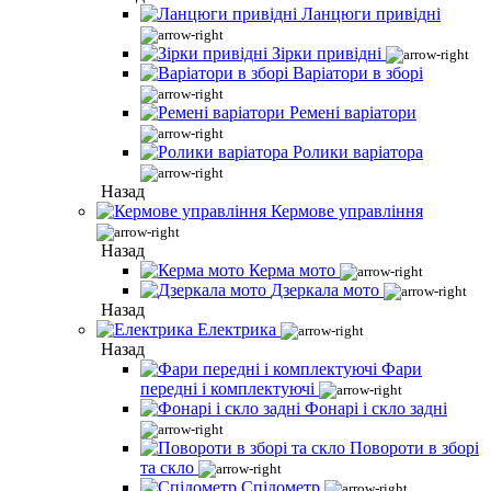
Ланцюги привідні
Зірки привідні
Варіатори в зборі
Ремені варіатори
Ролики варіатора
Назад
Кермове управління
Назад
Керма мото
Дзеркала мото
Назад
Електрика
Назад
Фари
передні і комплектуючі
Фонарі і скло задні
Повороти в зборі
та скло
Спідометр