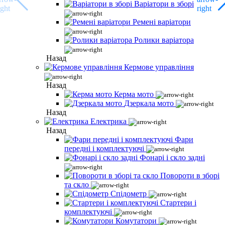
Варіатори в зборі
Ремені варіатори
Ролики варіатора
Назад
Кермове управління
Назад
Керма мото
Дзеркала мото
Назад
Електрика
Назад
Фари
передні і комплектуючі
Фонарі і скло задні
Повороти в зборі
та скло
Спідометр
Стартери і
комплектуючі
Комутатори