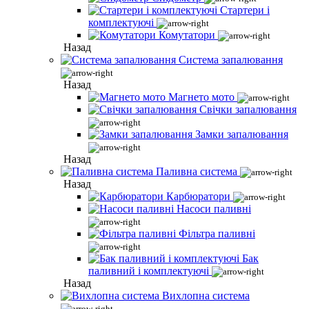
Стартери і
комплектуючі
Комутатори
Назад
Система запалювання
Назад
Магнето мото
Свічки запалювання
Замки запалювання
Назад
Паливна система
Назад
Карбюратори
Насоси паливні
Фільтра паливні
Бак
паливний і комплектуючі
Назад
Вихлопна система