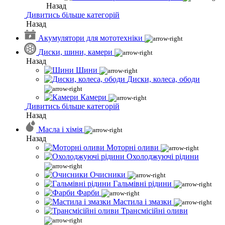
Назад
Дивитись більше категорій
Назад
Акумулятори для мототехніки
Диски, шини, камери
Назад
Шини
Диски, колеса, ободи
Камери
Дивитись більше категорій
Назад
Масла і хімія
Назад
Моторні оливи
Охолоджуючі рідини
Очисники
Гальмівні рідини
Фарби
Мастила і змазки
Трансмісійні оливи