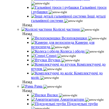
Гальмівні троси
і рубашки
Інші деталі
гальмівної системи
Назад
Колісні частини
Назад
Велопокришки
Камери для
велосипеда
Колеса і ободи
Спиці
Втулки
Комплектуючі до
втулок
Комплектуючі до
коліс
Назад
Рама
Назад
Вилки
Амортизатори
Підсидельні труби