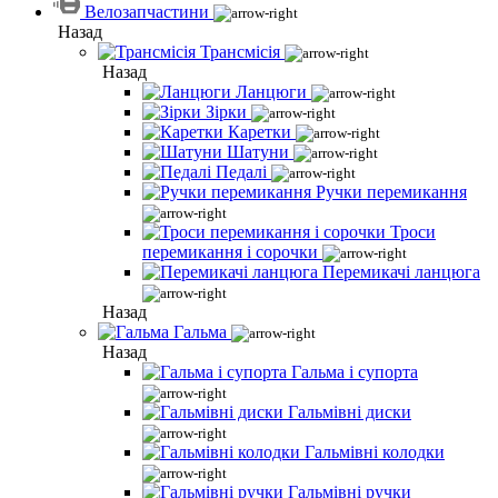
Велозапчастини
Назад
Трансмісія
Назад
Ланцюги
Зірки
Каретки
Шатуни
Педалі
Ручки перемикання
Троси
перемикання і сорочки
Перемикачі ланцюга
Назад
Гальма
Назад
Гальма і супорта
Гальмівні диски
Гальмівні колодки
Гальмівні ручки