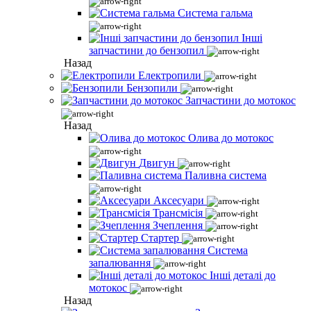
Система гальма
Інші
запчастини до бензопил
Назад
Електропили
Бензопили
Запчастини до мотокос
Назад
Олива до мотокос
Двигун
Паливна система
Аксесуари
Трансмісія
Зчеплення
Стартер
Система
запалювання
Інші деталі до
мотокос
Назад