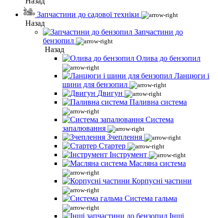
Назад
Запчастини до садової техніки
Назад
Запчастини до
бензопил
Назад
Олива до бензопил
Ланцюги і
шини для бензопил
Двигун
Паливна система
Система
запалювання
Зчеплення
Стартер
Інструмент
Масляна система
Корпусні частини
Система гальма
Інші