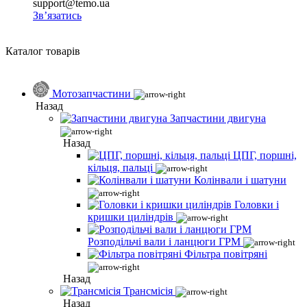
support@temo.ua
Зв’язатись
Каталог товарів
Мотозапчастини
Назад
Запчастини двигуна
Назад
ЦПГ, поршні,
кільця, пальці
Колінвали і шатуни
Головки і
кришки циліндрів
Розподільчі вали і ланцюги ГРМ
Фільтра повітряні
Назад
Трансмісія
Назад