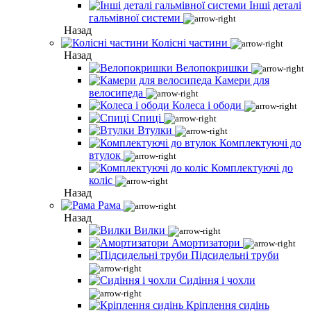
Інші деталі
гальмівної системи
Назад
Колісні частини
Назад
Велопокришки
Камери для
велосипеда
Колеса і ободи
Спиці
Втулки
Комплектуючі до
втулок
Комплектуючі до
коліс
Назад
Рама
Назад
Вилки
Амортизатори
Підсидельні труби
Сидіння і чохли
Кріплення сидінь