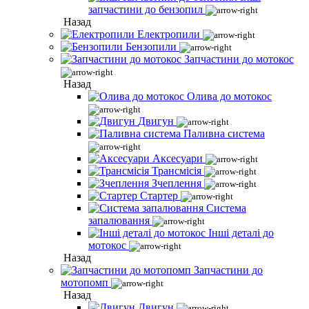
запчастини до бензопил
Назад
Електропили
Бензопили
Запчастини до мотокос
Назад
Олива до мотокос
Двигун
Паливна система
Аксесуари
Трансмісія
Зчеплення
Стартер
Система
запалювання
Інші деталі до
мотокос
Назад
Запчастини до
мотопомп
Назад
Двигун