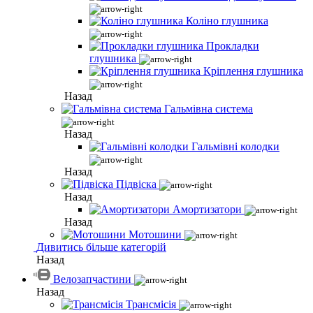
Коліно глушника
Прокладки
глушника
Кріплення глушника
Назад
Гальмівна система
Назад
Гальмівні колодки
Назад
Підвіска
Назад
Амортизатори
Назад
Мотошини
Дивитись більше категорій
Назад
Велозапчастини
Назад
Трансмісія