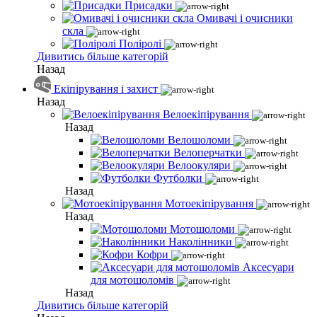
Присадки
Омивачі і очисники
скла
Поліролі
Дивитись більше категорій
Назад
Екіпірування і захист
Назад
Велоекіпірування
Назад
Велошоломи
Велоперчатки
Велоокуляри
Футболки
Назад
Мотоекіпірування
Назад
Мотошоломи
Наколінники
Кофри
Аксесуари
для мотошоломів
Назад
Дивитись більше категорій