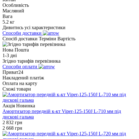
Особливість
Масляний
Вага
5.2 кг
Дивитись усі характеристики
Способи доставки
Спосіб доставки
Терміни
Вартість
Нова Пошта
1-3 дні
Згідно тарифів перевізника
Способи оплати
Приват24
Накладений платіж
Оплата на карту
Схожі товари
Акція
Новинка
Амортизатор передній к-кт Viper-125-150J L-710 мм під
дискові гальма
2 832
грн
2 668
грн