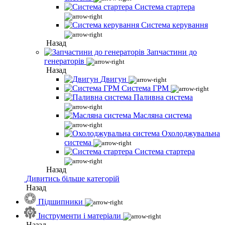
Система стартера
Система керування
Назад
Запчастини до
генераторів
Назад
Двигун
Система ГРМ
Паливна система
Масляна система
Охолоджувальна
система
Система стартера
Назад
Дивитись більше категорій
Назад
Підшипники
Інструменти і матеріали
Назад