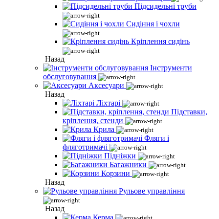
Підсидельні труби
Сидіння і чохли
Кріплення сидінь
Назад
Інструменти
обслуговування
Аксесуари
Назад
Ліхтарі
Підставки,
кріплення, стенди
Крила
Фляги і
фляготримачі
Підніжки
Багажники
Корзини
Назад
Рульове управління
Назад
Керма