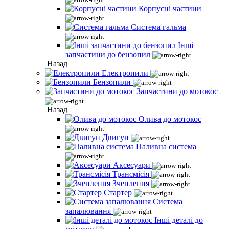
Корпусні частини
Система гальма
Інші
запчастини до бензопил
Назад
Електропили
Бензопили
Запчастини до мотокос
Назад
Олива до мотокос
Двигун
Паливна система
Аксесуари
Трансмісія
Зчеплення
Стартер
Система
запалювання
Інші деталі до