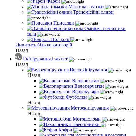
Фарби
Мастила і змазки
Трансмісійні оливи
Присадки
Омивачі і очисники
скла
Поліролі
Дивитись більше категорій
Назад
Екіпірування і захист
Назад
Велоекіпірування
Назад
Велошоломи
Велоперчатки
Велоокуляри
Футболки
Назад
Мотоекіпірування
Назад
Мотошоломи
Наколінники
Кофри
Аксесуари