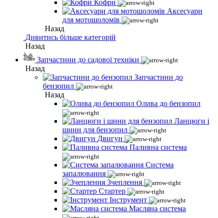
Кофри
Аксесуари
для мотошоломів
Назад
Дивитись більше категорій
Назад
Запчастини до садової техніки
Назад
Запчастини до
бензопил
Назад
Олива до бензопил
Ланцюги і
шини для бензопил
Двигун
Паливна система
Система
запалювання
Зчеплення
Стартер
Інструмент
Масляна система