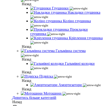
Назад
Глушники
Накладки глушника
Коліно глушника
Прокладки
глушника
Кріплення глушника
Назад
Гальмівна система
Назад
Гальмівні колодки
Назад
Підвіска
Назад
Амортизатори
Назад
Мотошини
Дивитись більше категорій
Назад