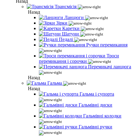
Назад
Трансмісія
Назад
Ланцюги
Зірки
Каретки
Шатуни
Педалі
Ручки перемикання
Троси
перемикання і сорочки
Перемикачі ланцюга
Назад
Гальма
Назад
Гальма і супорта
Гальмівні диски
Гальмівні колодки
Гальмівні ручки