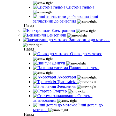
Система гальма
Інші
запчастини до бензопил
Назад
Електропили
Бензопили
Запчастини до мотокос
Назад
Олива до мотокос
Двигун
Паливна система
Аксесуари
Трансмісія
Зчеплення
Стартер
Система
запалювання
Інші деталі до
мотокос
Назад