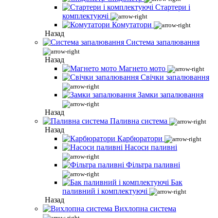
Стартери і
комплектуючі
Комутатори
Назад
Система запалювання
Назад
Магнето мото
Свічки запалювання
Замки запалювання
Назад
Паливна система
Назад
Карбюратори
Насоси паливні
Фільтра паливні
Бак
паливний і комплектуючі
Назад
Вихлопна система