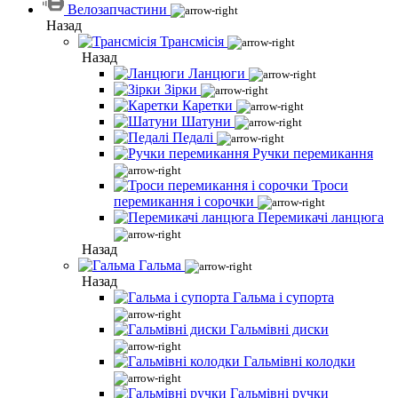
Велозапчастини
Назад
Трансмісія
Назад
Ланцюги
Зірки
Каретки
Шатуни
Педалі
Ручки перемикання
Троси
перемикання і сорочки
Перемикачі ланцюга
Назад
Гальма
Назад
Гальма і супорта
Гальмівні диски
Гальмівні колодки
Гальмівні ручки