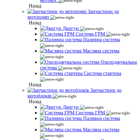
мотокос
Назад
Запчастини до
мотопомп
Назад
Двигун
Система ГРМ
Паливна система
Масляна система
Охолоджувальна
система
Система стартера
Назад
Запчастини до
мотоблоків
Назад
Двигун
Система ГРМ
Паливна система
Масляна система