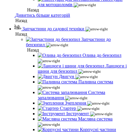
для мотошоломів
Назад
Дивитись більше категорій
Назад
Запчастини до садової техніки
Назад
Запчастини до
бензопил
Назад
Олива до бензопил
Ланцюги і
шини для бензопил
Двигун
Паливна система
Система
запалювання
Зчеплення
Стартер
Інструмент
Масляна система
Корпусні частини