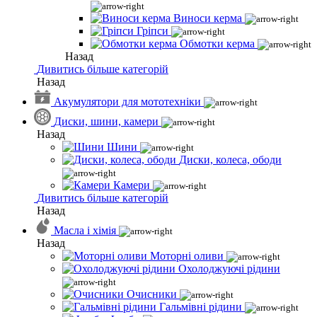
Виноси керма
Гріпси
Обмотки керма
Назад
Дивитись більше категорій
Назад
Акумулятори для мототехніки
Диски, шини, камери
Назад
Шини
Диски, колеса, ободи
Камери
Дивитись більше категорій
Назад
Масла і хімія
Назад
Моторні оливи
Охолоджуючі рідини
Очисники
Гальмівні рідини