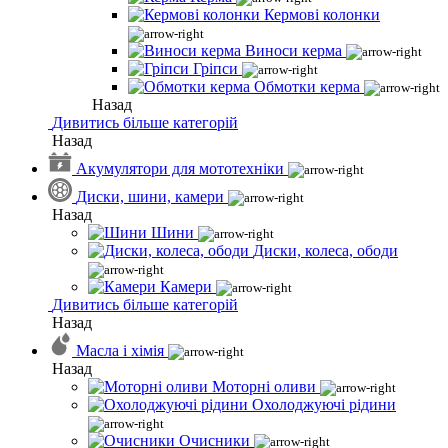
Кермові колонки
Виноси керма
Гріпси
Обмотки керма
Назад
Дивитись більше категорій
Назад
Акумулятори для мототехніки
Диски, шини, камери
Назад
Шини
Диски, колеса, ободи
Камери
Дивитись більше категорій
Назад
Масла і хімія
Назад
Моторні оливи
Охолоджуючі рідини
Очисники