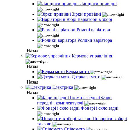
Ланцюги привідні
Зірки привідні
Варіатори в зборі
Ремені варіатори
Ролики варіатора
Назад
Кермове управління
Назад
Керма мото
Дзеркала мото
Назад
Електрика
Назад
Фари
передні і комплектуючі
Фонарі і скло задні
Повороти в зборі
та скло
Спідометр