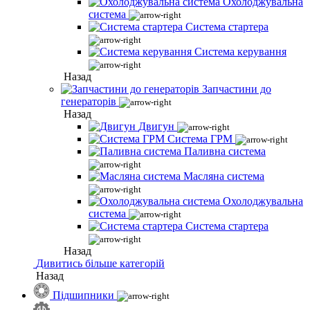
Охолоджувальна
система
Система стартера
Система керування
Назад
Запчастини до
генераторів
Назад
Двигун
Система ГРМ
Паливна система
Масляна система
Охолоджувальна
система
Система стартера
Назад
Дивитись більше категорій
Назад
Підшипники