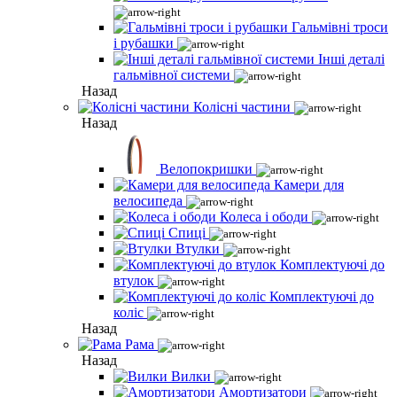
Гальмівні троси
і рубашки
Інші деталі
гальмівної системи
Назад
Колісні частини
Назад
Велопокришки
Камери для
велосипеда
Колеса і ободи
Спиці
Втулки
Комплектуючі до
втулок
Комплектуючі до
коліс
Назад
Рама
Назад
Вилки
Амортизатори