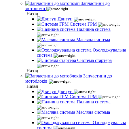
Запчастини до
мотопомп
Назад
Двигун
Система ГРМ
Паливна система
Масляна система
Охолоджувальна
система
Система стартера
Назад
Запчастини до
мотоблоків
Назад
Двигун
Система ГРМ
Паливна система
Масляна система
Охолоджувальна
система