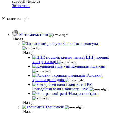
support@temo.ua
Зв’язатись
Каталог товарів
Мотозапчастини
Назад
Запчастини двигуна
Назад
ЦПГ, поршні,
кільця, пальці
Колінвали і шатуни
Головки і
кришки циліндрів
Розподільчі вали і ланцюги ГРМ
Фільтра повітряні
Назад
Трансмісія
Назад