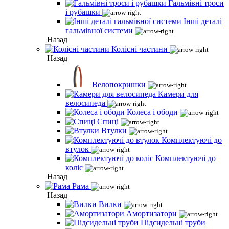
Гальмівні троси
і рубашки
Інші деталі
гальмівної системи
Назад
Колісні частини
Назад
Велопокришки
Камери для
велосипеда
Колеса і ободи
Спиці
Втулки
Комплектуючі до
втулок
Комплектуючі до
коліс
Назад
Рама
Назад
Вилки
Амортизатори
Підсидельні труби