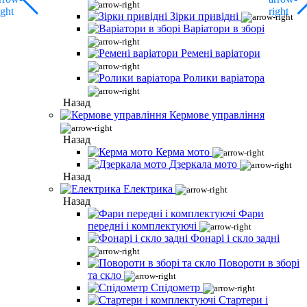
Зірки привідні
Варіатори в зборі
Ремені варіатори
Ролики варіатора
Назад
Кермове управління
Назад
Керма мото
Дзеркала мото
Назад
Електрика
Назад
Фари
передні і комплектуючі
Фонарі і скло задні
Повороти в зборі
та скло
Спідометр
Стартери і