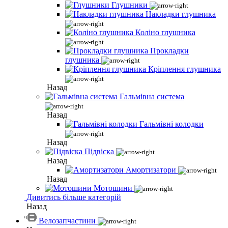
Глушники
Накладки глушника
Коліно глушника
Прокладки
глушника
Кріплення глушника
Назад
Гальмівна система
Назад
Гальмівні колодки
Назад
Підвіска
Назад
Амортизатори
Назад
Мотошини
Дивитись більше категорій
Назад
Велозапчастини