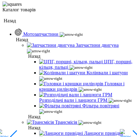
Каталог товарів
Назад
Мотозапчастини
Назад
Запчастини двигуна
Назад
ЦПГ, поршні,
кільця, пальці
Колінвали і шатуни
Головки і
кришки циліндрів
Розподільчі вали і ланцюги ГРМ
Фільтра повітряні
Назад
Трансмісія
Назад
Ланцюги привідні