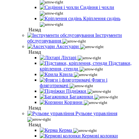
Сидіння і чохли
Кріплення сидінь
Назад
Інструменти
обслуговування
Аксесуари
Назад
Ліхтарі
Підставки,
кріплення, стенди
Крила
Фляги і
фляготримачі
Підніжки
Багажники
Корзини
Назад
Рульове управління
Назад
Керма
Кермові колонки