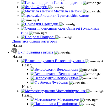
Гальмівні рідини
Фарби
Мастила і змазки
Трансмісійні оливи
Присадки
Омивачі і очисники
скла
Поліролі
Дивитись більше категорій
Назад
Екіпірування і захист
Назад
Велоекіпірування
Назад
Велошоломи
Велоперчатки
Велоокуляри
Футболки
Назад
Мотоекіпірування
Назад
Мотошоломи
Наколінники