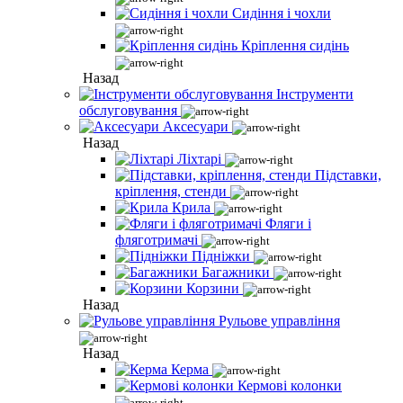
Сидіння і чохли
Кріплення сидінь
Назад
Інструменти
обслуговування
Аксесуари
Назад
Ліхтарі
Підставки,
кріплення, стенди
Крила
Фляги і
фляготримачі
Підніжки
Багажники
Корзини
Назад
Рульове управління
Назад
Керма
Кермові колонки