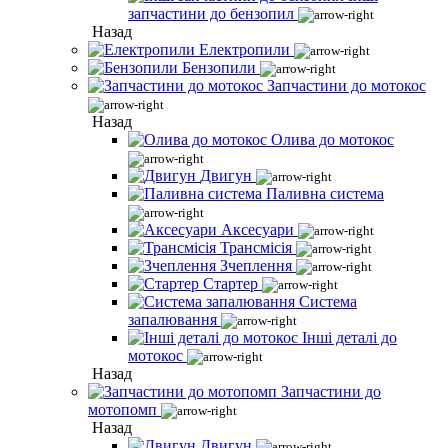
запчастини до бензопил
Назад
Електропили
Бензопили
Запчастини до мотокос
Назад
Олива до мотокос
Двигун
Паливна система
Аксесуари
Трансмісія
Зчеплення
Стартер
Система
запалювання
Інші деталі до
мотокос
Назад
Запчастини до
мотопомп
Назад
Двигун