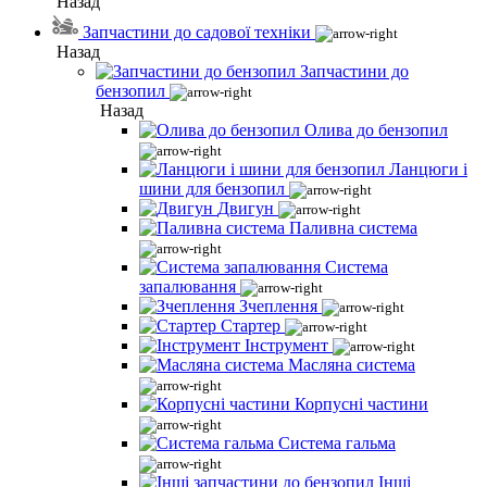
Назад
Запчастини до садової техніки
Назад
Запчастини до
бензопил
Назад
Олива до бензопил
Ланцюги і
шини для бензопил
Двигун
Паливна система
Система
запалювання
Зчеплення
Стартер
Інструмент
Масляна система
Корпусні частини
Система гальма
Інші