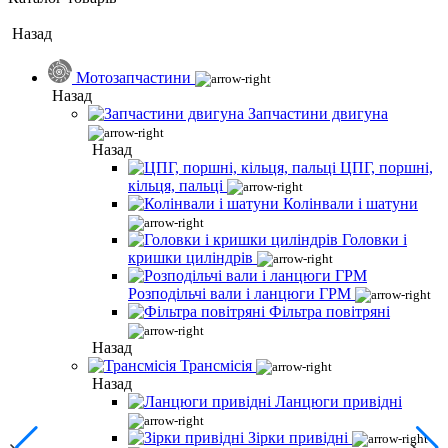
Назад
Мотозапчастини
Назад
Запчастини двигуна
Назад
ЦПГ, поршні,
кільця, пальці
Колінвали і шатуни
Головки і
кришки циліндрів
Розподільчі вали і ланцюги ГРМ
Фільтра повітряні
Назад
Трансмісія
Назад
Ланцюги привідні
Зірки привідні