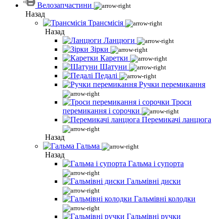
Велозапчастини
Назад
Трансмісія
Назад
Ланцюги
Зірки
Каретки
Шатуни
Педалі
Ручки перемикання
Троси
перемикання і сорочки
Перемикачі ланцюга
Назад
Гальма
Назад
Гальма і супорта
Гальмівні диски
Гальмівні колодки
Гальмівні ручки