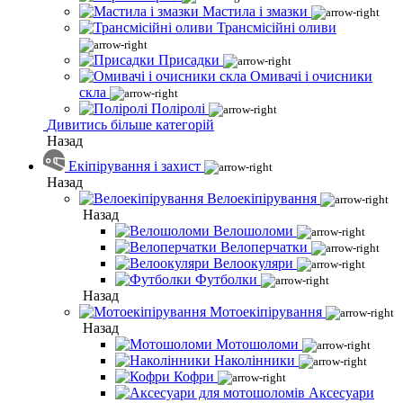
Мастила і змазки
Трансмісійні оливи
Присадки
Омивачі і очисники
скла
Поліролі
Дивитись більше категорій
Назад
Екіпірування і захист
Назад
Велоекіпірування
Назад
Велошоломи
Велоперчатки
Велоокуляри
Футболки
Назад
Мотоекіпірування
Назад
Мотошоломи
Наколінники
Кофри
Аксесуари