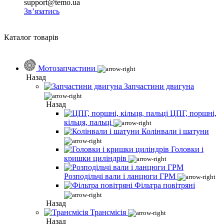
support@temo.ua
Зв’язатись
Каталог товарів
Мотозапчастини
Назад
Запчастини двигуна
Назад
ЦПГ, поршні,
кільця, пальці
Колінвали і шатуни
Головки і
кришки циліндрів
Розподільчі вали і ланцюги ГРМ
Фільтра повітряні
Назад
Трансмісія
Назад