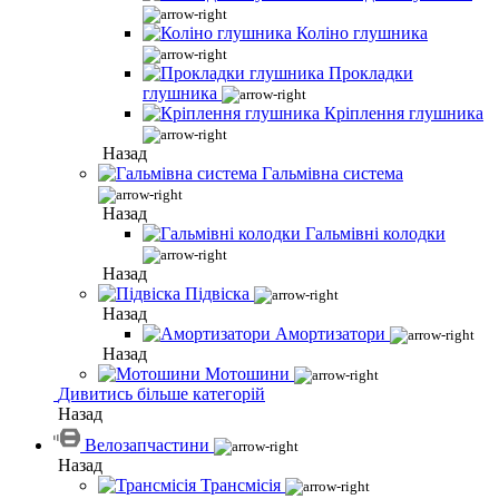
Коліно глушника
Прокладки
глушника
Кріплення глушника
Назад
Гальмівна система
Назад
Гальмівні колодки
Назад
Підвіска
Назад
Амортизатори
Назад
Мотошини
Дивитись більше категорій
Назад
Велозапчастини
Назад
Трансмісія