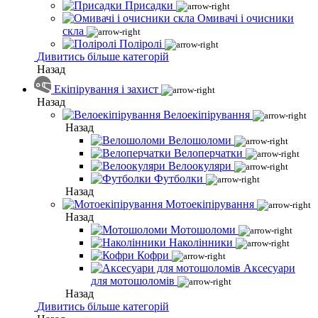
Присадки
Омивачі і очисники
скла
Поліролі
Дивитись більше категорій
Назад
Екіпірування і захист
Назад
Велоекіпірування
Назад
Велошоломи
Велоперчатки
Велоокуляри
Футболки
Назад
Мотоекіпірування
Назад
Мотошоломи
Наколінники
Кофри
Аксесуари
для мотошоломів
Назад
Дивитись більше категорій