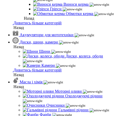
Виноси керма
Гріпси
Обмотки керма
Назад
Дивитись більше категорій
Назад
Акумулятори для мототехніки
Диски, шини, камери
Назад
Шини
Диски, колеса, ободи
Камери
Дивитись більше категорій
Назад
Масла і хімія
Назад
Моторні оливи
Охолоджуючі рідини
Очисники
Гальмівні рідини
Фарби