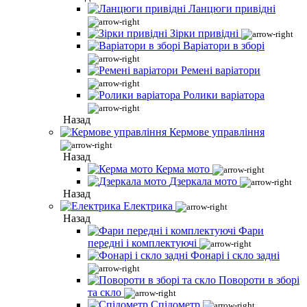
Ланцюги привідні
Зірки привідні
Варіатори в зборі
Ремені варіатори
Ролики варіатора
Назад
Кермове управління
Назад
Керма мото
Дзеркала мото
Назад
Електрика
Назад
Фари
передні і комплектуючі
Фонарі і скло задні
Повороти в зборі
та скло
Спідометр