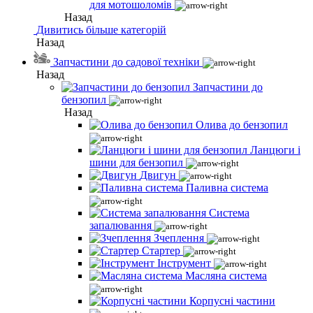
для мотошоломів
Назад
Дивитись більше категорій
Назад
Запчастини до садової техніки
Назад
Запчастини до
бензопил
Назад
Олива до бензопил
Ланцюги і
шини для бензопил
Двигун
Паливна система
Система
запалювання
Зчеплення
Стартер
Інструмент
Масляна система
Корпусні частини