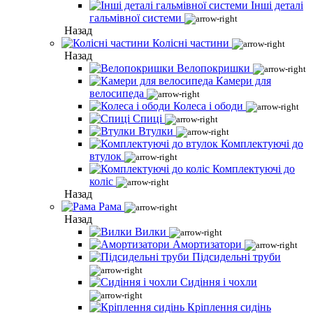
Інші деталі
гальмівної системи
Назад
Колісні частини
Назад
Велопокришки
Камери для
велосипеда
Колеса і ободи
Спиці
Втулки
Комплектуючі до
втулок
Комплектуючі до
коліс
Назад
Рама
Назад
Вилки
Амортизатори
Підсидельні труби
Сидіння і чохли
Кріплення сидінь