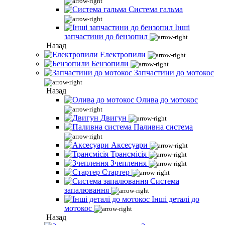
Система гальма
Інші
запчастини до бензопил
Назад
Електропили
Бензопили
Запчастини до мотокос
Назад
Олива до мотокос
Двигун
Паливна система
Аксесуари
Трансмісія
Зчеплення
Стартер
Система
запалювання
Інші деталі до
мотокос
Назад