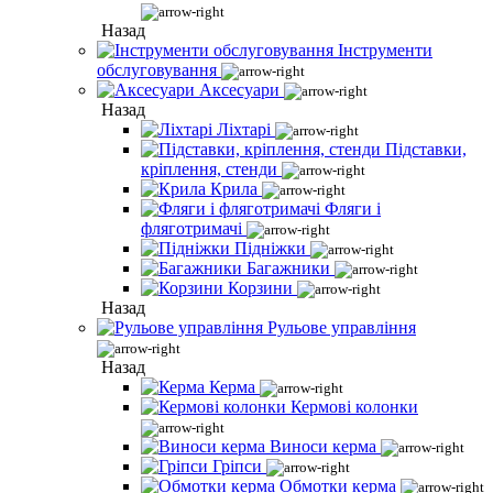
Назад
Інструменти
обслуговування
Аксесуари
Назад
Ліхтарі
Підставки,
кріплення, стенди
Крила
Фляги і
фляготримачі
Підніжки
Багажники
Корзини
Назад
Рульове управління
Назад
Керма
Кермові колонки
Виноси керма
Гріпси
Обмотки керма