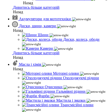
Назад
Дивитись більше категорій
Назад
Акумулятори для мототехніки
Диски, шини, камери
Назад
Шини
Диски, колеса, ободи
Камери
Дивитись більше категорій
Назад
Масла і хімія
Назад
Моторні оливи
Охолоджуючі рідини
Очисники
Гальмівні рідини
Фарби
Мастила і змазки
Трансмісійні оливи