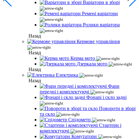
Варіатори в зборі
Ремені варіатори
Ролики варіатора
Назад
Кермове управління
Назад
Керма мото
Дзеркала мото
Назад
Електрика
Назад
Фари
передні і комплектуючі
Фонарі і скло задні
Повороти в зборі
та скло
Спідометр
Стартери і
комплектуючі
Комутатори