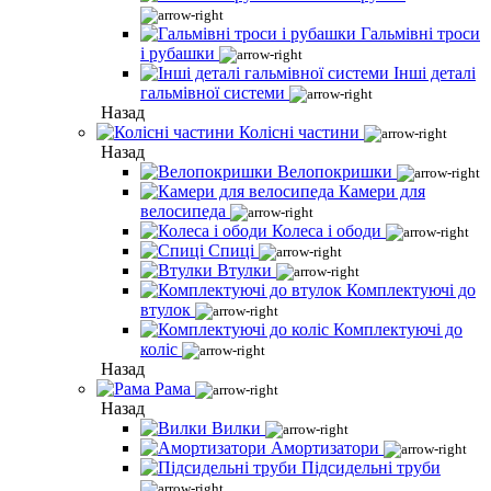
Гальмівні троси
і рубашки
Інші деталі
гальмівної системи
Назад
Колісні частини
Назад
Велопокришки
Камери для
велосипеда
Колеса і ободи
Спиці
Втулки
Комплектуючі до
втулок
Комплектуючі до
коліс
Назад
Рама
Назад
Вилки
Амортизатори
Підсидельні труби