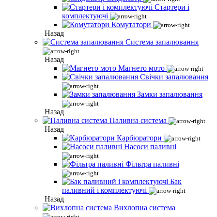
Стартери і
комплектуючі
Комутатори
Назад
Система запалювання
Назад
Магнето мото
Свічки запалювання
Замки запалювання
Назад
Паливна система
Назад
Карбюратори
Насоси паливні
Фільтра паливні
Бак
паливний і комплектуючі
Назад
Вихлопна система