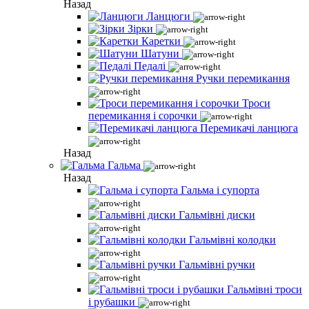
Назад
Ланцюги
Зірки
Каретки
Шатуни
Педалі
Ручки перемикання
Троси
перемикання і сорочки
Перемикачі ланцюга
Назад
Гальма
Назад
Гальма і супорта
Гальмівні диски
Гальмівні колодки
Гальмівні ручки
Гальмівні троси
і рубашки