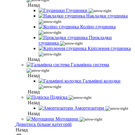
Назад
Глушники
Накладки глушника
Коліно глушника
Прокладки
глушника
Кріплення глушника
Назад
Гальмівна система
Назад
Гальмівні колодки
Назад
Підвіска
Назад
Амортизатори
Назад
Мотошини
Дивитись більше категорій
Назад