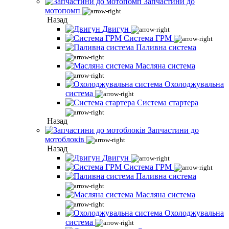
Запчастини до
мотопомп
Назад
Двигун
Система ГРМ
Паливна система
Масляна система
Охолоджувальна
система
Система стартера
Назад
Запчастини до
мотоблоків
Назад
Двигун
Система ГРМ
Паливна система
Масляна система
Охолоджувальна
система