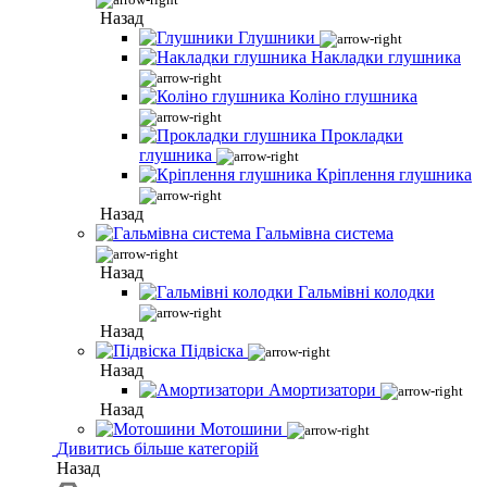
Назад
Глушники
Накладки глушника
Коліно глушника
Прокладки
глушника
Кріплення глушника
Назад
Гальмівна система
Назад
Гальмівні колодки
Назад
Підвіска
Назад
Амортизатори
Назад
Мотошини
Дивитись більше категорій
Назад