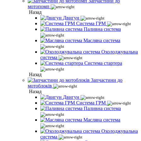
Запчастини до
мотопомп
Назад
Двигун
Система ГРМ
Паливна система
Масляна система
Охолоджувальна
система
Система стартера
Назад
Запчастини до
мотоблоків
Назад
Двигун
Система ГРМ
Паливна система
Масляна система
Охолоджувальна
система