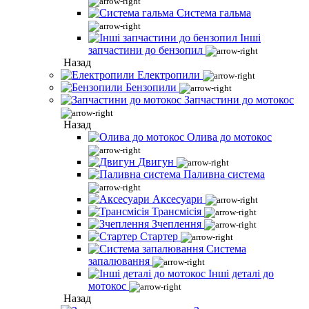
Система гальма
Інші
запчастини до бензопил
Назад
Електропили
Бензопили
Запчастини до мотокос
Назад
Олива до мотокос
Двигун
Паливна система
Аксесуари
Трансмісія
Зчеплення
Стартер
Система
запалювання
Інші деталі до
мотокос
Назад