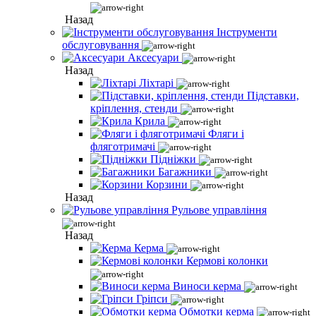
Назад
Інструменти
обслуговування
Аксесуари
Назад
Ліхтарі
Підставки,
кріплення, стенди
Крила
Фляги і
фляготримачі
Підніжки
Багажники
Корзини
Назад
Рульове управління
Назад
Керма
Кермові колонки
Виноси керма
Гріпси
Обмотки керма