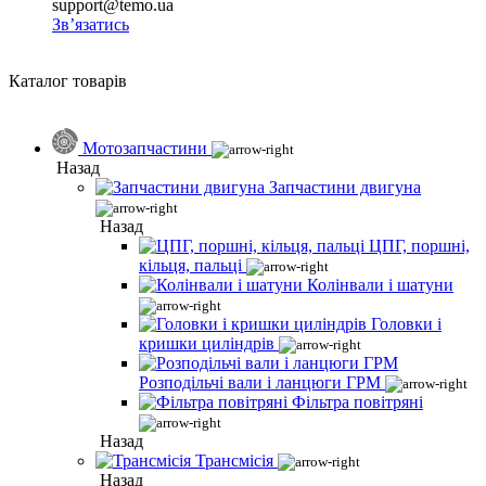
support@temo.ua
Зв’язатись
Каталог товарів
Мотозапчастини
Назад
Запчастини двигуна
Назад
ЦПГ, поршні,
кільця, пальці
Колінвали і шатуни
Головки і
кришки циліндрів
Розподільчі вали і ланцюги ГРМ
Фільтра повітряні
Назад
Трансмісія
Назад