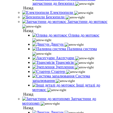
запчастини до бензопил
Назад
Електропили
Бензопили
Запчастини до мотокос
Назад
Олива до мотокос
Двигун
Паливна система
Аксесуари
Трансмісія
Зчеплення
Стартер
Система
запалювання
Інші деталі до
мотокос
Назад
Запчастини до
мотопомп
Назад
Двигун