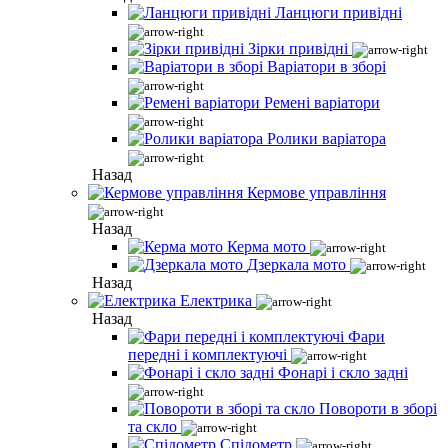
Ланцюги привідні
Зірки привідні
Варіатори в зборі
Ремені варіатори
Ролики варіатора
Назад
Кермове управління
Назад
Керма мото
Дзеркала мото
Назад
Електрика
Назад
Фари
передні і комплектуючі
Фонарі і скло задні
Повороти в зборі
та скло
Спідометр