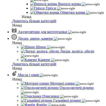
Виноси керма
Гріпси
Обмотки керма
Назад
Дивитись більше категорій
Назад
Акумулятори для мототехніки
Диски, шини, камери
Назад
Шини
Диски, колеса, ободи
Камери
Дивитись більше категорій
Назад
Масла і хімія
Назад
Моторні оливи
Охолоджуючі рідини
Очисники
Гальмівні рідини
Фарби