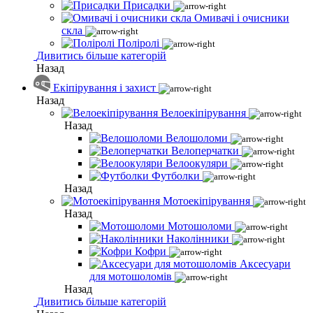
Присадки
Омивачі і очисники
скла
Поліролі
Дивитись більше категорій
Назад
Екіпірування і захист
Назад
Велоекіпірування
Назад
Велошоломи
Велоперчатки
Велоокуляри
Футболки
Назад
Мотоекіпірування
Назад
Мотошоломи
Наколінники
Кофри
Аксесуари
для мотошоломів
Назад
Дивитись більше категорій