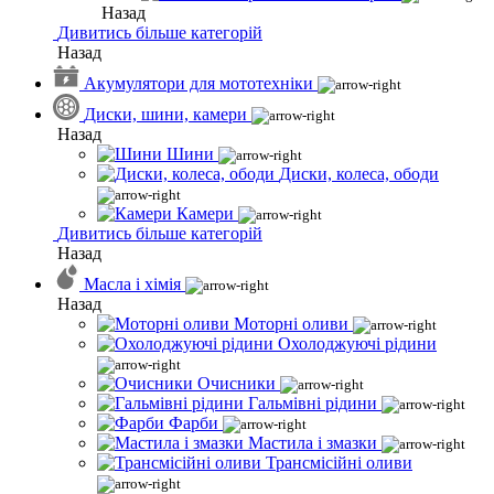
Назад
Дивитись більше категорій
Назад
Акумулятори для мототехніки
Диски, шини, камери
Назад
Шини
Диски, колеса, ободи
Камери
Дивитись більше категорій
Назад
Масла і хімія
Назад
Моторні оливи
Охолоджуючі рідини
Очисники
Гальмівні рідини
Фарби
Мастила і змазки
Трансмісійні оливи