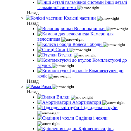
Інші деталі
гальмівної системи
Назад
Колісні частини
Назад
Велопокришки
Камери для
велосипеда
Колеса і ободи
Спиці
Втулки
Комплектуючі до
втулок
Комплектуючі до
коліс
Назад
Рама
Назад
Вилки
Амортизатори
Підсидельні труби
Сидіння і чохли
Кріплення сидінь