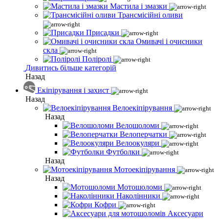
Мастила і змазки
Трансмісійні оливи
Присадки
Омивачі і очисники
скла
Поліролі
Дивитись більше категорій
Назад
Екіпірування і захист
Назад
Велоекіпірування
Назад
Велошоломи
Велоперчатки
Велоокуляри
Футболки
Назад
Мотоекіпірування
Назад
Мотошоломи
Наколінники
Кофри
Аксесуари