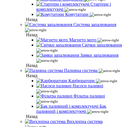
Стартери і
комплектуючі
Комутатори
Назад
Система запалювання
Назад
Магнето мото
Свічки запалювання
Замки запалювання
Назад
Паливна система
Назад
Карбюратори
Насоси паливні
Фільтра паливні
Бак
паливний і комплектуючі
Назад
Вихлопна система