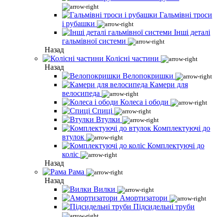
Гальмівні троси
і рубашки
Інші деталі
гальмівної системи
Назад
Колісні частини
Назад
Велопокришки
Камери для
велосипеда
Колеса і ободи
Спиці
Втулки
Комплектуючі до
втулок
Комплектуючі до
коліс
Назад
Рама
Назад
Вилки
Амортизатори
Підсидельні труби