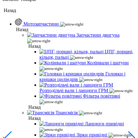
Назад
Мотозапчастини
Назад
Запчастини двигуна
Назад
ЦПГ, поршні,
кільця, пальці
Колінвали і шатуни
Головки і
кришки циліндрів
Розподільчі вали і ланцюги ГРМ
Фільтра повітряні
Назад
Трансмісія
Назад
Ланцюги привідні
Зірки привідні