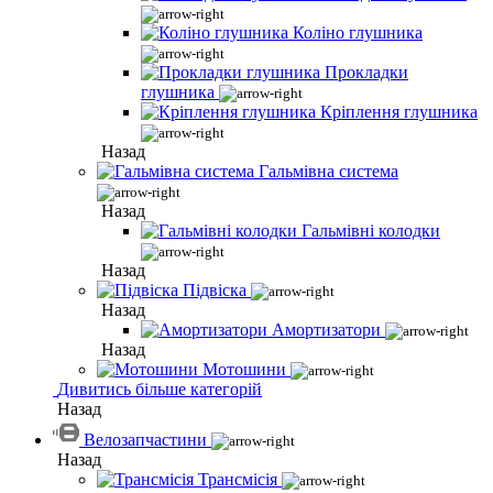
Коліно глушника
Прокладки
глушника
Кріплення глушника
Назад
Гальмівна система
Назад
Гальмівні колодки
Назад
Підвіска
Назад
Амортизатори
Назад
Мотошини
Дивитись більше категорій
Назад
Велозапчастини
Назад
Трансмісія