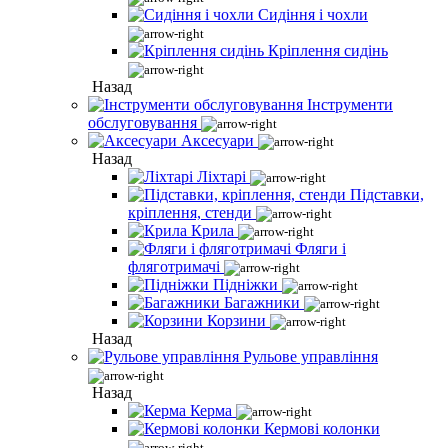
Сидіння і чохли
Кріплення сидінь
Назад
Інструменти
обслуговування
Аксесуари
Назад
Ліхтарі
Підставки,
кріплення, стенди
Крила
Фляги і
фляготримачі
Підніжки
Багажники
Корзини
Назад
Рульове управління
Назад
Керма
Кермові колонки