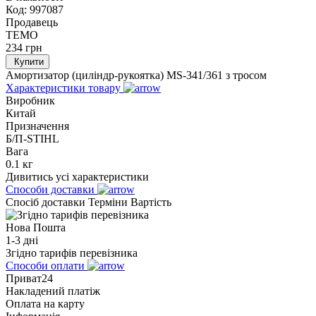
Код:
997087
Продавець
TEMO
234
грн
Купити
Амортизатор (циліндр-рукоятка) MS-341/361 з тросом
Характеристики товару
Виробник
Китай
Призначення
Б/П-STIHL
Вага
0.1 кг
Дивитись усі характеристики
Способи доставки
Спосіб доставки
Терміни
Вартість
Нова Пошта
1-3 дні
Згідно тарифів перевізника
Способи оплати
Приват24
Накладений платіж
Оплата на карту