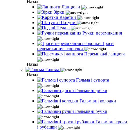
Назад
Ланцюги
Зірки
Каретки
Шатуни
Педалі
Ручки перемикання
Троси
перемикання і сорочки
Перемикачі ланцюга
Назад
Гальма
Назад
Гальма і супорта
Гальмівні диски
Гальмівні колодки
Гальмівні ручки
Гальмівні троси
і рубашки