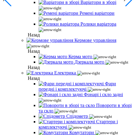
Варіатори в зборі
Ремені варіатори
Ролики варіатора
Назад
Кермове управління
Назад
Керма мото
Дзеркала мото
Назад
Електрика
Назад
Фари
передні і комплектуючі
Фонарі і скло задні
Повороти в зборі
та скло
Спідометр
Стартери і
комплектуючі
Комутатори