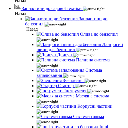
Назад
Запчастини до садової техніки
Назад
Запчастини до
бензопил
Назад
Олива до бензопил
Ланцюги і
шини для бензопил
Двигун
Паливна система
Система
запалювання
Зчеплення
Стартер
Інструмент
Масляна система
Корпусні частини
Система гальма
Інші