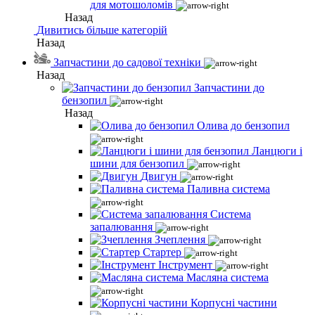
для мотошоломів
Назад
Дивитись більше категорій
Назад
Запчастини до садової техніки
Назад
Запчастини до
бензопил
Назад
Олива до бензопил
Ланцюги і
шини для бензопил
Двигун
Паливна система
Система
запалювання
Зчеплення
Стартер
Інструмент
Масляна система
Корпусні частини