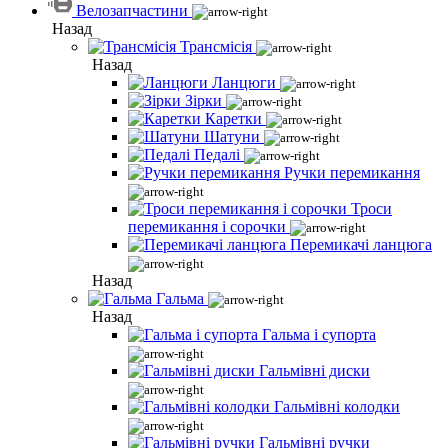
Велозапчастини
Назад
Трансмісія
Назад
Ланцюги
Зірки
Каретки
Шатуни
Педалі
Ручки перемикання
Троси
перемикання і сорочки
Перемикачі ланцюга
Назад
Гальма
Назад
Гальма і супорта
Гальмівні диски
Гальмівні колодки
Гальмівні ручки