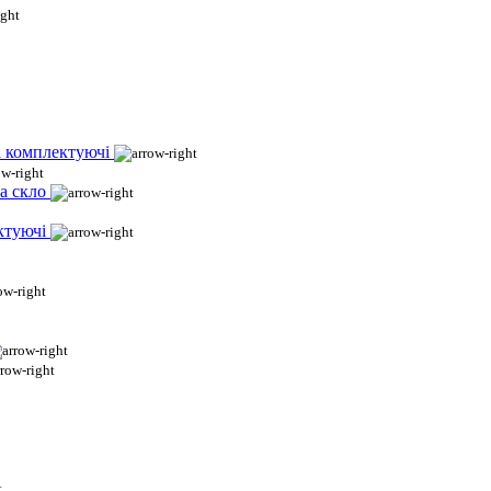
і комплектуючі
а скло
ктуючі