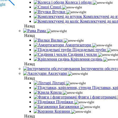
Колеса і ободи
Спиці
Втулки
Комплектуючі до в
Комплектуючі до кол
Назад
Рама
Назад
Вилки
Амортизатори
Підсидельні труби
Сидіння і чохли
Кріплення сидінь
Назад
Інструменти обслуг
Аксесуари
Назад
Ліхтарі
Підставки, кр
Крила
Фляги і фляготримачі
Підніжки
Багажники
Корзини
Назад