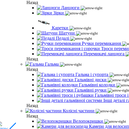
Назад
Ланцюги
Зірки
Каретки
Шатуни
Педалі
Ручки перемикання
Троси переми
Перемикачі ланцюга
Назад
Гальма
Назад
Гальма і супорта
Гальмівні диски
Гальмівні колодки
Гальмівні ручки
Гальмівні троси 
Інші деталі 
Назад
Колісні частини
Назад
Велопокришки
Камери для велосип