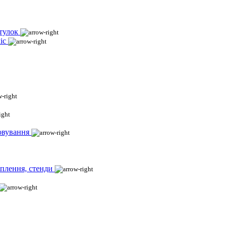
тулок
іс
овування
іплення, стенди