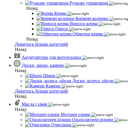
Рульове управління
Назад
Керма
Кермові колонки
Виноси керма
Гріпси
Обмотки керма
Назад
Дивитись більше категорій
Назад
Акумулятори для мототехніки
Диски, шини, камери
Назад
Шини
Диски, колеса, ободи
Камери
Дивитись більше категорій
Назад
Масла і хімія
Назад
Моторні оливи
Охолоджуючі рідини
Очисники