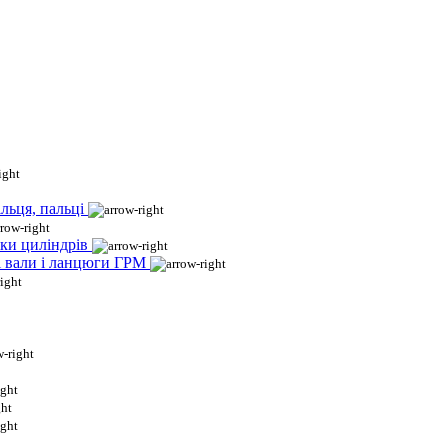
льця, пальці
ки циліндрів
і вали і ланцюги ГРМ