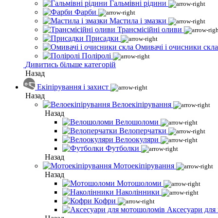
Гальмівні рідини
Фарби
Мастила і змазки
Трансмісійні оливи
Присадки
Омивачі і очисники скла
Поліролі
Дивитись більше категорій
Назад
Екіпірування і захист
Назад
Велоекіпірування
Назад
Велошоломи
Велоперчатки
Велоокуляри
Футболки
Назад
Мотоекіпірування
Назад
Мотошоломи
Наколінники
Кофри
Аксесуари для