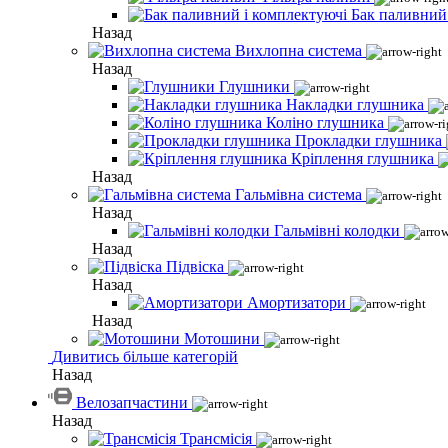
Бак паливний
Назад
Вихлопна система
Назад
Глушники
Накладки глушника
Коліно глушника
Прокладки глушника
Кріплення глушника
Назад
Гальмівна система
Назад
Гальмівні колодки
Назад
Підвіска
Назад
Амортизатори
Назад
Мотошини
Дивитись більше категорій
Назад
Велозапчастини
Назад
Трансмісія