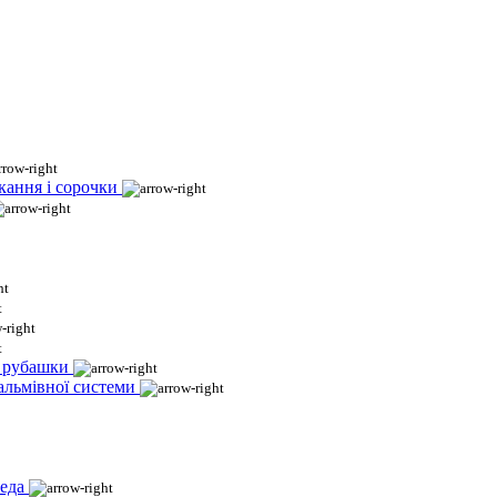
кання і сорочки
і рубашки
гальмівної системи
еда