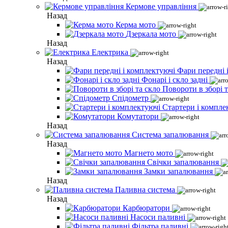
Кермове управління
Назад
Керма мото
Дзеркала мото
Назад
Електрика
Назад
Фари передні 
Фонарі і скло задні
Повороти в зборі т
Спідометр
Стартери і компле
Комутатори
Назад
Система запалювання
Назад
Магнето мото
Свічки запалювання
Замки запалювання
Назад
Паливна система
Назад
Карбюратори
Насоси паливні
Фільтра паливні