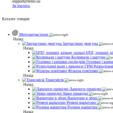
support@temo.ua
Зв’язатись
Каталог товарів
Мотозапчастини
Назад
Запчастини двигуна
Назад
ЦПГ, поршні, кі
Колінвали і шатуни
Головки і криш
Розподільч
Фільтра повітряні
Назад
Трансмісія
Назад
Ланцюги привідні
Зірки привідні
Варіатори в зборі
Ремені варіатори
Ролики варіатора
Назад