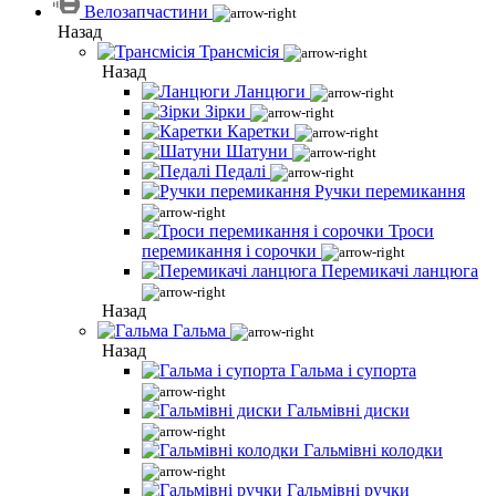
Велозапчастини
Назад
Трансмісія
Назад
Ланцюги
Зірки
Каретки
Шатуни
Педалі
Ручки перемикання
Троси
перемикання і сорочки
Перемикачі ланцюга
Назад
Гальма
Назад
Гальма і супорта
Гальмівні диски
Гальмівні колодки
Гальмівні ручки