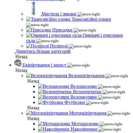
Мастила і змазки
Трансмісійні оливи
Присадки
Омивачі і очисники
скла
Поліролі
Дивитись більше категорій
Назад
Екіпірування і захист
Назад
Велоекіпірування
Назад
Велошоломи
Велоперчатки
Велоокуляри
Футболки
Назад
Мотоекіпірування
Назад
Мотошоломи
Наколінники