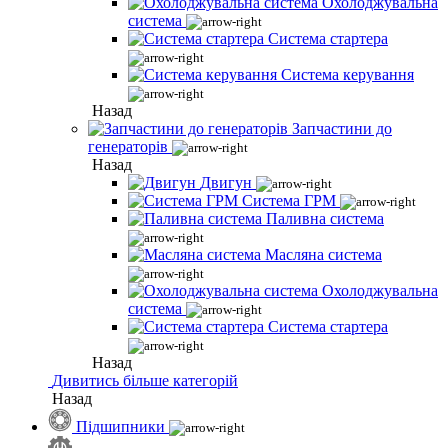
Охолоджувальна
система
Система стартера
Система керування
Назад
Запчастини до
генераторів
Назад
Двигун
Система ГРМ
Паливна система
Масляна система
Охолоджувальна
система
Система стартера
Назад
Дивитись більше категорій
Назад
Підшипники