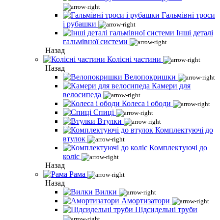
Гальмівні троси
і рубашки
Інші деталі
гальмівної системи
Назад
Колісні частини
Назад
Велопокришки
Камери для
велосипеда
Колеса і ободи
Спиці
Втулки
Комплектуючі до
втулок
Комплектуючі до
коліс
Назад
Рама
Назад
Вилки
Амортизатори
Підсидельні труби