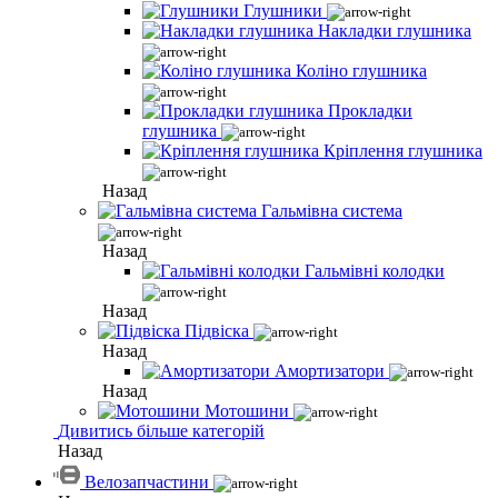
Глушники
Накладки глушника
Коліно глушника
Прокладки
глушника
Кріплення глушника
Назад
Гальмівна система
Назад
Гальмівні колодки
Назад
Підвіска
Назад
Амортизатори
Назад
Мотошини
Дивитись більше категорій
Назад
Велозапчастини