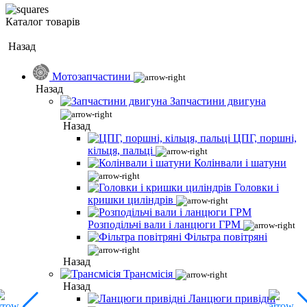
Каталог товарів
Назад
Мотозапчастини
Назад
Запчастини двигуна
Назад
ЦПГ, поршні,
кільця, пальці
Колінвали і шатуни
Головки і
кришки циліндрів
Розподільчі вали і ланцюги ГРМ
Фільтра повітряні
Назад
Трансмісія
Назад
Ланцюги привідні