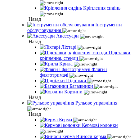
Кріплення сидінь
Назад
Інструменти
обслуговування
Аксесуари
Назад
Ліхтарі
Підставки,
кріплення, стенди
Крила
Фляги і
фляготримачі
Підніжки
Багажники
Корзини
Назад
Рульове управління
Назад
Керма
Кермові колонки
Виноси керма