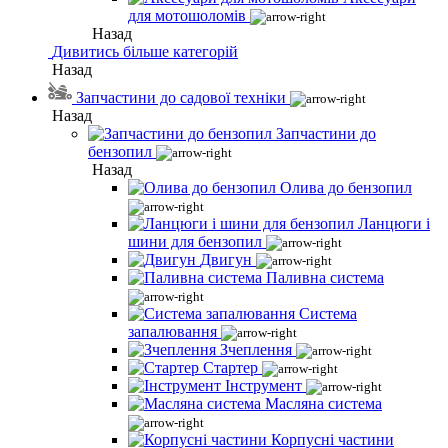
для мотошоломів
Назад
Дивитись більше категорій
Назад
Запчастини до садової техніки
Назад
Запчастини до
бензопил
Назад
Олива до бензопил
Ланцюги і
шини для бензопил
Двигун
Паливна система
Система
запалювання
Зчеплення
Стартер
Інструмент
Масляна система
Корпусні частини