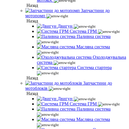
мотокос
Назад
Запчастини до
мотопомп
Назад
Двигун
Система ГРМ
Паливна система
Масляна система
Охолоджувальна
система
Система стартера
Назад
Запчастини до
мотоблоків
Назад
Двигун
Система ГРМ
Паливна система
Масляна система