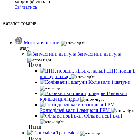
support@temo.ua
Зв’язатись
Каталог товарів
Мотозапчастини
Назад
Запчастини двигуна
Назад
ЦПГ, поршні,
кільця, пальці
Колінвали і шатуни
Головки і
кришки циліндрів
Розподільчі вали і ланцюги ГРМ
Фільтра повітряні
Назад
Трансмісія
Назад