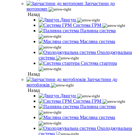
Запчастини до
мотопомп
Назад
Двигун
Система ГРМ
Паливна система
Масляна система
Охолоджувальна
система
Система стартера
Назад
Запчастини до
мотоблоків
Назад
Двигун
Система ГРМ
Паливна система
Масляна система
Охолоджувальна
система