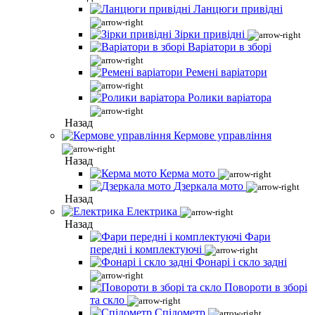
Ланцюги привідні
Зірки привідні
Варіатори в зборі
Ремені варіатори
Ролики варіатора
Назад
Кермове управління
Назад
Керма мото
Дзеркала мото
Назад
Електрика
Назад
Фари
передні і комплектуючі
Фонарі і скло задні
Повороти в зборі
та скло
Спідометр