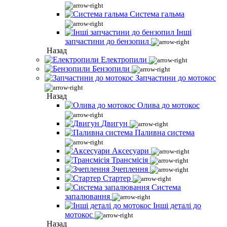
Система гальма
Інші
запчастини до бензопил
Назад
Електропили
Бензопили
Запчастини до мотокос
Назад
Олива до мотокос
Двигун
Паливна система
Аксесуари
Трансмісія
Зчеплення
Стартер
Система
запалювання
Інші деталі до
мотокос
Назад