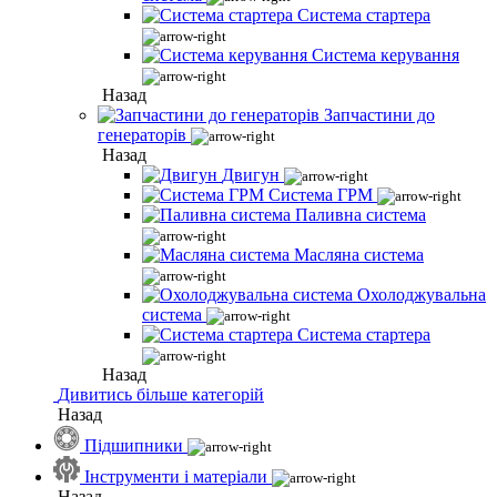
Система стартера
Система керування
Назад
Запчастини до
генераторів
Назад
Двигун
Система ГРМ
Паливна система
Масляна система
Охолоджувальна
система
Система стартера
Назад
Дивитись більше категорій
Назад
Підшипники
Інструменти і матеріали
Назад