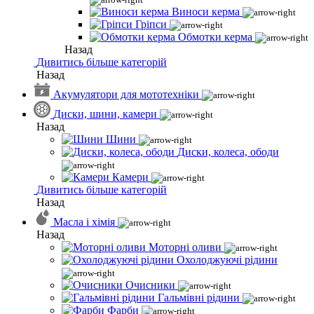
Виноси керма
Гріпси
Обмотки керма
Назад
Дивитись більше категорій
Назад
Акумулятори для мототехніки
Диски, шини, камери
Назад
Шини
Диски, колеса, ободи
Камери
Дивитись більше категорій
Назад
Масла і хімія
Назад
Моторні оливи
Охолоджуючі рідини
Очисники
Гальмівні рідини
Фарби