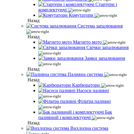
Стартери і
комплектуючі
Комутатори
Назад
Система запалювання
Назад
Магнето мото
Свічки запалювання
Замки запалювання
Назад
Паливна система
Назад
Карбюратори
Насоси паливні
Фільтра паливні
Бак
паливний і комплектуючі
Назад
Вихлопна система