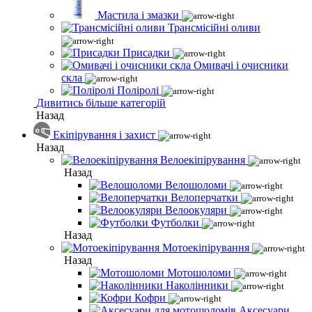
Мастила і змазки
Трансмісійні оливи
Присадки
Омивачі і очисники
скла
Поліролі
Дивитись більше категорій
Назад
Екіпірування і захист
Назад
Велоекіпірування
Назад
Велошоломи
Велоперчатки
Велоокуляри
Футболки
Назад
Мотоекіпірування
Назад
Мотошоломи
Наколінники
Кофри
Аксесуари