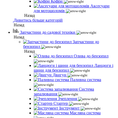
Кофри
Аксесуари
для мотошоломів
Назад
Дивитись більше категорій
Назад
Запчастини до садової техніки
Назад
Запчастини до
бензопил
Назад
Олива до бензопил
Ланцюги і
шини для бензопил
Двигун
Паливна система
Система
запалювання
Зчеплення
Стартер
Інструмент
Масляна система