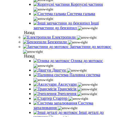
Корпусні частини
Система гальма
Інші
запчастини до бензопил
Назад
Електропили
Бензопили
Запчастини до мотокос
Назад
Олива до мотокос
Двигун
Паливна система
Аксесуари
Трансмісія
Зчеплення
Стартер
Система
запалювання
Інші деталі до