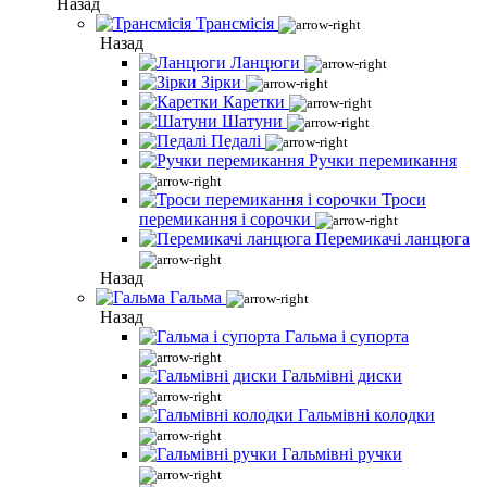
Назад
Трансмісія
Назад
Ланцюги
Зірки
Каретки
Шатуни
Педалі
Ручки перемикання
Троси
перемикання і сорочки
Перемикачі ланцюга
Назад
Гальма
Назад
Гальма і супорта
Гальмівні диски
Гальмівні колодки
Гальмівні ручки