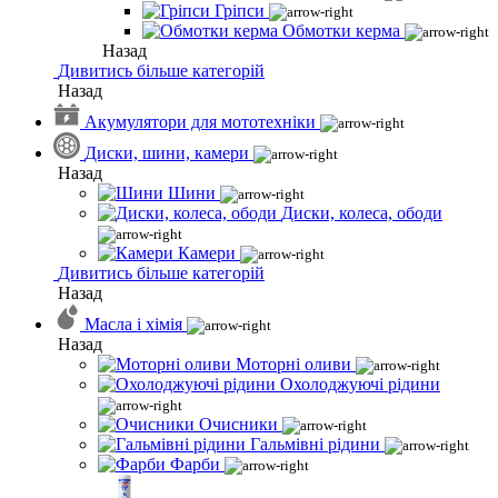
Гріпси
Обмотки керма
Назад
Дивитись більше категорій
Назад
Акумулятори для мототехніки
Диски, шини, камери
Назад
Шини
Диски, колеса, ободи
Камери
Дивитись більше категорій
Назад
Масла і хімія
Назад
Моторні оливи
Охолоджуючі рідини
Очисники
Гальмівні рідини
Фарби