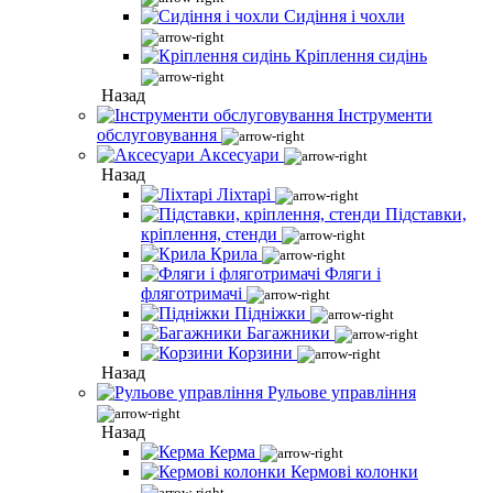
Сидіння і чохли
Кріплення сидінь
Назад
Інструменти
обслуговування
Аксесуари
Назад
Ліхтарі
Підставки,
кріплення, стенди
Крила
Фляги і
фляготримачі
Підніжки
Багажники
Корзини
Назад
Рульове управління
Назад
Керма
Кермові колонки