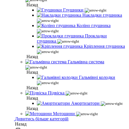
Назад
Глушники
Накладки глушника
Коліно глушника
Прокладки
глушника
Кріплення глушника
Назад
Гальмівна система
Назад
Гальмівні колодки
Назад
Підвіска
Назад
Амортизатори
Назад
Мотошини
Дивитись більше категорій
Назад