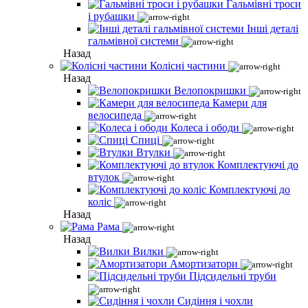
Гальмівні троси
і рубашки
Інші деталі
гальмівної системи
Назад
Колісні частини
Назад
Велопокришки
Камери для
велосипеда
Колеса і ободи
Спиці
Втулки
Комплектуючі до
втулок
Комплектуючі до
коліс
Назад
Рама
Назад
Вилки
Амортизатори
Підсидельні труби
Сидіння і чохли