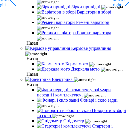
Зірки привідні
Варіатори в зборі
Ремені варіатори
Ролики варіатора
Назад
Кермове управління
Назад
Керма мото
Дзеркала мото
Назад
Електрика
Назад
Фари
передні і комплектуючі
Фонарі і скло задні
Повороти в зборі
та скло
Спідометр
Стартери і