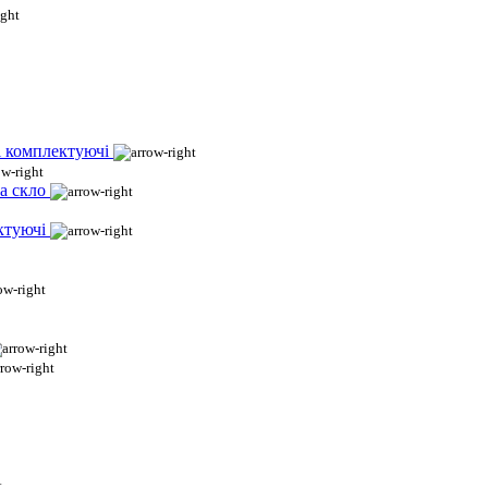
і комплектуючі
а скло
ктуючі