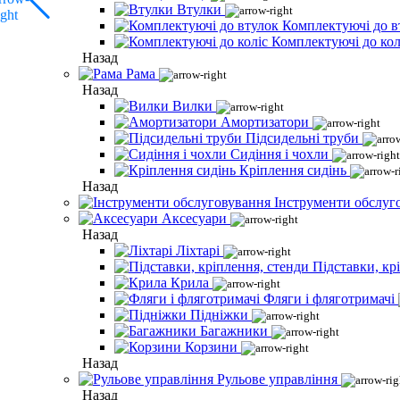
Втулки
Комплектуючі до в
Комплектуючі до кол
Назад
Рама
Назад
Вилки
Амортизатори
Підсидельні труби
Сидіння і чохли
Кріплення сидінь
Назад
Інструменти обслуг
Аксесуари
Назад
Ліхтарі
Підставки, кр
Крила
Фляги і фляготримачі
Підніжки
Багажники
Корзини
Назад
Рульове управління
Назад