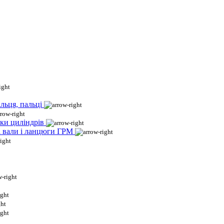
льця, пальці
ки циліндрів
і вали і ланцюги ГРМ