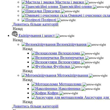
Мастила і змазки
Трансмісійні оливи
Присадки
Омивачі і очисники скла
Поліролі
Дивитись більше категорій
Назад
Екіпірування і захист
Назад
Велоекіпірування
Назад
Велошоломи
Велоперчатки
Велоокуляри
Футболки
Назад
Мотоекіпірування
Назад
Мотошоломи
Наколінники
Кофри
Аксесуари для
Назад
Дивитись більше категорій