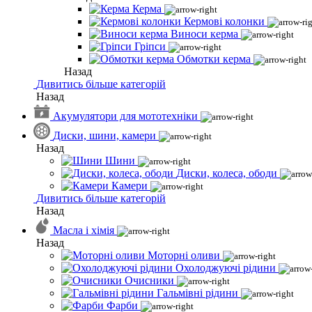
Керма
Кермові колонки
Виноси керма
Гріпси
Обмотки керма
Назад
Дивитись більше категорій
Назад
Акумулятори для мототехніки
Диски, шини, камери
Назад
Шини
Диски, колеса, ободи
Камери
Дивитись більше категорій
Назад
Масла і хімія
Назад
Моторні оливи
Охолоджуючі рідини
Очисники
Гальмівні рідини
Фарби