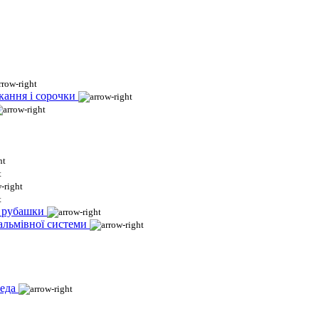
кання і сорочки
і рубашки
гальмівної системи
еда