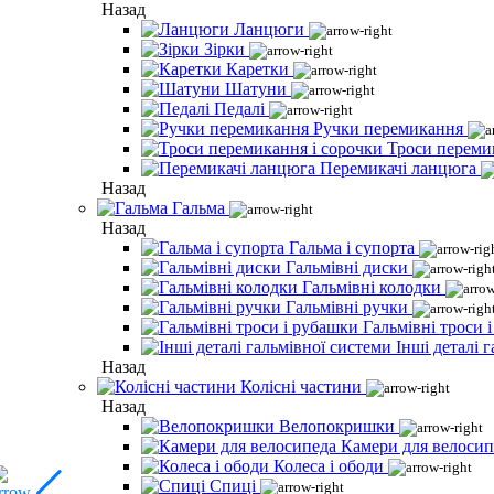
Назад
Ланцюги
Зірки
Каретки
Шатуни
Педалі
Ручки перемикання
Троси переми
Перемикачі ланцюга
Назад
Гальма
Назад
Гальма і супорта
Гальмівні диски
Гальмівні колодки
Гальмівні ручки
Гальмівні троси 
Інші деталі 
Назад
Колісні частини
Назад
Велопокришки
Камери для велосип
Колеса і ободи
Спиці