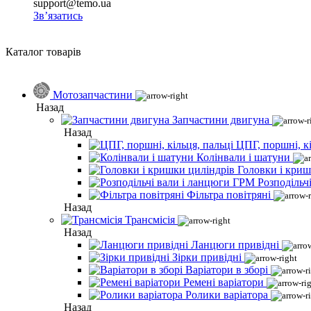
support@temo.ua
Зв’язатись
Каталог товарів
Мотозапчастини
Назад
Запчастини двигуна
Назад
ЦПГ, поршні, кі
Колінвали і шатуни
Головки і криш
Розподільч
Фільтра повітряні
Назад
Трансмісія
Назад
Ланцюги привідні
Зірки привідні
Варіатори в зборі
Ремені варіатори
Ролики варіатора
Назад