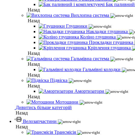
Бак паливний
Назад
Вихлопна система
Назад
Глушники
Накладки глушника
Коліно глушника
Прокладки глушника
Кріплення глушника
Назад
Гальмівна система
Назад
Гальмівні колодки
Назад
Підвіска
Назад
Амортизатори
Назад
Мотошини
Дивитись більше категорій
Назад
Велозапчастини
Назад
Трансмісія