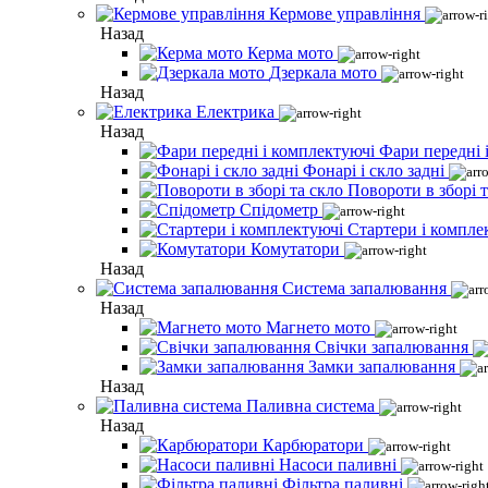
Кермове управління
Назад
Керма мото
Дзеркала мото
Назад
Електрика
Назад
Фари передні 
Фонарі і скло задні
Повороти в зборі т
Спідометр
Стартери і компле
Комутатори
Назад
Система запалювання
Назад
Магнето мото
Свічки запалювання
Замки запалювання
Назад
Паливна система
Назад
Карбюратори
Насоси паливні
Фільтра паливні