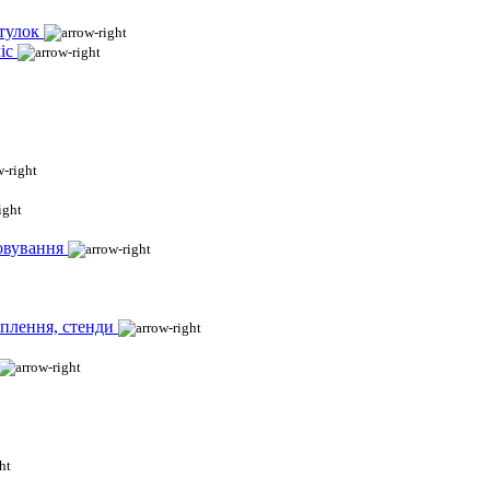
тулок
іс
овування
іплення, стенди