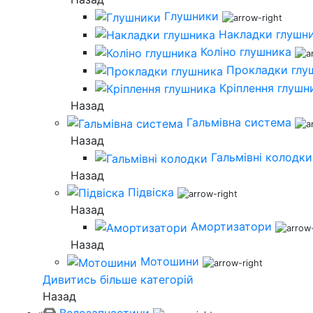
Глушники
Накладки глушн
Коліно глушника
Прокладки глу
Кріплення глушн
Назад
Гальмівна система
Назад
Гальмівні колодки
Назад
Підвіска
Назад
Амортизатори
Назад
Мотошини
Дивитись більше категорій
Назад
Велозапчастини