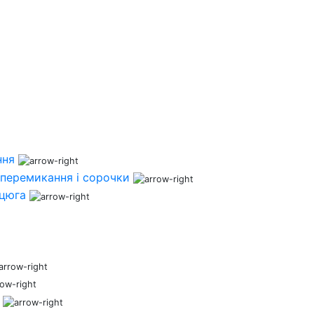
ння
перемикання і сорочки
нцюга