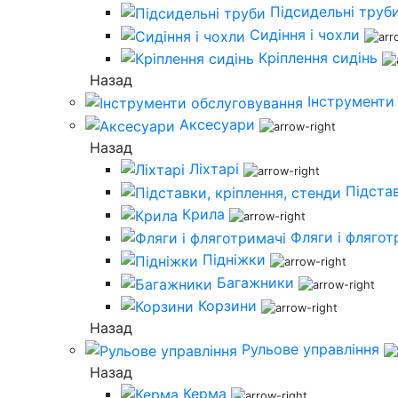
Підсидельні труб
Сидіння і чохли
Кріплення сидінь
Назад
Інструменти
Аксесуари
Назад
Ліхтарі
Підстав
Крила
Фляги і флягот
Підніжки
Багажники
Корзини
Назад
Рульове управління
Назад
Керма