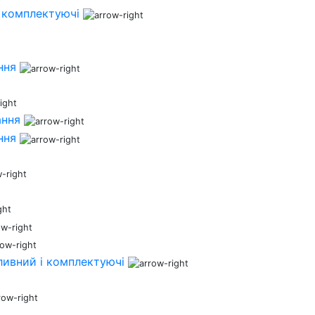
 комплектуючі
ння
ання
ння
ливний і комплектуючі