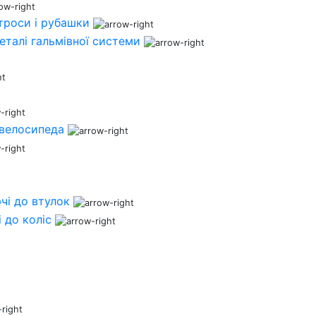
 троси і рубашки
деталі гальмівної системи
 велосипеда
чі до втулок
 до коліс