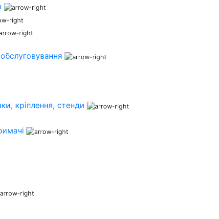
и
 обслуговування
ки, кріплення, стенди
римачі