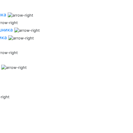
ика
шника
ика