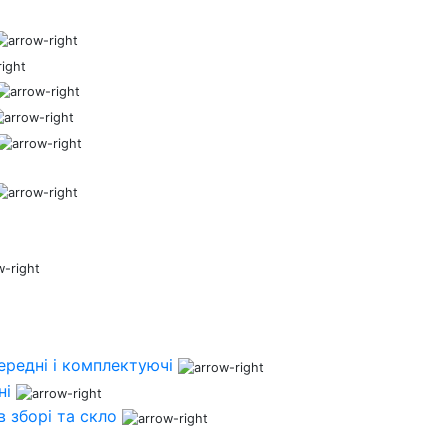
ередні і комплектуючі
ні
 зборі та скло