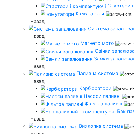
Стартери і
Комутатори
Назад
Система запалюва
Назад
Магнето мото
Свічки запалюв
Замки запалюва
Назад
Паливна система
Назад
Карбюратори
Насоси паливні
Фільтра паливні
Бак па
Назад
Вихлопна система
Назад