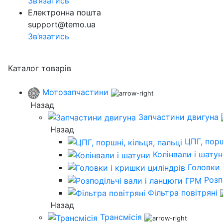
Зв’язатись
Електронна пошта
support@temo.ua
Зв’язатись
Каталог товарів
Мотозапчастини
Назад
Запчастини двигуна
Назад
ЦПГ, порш
Колінвали і шату
Головки 
Розп
Фільтра повітряні
Назад
Трансмісія