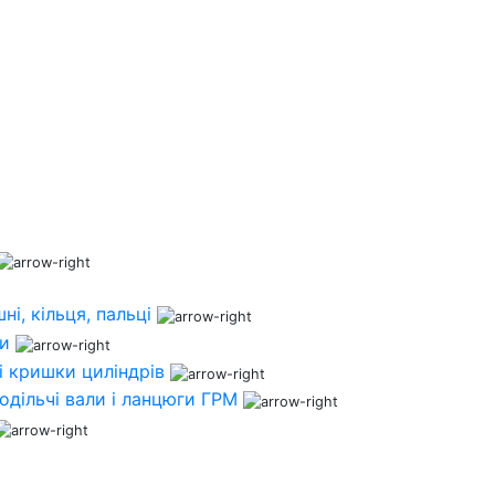
ні, кільця, пальці
ни
і кришки циліндрів
одільчі вали і ланцюги ГРМ