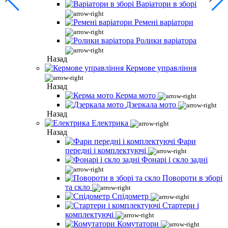
Варіатори в зборі
Ремені варіатори
Ролики варіатора
Назад
Кермове управління
Назад
Керма мото
Дзеркала мото
Назад
Електрика
Назад
Фари
передні і комплектуючі
Фонарі і скло задні
Повороти в зборі
та скло
Спідометр
Стартери і
комплектуючі
Комутатори