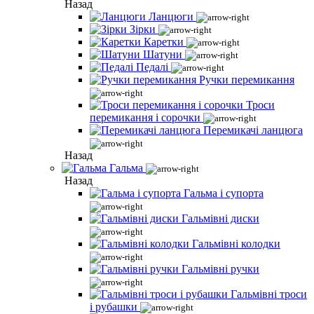
Назад
Ланцюги
Зірки
Каретки
Шатуни
Педалі
Ручки перемикання
Троси
перемикання і сорочки
Перемикачі ланцюга
Назад
Гальма
Назад
Гальма і супорта
Гальмівні диски
Гальмівні колодки
Гальмівні ручки
Гальмівні троси
і рубашки