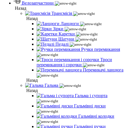
Велозапчастини
Назад
Трансмісія
Назад
Ланцюги
Зірки
Каретки
Шатуни
Педалі
Ручки перемикання
Троси
перемикання і сорочки
Перемикачі ланцюга
Назад
Гальма
Назад
Гальма і супорта
Гальмівні диски
Гальмівні колодки
Гальмівні ручки