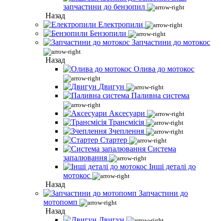
запчастини до бензопил
Назад
Електропили
Бензопили
Запчастини до мотокос
Назад
Олива до мотокос
Двигун
Паливна система
Аксесуари
Трансмісія
Зчеплення
Стартер
Система
запалювання
Інші деталі до
мотокос
Назад
Запчастини до
мотопомп
Назад
Двигун