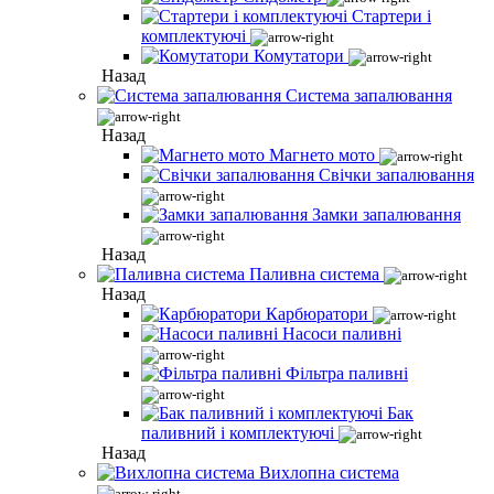
Стартери і
комплектуючі
Комутатори
Назад
Система запалювання
Назад
Магнето мото
Свічки запалювання
Замки запалювання
Назад
Паливна система
Назад
Карбюратори
Насоси паливні
Фільтра паливні
Бак
паливний і комплектуючі
Назад
Вихлопна система