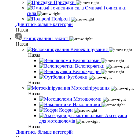
Присадки
Омивачі і очисники
скла
Поліролі
Дивитись більше категорій
Назад
Екіпірування і захист
Назад
Велоекіпірування
Назад
Велошоломи
Велоперчатки
Велоокуляри
Футболки
Назад
Мотоекіпірування
Назад
Мотошоломи
Наколінники
Кофри
Аксесуари
для мотошоломів
Назад
Дивитись більше категорій