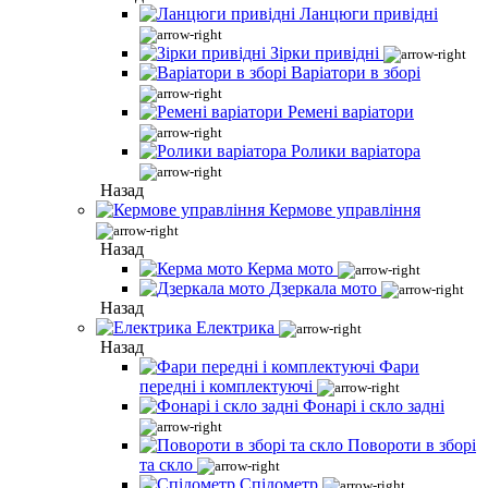
Ланцюги привідні
Зірки привідні
Варіатори в зборі
Ремені варіатори
Ролики варіатора
Назад
Кермове управління
Назад
Керма мото
Дзеркала мото
Назад
Електрика
Назад
Фари
передні і комплектуючі
Фонарі і скло задні
Повороти в зборі
та скло
Спідометр