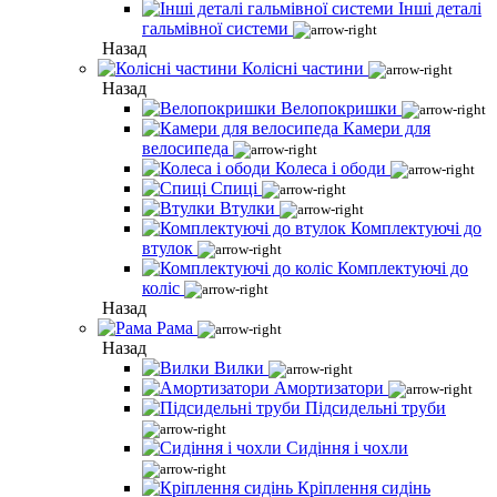
Інші деталі
гальмівної системи
Назад
Колісні частини
Назад
Велопокришки
Камери для
велосипеда
Колеса і ободи
Спиці
Втулки
Комплектуючі до
втулок
Комплектуючі до
коліс
Назад
Рама
Назад
Вилки
Амортизатори
Підсидельні труби
Сидіння і чохли
Кріплення сидінь