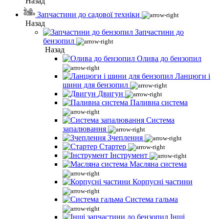
Назад
Запчастини до садової техніки
Назад
Запчастини до
бензопил
Назад
Олива до бензопил
Ланцюги і
шини для бензопил
Двигун
Паливна система
Система
запалювання
Зчеплення
Стартер
Інструмент
Масляна система
Корпусні частини
Система гальма
Інші