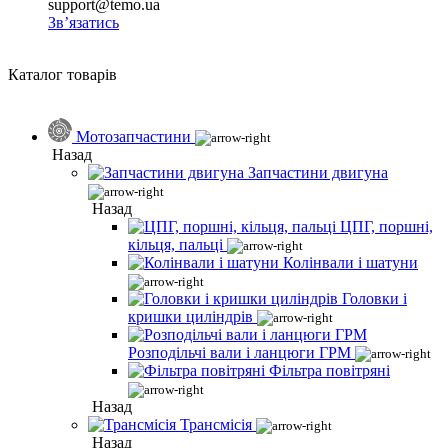
support@temo.ua
Зв’язатись
Каталог товарів
Мотозапчастини
Назад
Запчастини двигуна
Назад
ЦПГ, поршні,
кільця, пальці
Колінвали і шатуни
Головки і
кришки циліндрів
Розподільчі вали і ланцюги ГРМ
Фільтра повітряні
Назад
Трансмісія
Назад