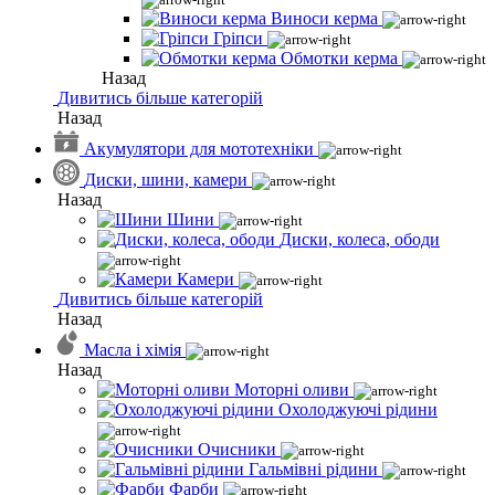
Виноси керма
Гріпси
Обмотки керма
Назад
Дивитись більше категорій
Назад
Акумулятори для мототехніки
Диски, шини, камери
Назад
Шини
Диски, колеса, ободи
Камери
Дивитись більше категорій
Назад
Масла і хімія
Назад
Моторні оливи
Охолоджуючі рідини
Очисники
Гальмівні рідини
Фарби