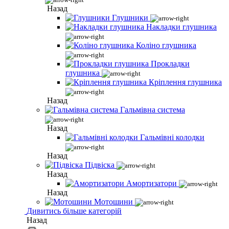
Назад
Глушники
Накладки глушника
Коліно глушника
Прокладки
глушника
Кріплення глушника
Назад
Гальмівна система
Назад
Гальмівні колодки
Назад
Підвіска
Назад
Амортизатори
Назад
Мотошини
Дивитись більше категорій
Назад