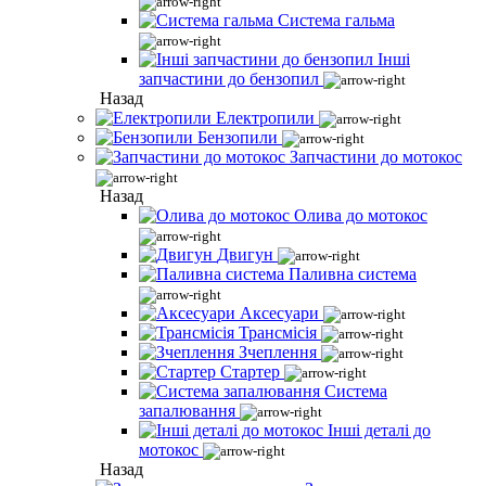
Система гальма
Інші
запчастини до бензопил
Назад
Електропили
Бензопили
Запчастини до мотокос
Назад
Олива до мотокос
Двигун
Паливна система
Аксесуари
Трансмісія
Зчеплення
Стартер
Система
запалювання
Інші деталі до
мотокос
Назад