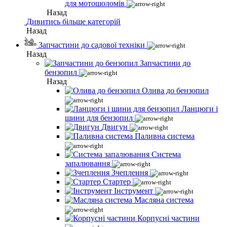
для мотошоломів
Назад
Дивитись більше категорій
Назад
Запчастини до садової техніки
Назад
Запчастини до
бензопил
Назад
Олива до бензопил
Ланцюги і
шини для бензопил
Двигун
Паливна система
Система
запалювання
Зчеплення
Стартер
Інструмент
Масляна система
Корпусні частини