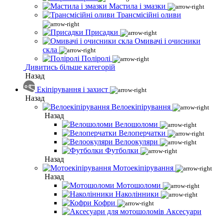
Мастила і змазки
Трансмісійні оливи
Присадки
Омивачі і очисники
скла
Поліролі
Дивитись більше категорій
Назад
Екіпірування і захист
Назад
Велоекіпірування
Назад
Велошоломи
Велоперчатки
Велоокуляри
Футболки
Назад
Мотоекіпірування
Назад
Мотошоломи
Наколінники
Кофри
Аксесуари