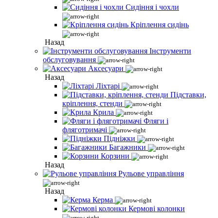
Сидіння і чохли
Кріплення сидінь
Назад
Інструменти
обслуговування
Аксесуари
Назад
Ліхтарі
Підставки,
кріплення, стенди
Крила
Фляги і
фляготримачі
Підніжки
Багажники
Корзини
Назад
Рульове управління
Назад
Керма
Кермові колонки