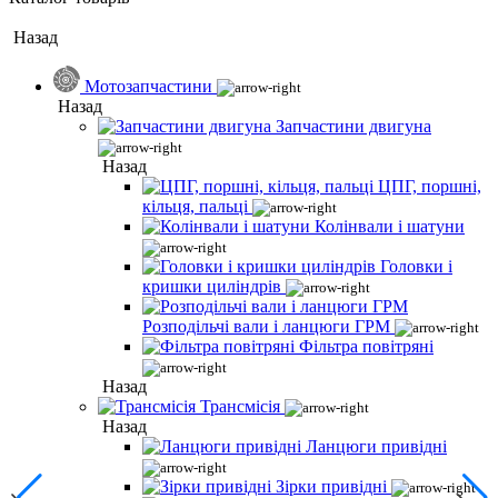
Назад
Мотозапчастини
Назад
Запчастини двигуна
Назад
ЦПГ, поршні,
кільця, пальці
Колінвали і шатуни
Головки і
кришки циліндрів
Розподільчі вали і ланцюги ГРМ
Фільтра повітряні
Назад
Трансмісія
Назад
Ланцюги привідні
Зірки привідні