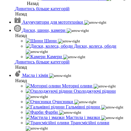
Назад
Дивитись більше категорій
Назад
Акумулятори для мототехніки
Диски, шини, камери
Назад
Шини
Диски, колеса, ободи
Камери
Дивитись більше категорій
Назад
Масла і хімія
Назад
Моторні оливи
Охолоджуючі рідини
Очисники
Гальмівні рідини
Фарби
Мастила і змазки
Трансмісійні оливи