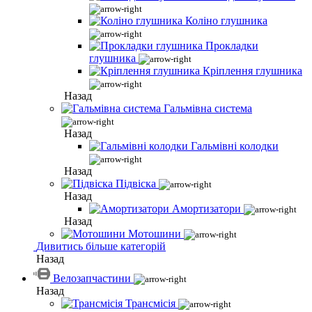
Коліно глушника
Прокладки
глушника
Кріплення глушника
Назад
Гальмівна система
Назад
Гальмівні колодки
Назад
Підвіска
Назад
Амортизатори
Назад
Мотошини
Дивитись більше категорій
Назад
Велозапчастини
Назад
Трансмісія