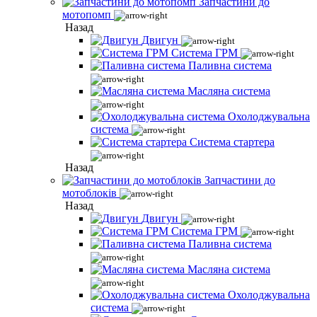
Запчастини до
мотопомп
Назад
Двигун
Система ГРМ
Паливна система
Масляна система
Охолоджувальна
система
Система стартера
Назад
Запчастини до
мотоблоків
Назад
Двигун
Система ГРМ
Паливна система
Масляна система
Охолоджувальна
система