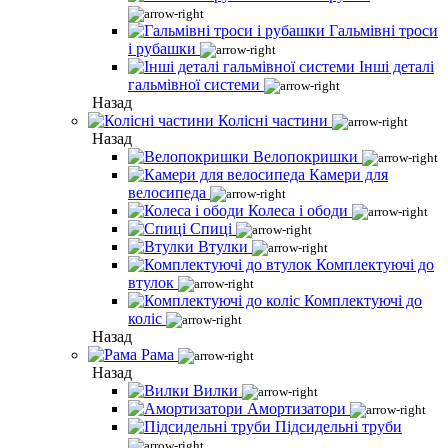
Гальмівні троси
і рубашки
Інші деталі
гальмівної системи
Назад
Колісні частини
Назад
Велопокришки
Камери для
велосипеда
Колеса і ободи
Спиці
Втулки
Комплектуючі до
втулок
Комплектуючі до
коліс
Назад
Рама
Назад
Вилки
Амортизатори
Підсидельні труби