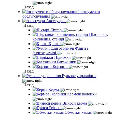
Назад
Інструменти
обслуговування
Аксесуари
Назад
Ліхтарі
Підставки,
кріплення, стенди
Крила
Фляги і
фляготримачі
Підніжки
Багажники
Корзини
Назад
Рульове управління
Назад
Керма
Кермові колонки
Виноси керма
Гріпси
Обмотки керма