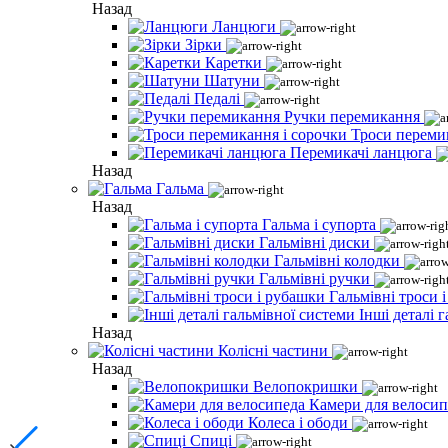
Назад
Ланцюги
Зірки
Каретки
Шатуни
Педалі
Ручки перемикання
Троси переми
Перемикачі ланцюга
Назад
Гальма
Назад
Гальма і супорта
Гальмівні диски
Гальмівні колодки
Гальмівні ручки
Гальмівні троси 
Інші деталі 
Назад
Колісні частини
Назад
Велопокришки
Камери для велосип
Колеса і ободи
Спиці