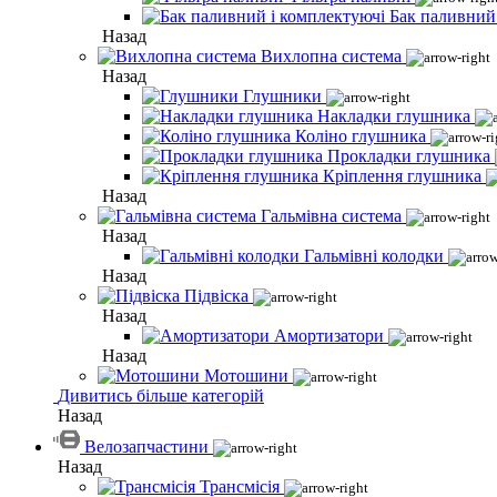
Бак паливний
Назад
Вихлопна система
Назад
Глушники
Накладки глушника
Коліно глушника
Прокладки глушника
Кріплення глушника
Назад
Гальмівна система
Назад
Гальмівні колодки
Назад
Підвіска
Назад
Амортизатори
Назад
Мотошини
Дивитись більше категорій
Назад
Велозапчастини
Назад
Трансмісія