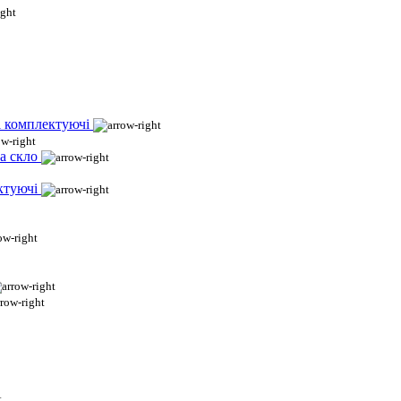
і комплектуючі
а скло
ктуючі