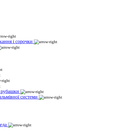
кання і сорочки
і рубашки
гальмівної системи
еда