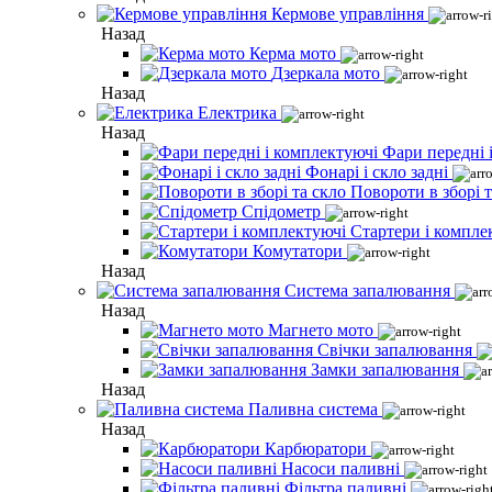
Кермове управління
Назад
Керма мото
Дзеркала мото
Назад
Електрика
Назад
Фари передні 
Фонарі і скло задні
Повороти в зборі т
Спідометр
Стартери і компле
Комутатори
Назад
Система запалювання
Назад
Магнето мото
Свічки запалювання
Замки запалювання
Назад
Паливна система
Назад
Карбюратори
Насоси паливні
Фільтра паливні