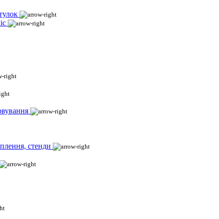
тулок
іс
овування
іплення, стенди