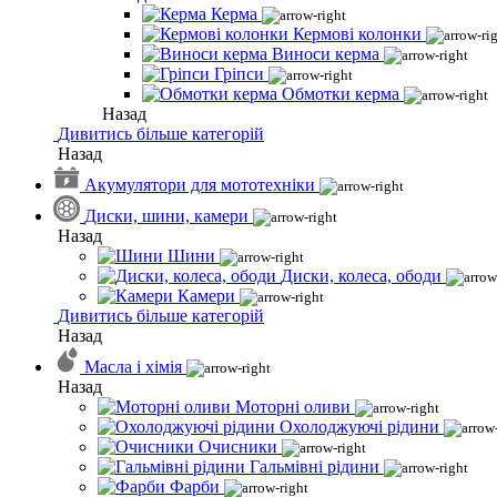
Керма
Кермові колонки
Виноси керма
Гріпси
Обмотки керма
Назад
Дивитись більше категорій
Назад
Акумулятори для мототехніки
Диски, шини, камери
Назад
Шини
Диски, колеса, ободи
Камери
Дивитись більше категорій
Назад
Масла і хімія
Назад
Моторні оливи
Охолоджуючі рідини
Очисники
Гальмівні рідини
Фарби