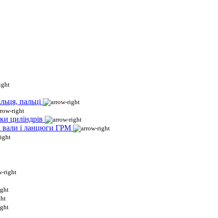
льця, пальці
ки циліндрів
і вали і ланцюги ГРМ