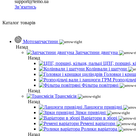
support@temo.ua
Зв’язатись
Каталог товарів
Мотозапчастини
Назад
Запчастини двигуна
Назад
ЦПГ, поршні, кі
Колінвали і шатуни
Головки і криш
Розподільч
Фільтра повітряні
Назад
Трансмісія
Назад
Ланцюги привідні
Зірки привідні
Варіатори в зборі
Ремені варіатори
Ролики варіатора
Назад