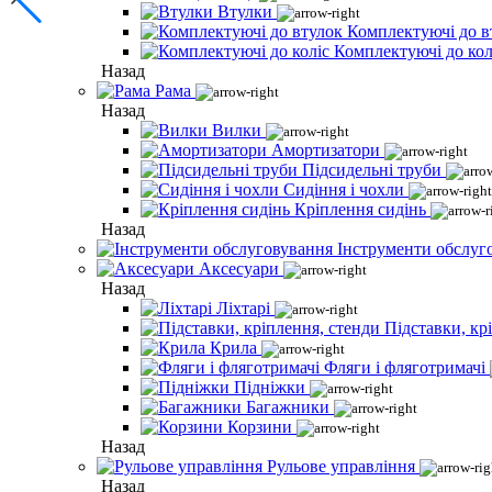
Втулки
Комплектуючі до в
Комплектуючі до кол
Назад
Рама
Назад
Вилки
Амортизатори
Підсидельні труби
Сидіння і чохли
Кріплення сидінь
Назад
Інструменти обслуг
Аксесуари
Назад
Ліхтарі
Підставки, кр
Крила
Фляги і фляготримачі
Підніжки
Багажники
Корзини
Назад
Рульове управління
Назад