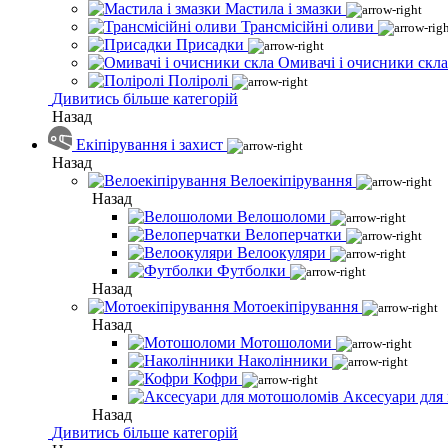
Мастила і змазки
Трансмісійні оливи
Присадки
Омивачі і очисники скла
Поліролі
Дивитись більше категорій
Назад
Екіпірування і захист
Назад
Велоекіпірування
Назад
Велошоломи
Велоперчатки
Велоокуляри
Футболки
Назад
Мотоекіпірування
Назад
Мотошоломи
Наколінники
Кофри
Аксесуари для
Назад
Дивитись більше категорій