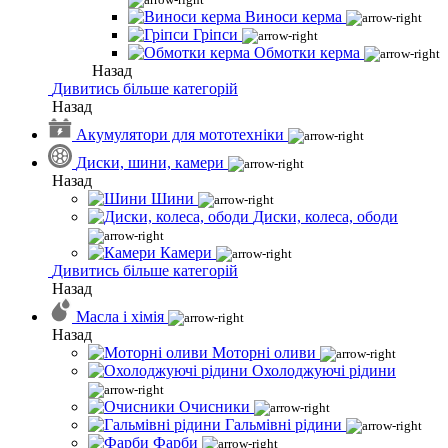
Виноси керма
Гріпси
Обмотки керма
Назад
Дивитись більше категорій
Назад
Акумулятори для мототехніки
Диски, шини, камери
Назад
Шини
Диски, колеса, ободи
Камери
Дивитись більше категорій
Назад
Масла і хімія
Назад
Моторні оливи
Охолоджуючі рідини
Очисники
Гальмівні рідини
Фарби