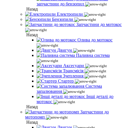
запчастини до бензопил
Назад
Електропили
Бензопили
Запчастини до мотокос
Назад
Олива до мотокос
Двигун
Паливна система
Аксесуари
Трансмісія
Зчеплення
Стартер
Система
запалювання
Інші деталі до
мотокос
Назад
Запчастини до
мотопомп
Назад
Двигун