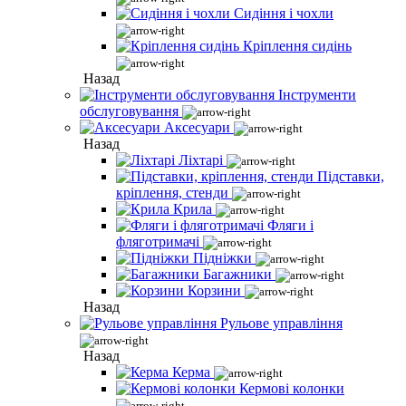
Сидіння і чохли
Кріплення сидінь
Назад
Інструменти
обслуговування
Аксесуари
Назад
Ліхтарі
Підставки,
кріплення, стенди
Крила
Фляги і
фляготримачі
Підніжки
Багажники
Корзини
Назад
Рульове управління
Назад
Керма
Кермові колонки