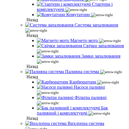
Стартери і
комплектуючі
Комутатори
Назад
Система запалювання
Назад
Магнето мото
Свічки запалювання
Замки запалювання
Назад
Паливна система
Назад
Карбюратори
Насоси паливні
Фільтра паливні
Бак
паливний і комплектуючі
Назад
Вихлопна система