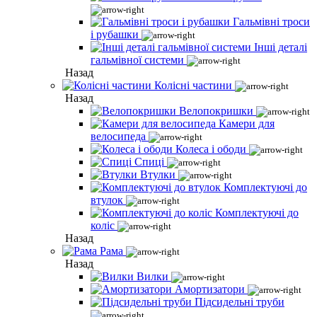
Гальмівні троси
і рубашки
Інші деталі
гальмівної системи
Назад
Колісні частини
Назад
Велопокришки
Камери для
велосипеда
Колеса і ободи
Спиці
Втулки
Комплектуючі до
втулок
Комплектуючі до
коліс
Назад
Рама
Назад
Вилки
Амортизатори
Підсидельні труби