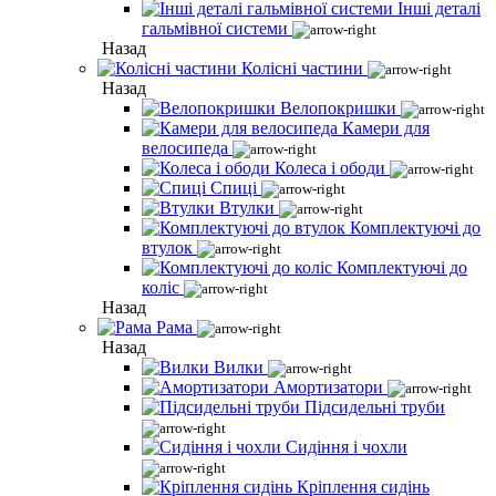
Інші деталі
гальмівної системи
Назад
Колісні частини
Назад
Велопокришки
Камери для
велосипеда
Колеса і ободи
Спиці
Втулки
Комплектуючі до
втулок
Комплектуючі до
коліс
Назад
Рама
Назад
Вилки
Амортизатори
Підсидельні труби
Сидіння і чохли
Кріплення сидінь