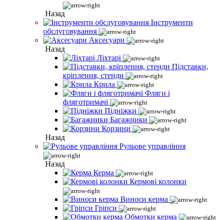
Назад
Інструменти
обслуговування
Аксесуари
Назад
Ліхтарі
Підставки,
кріплення, стенди
Крила
Фляги і
фляготримачі
Підніжки
Багажники
Корзини
Назад
Рульове управління
Назад
Керма
Кермові колонки
Виноси керма
Гріпси
Обмотки керма