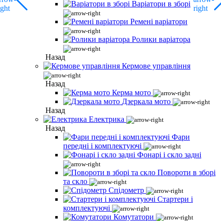
Варіатори в зборі
Ремені варіатори
Ролики варіатора
Назад
Кермове управління
Назад
Керма мото
Дзеркала мото
Назад
Електрика
Назад
Фари
передні і комплектуючі
Фонарі і скло задні
Повороти в зборі
та скло
Спідометр
Стартери і
комплектуючі
Комутатори