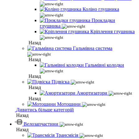
Коліно глушника
Прокладки
глушника
Кріплення глушника
Назад
Гальмівна система
Назад
Гальмівні колодки
Назад
Підвіска
Назад
Амортизатори
Назад
Мотошини
Дивитись більше категорій
Назад
Велозапчастини
Назад
Трансмісія