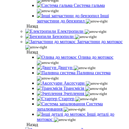
Система гальма
Інші
запчастини до бензопил
Назад
Електропили
Бензопили
Запчастини до мотокос
Назад
Олива до мотокос
Двигун
Паливна система
Аксесуари
Трансмісія
Зчеплення
Стартер
Система
запалювання
Інші деталі до
мотокос
Назад