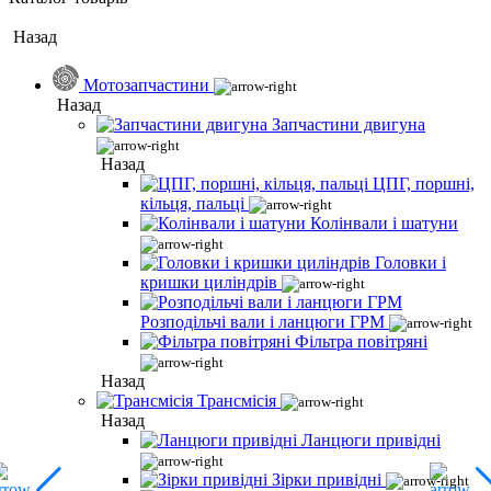
Назад
Мотозапчастини
Назад
Запчастини двигуна
Назад
ЦПГ, поршні,
кільця, пальці
Колінвали і шатуни
Головки і
кришки циліндрів
Розподільчі вали і ланцюги ГРМ
Фільтра повітряні
Назад
Трансмісія
Назад
Ланцюги привідні
Зірки привідні