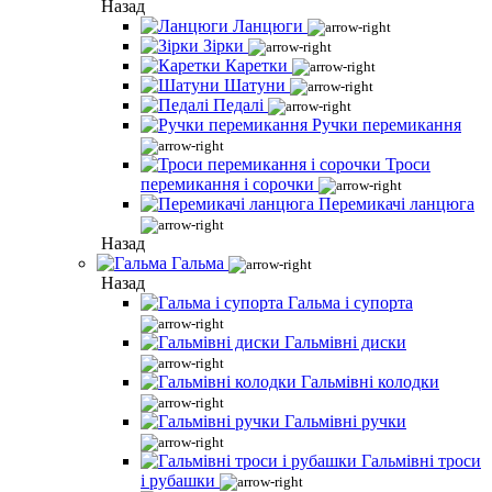
Назад
Ланцюги
Зірки
Каретки
Шатуни
Педалі
Ручки перемикання
Троси
перемикання і сорочки
Перемикачі ланцюга
Назад
Гальма
Назад
Гальма і супорта
Гальмівні диски
Гальмівні колодки
Гальмівні ручки
Гальмівні троси
і рубашки