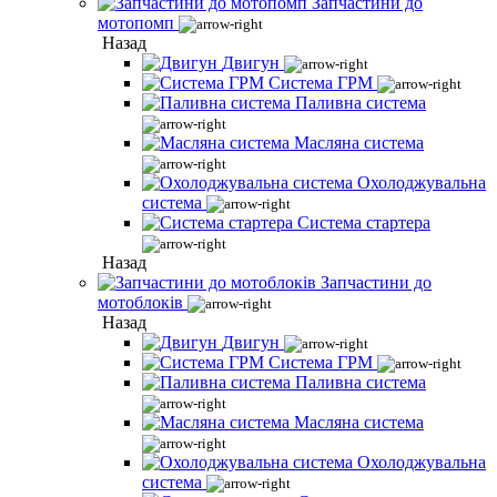
Запчастини до
мотопомп
Назад
Двигун
Система ГРМ
Паливна система
Масляна система
Охолоджувальна
система
Система стартера
Назад
Запчастини до
мотоблоків
Назад
Двигун
Система ГРМ
Паливна система
Масляна система
Охолоджувальна
система