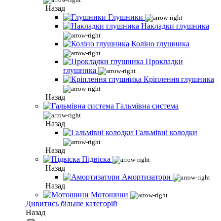
Назад
Глушники
Накладки глушника
Коліно глушника
Прокладки
глушника
Кріплення глушника
Назад
Гальмівна система
Назад
Гальмівні колодки
Назад
Підвіска
Назад
Амортизатори
Назад
Мотошини
Дивитись більше категорій
Назад