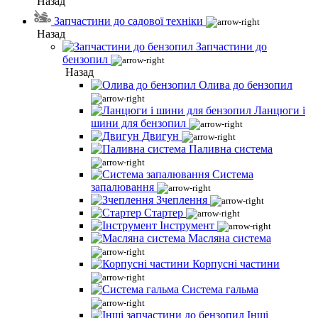
Назад
Запчастини до садової техніки
Назад
Запчастини до
бензопил
Назад
Олива до бензопил
Ланцюги і
шини для бензопил
Двигун
Паливна система
Система
запалювання
Зчеплення
Стартер
Інструмент
Масляна система
Корпусні частини
Система гальма
Інші