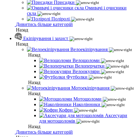
Присадки
Омивачі і очисники
скла
Поліролі
Дивитись більше категорій
Назад
Екіпірування і захист
Назад
Велоекіпірування
Назад
Велошоломи
Велоперчатки
Велоокуляри
Футболки
Назад
Мотоекіпірування
Назад
Мотошоломи
Наколінники
Кофри
Аксесуари
для мотошоломів
Назад
Дивитись більше категорій