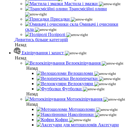
Мастила і змазки
Трансмісійні оливи
Присадки
Омивачі і очисники
скла
Поліролі
Дивитись більше категорій
Назад
Екіпірування і захист
Назад
Велоекіпірування
Назад
Велошоломи
Велоперчатки
Велоокуляри
Футболки
Назад
Мотоекіпірування
Назад
Мотошоломи
Наколінники
Кофри
Аксесуари