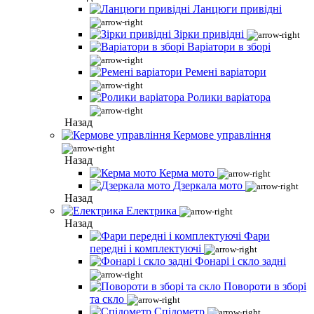
Ланцюги привідні
Зірки привідні
Варіатори в зборі
Ремені варіатори
Ролики варіатора
Назад
Кермове управління
Назад
Керма мото
Дзеркала мото
Назад
Електрика
Назад
Фари
передні і комплектуючі
Фонарі і скло задні
Повороти в зборі
та скло
Спідометр