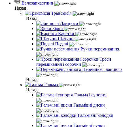
Велозапчастини
Назад
Трансмісія
Назад
Ланцюги
Зірки
Каретки
Шатуни
Педалі
Ручки перемикання
Троси
перемикання і сорочки
Перемикачі ланцюга
Назад
Гальма
Назад
Гальма і супорта
Гальмівні диски
Гальмівні колодки
Гальмівні ручки