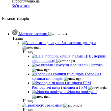
support@temo.ua
Зв’язатись
Каталог товарів
Мотозапчастини
Назад
Запчастини двигуна
Назад
ЦПГ, поршні,
кільця, пальці
Колінвали і шатуни
Головки і
кришки циліндрів
Розподільчі вали і ланцюги ГРМ
Фільтра повітряні
Назад
Трансмісія
Назад