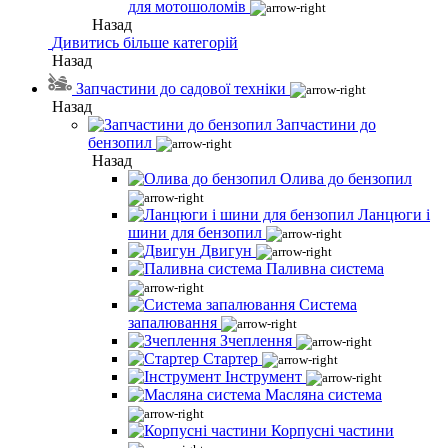
для мотошоломів
Назад
Дивитись більше категорій
Назад
Запчастини до садової техніки
Назад
Запчастини до
бензопил
Назад
Олива до бензопил
Ланцюги і
шини для бензопил
Двигун
Паливна система
Система
запалювання
Зчеплення
Стартер
Інструмент
Масляна система
Корпусні частини