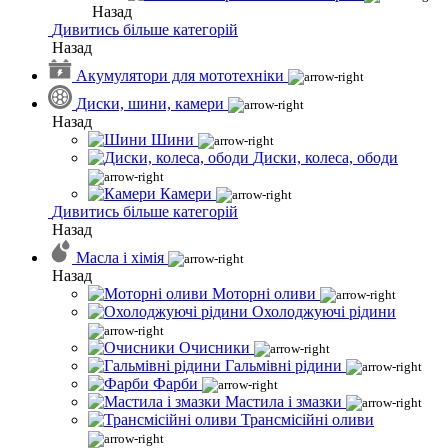
Назад
Дивитись більше категорій
Назад
Акумулятори для мототехніки
Диски, шини, камери
Назад
Шини
Диски, колеса, ободи
Камери
Дивитись більше категорій
Назад
Масла і хімія
Назад
Моторні оливи
Охолоджуючі рідини
Очисники
Гальмівні рідини
Фарби
Мастила і змазки
Трансмісійні оливи