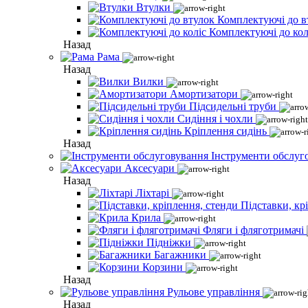
Втулки
Комплектуючі до в
Комплектуючі до кол
Назад
Рама
Назад
Вилки
Амортизатори
Підсидельні труби
Сидіння і чохли
Кріплення сидінь
Назад
Інструменти обслуг
Аксесуари
Назад
Ліхтарі
Підставки, кр
Крила
Фляги і фляготримачі
Підніжки
Багажники
Корзини
Назад
Рульове управління
Назад