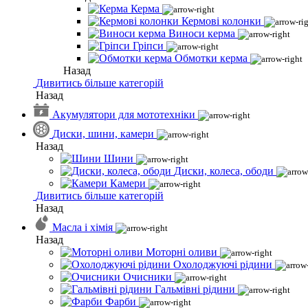
Керма
Кермові колонки
Виноси керма
Гріпси
Обмотки керма
Назад
Дивитись більше категорій
Назад
Акумулятори для мототехніки
Диски, шини, камери
Назад
Шини
Диски, колеса, ободи
Камери
Дивитись більше категорій
Назад
Масла і хімія
Назад
Моторні оливи
Охолоджуючі рідини
Очисники
Гальмівні рідини
Фарби