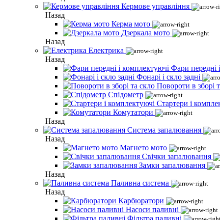
Кермове управління
Назад
Керма мото
Дзеркала мото
Назад
Електрика
Назад
Фари передні 
Фонарі і скло задні
Повороти в зборі т
Спідометр
Стартери і компле
Комутатори
Назад
Система запалювання
Назад
Магнето мото
Свічки запалювання
Замки запалювання
Назад
Паливна система
Назад
Карбюратори
Насоси паливні
Фільтра паливні