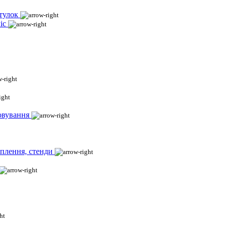
тулок
іс
овування
іплення, стенди