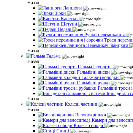
Назад
Ланцюги
Зірки
Каретки
Шатуни
Педалі
Ручки перемикання
Троси переми
Перемикачі ланцюга
Назад
Гальма
Назад
Гальма і супорта
Гальмівні диски
Гальмівні колодки
Гальмівні ручки
Гальмівні троси 
Інші деталі 
Назад
Колісні частини
Назад
Велопокришки
Камери для велосип
Колеса і ободи
Спиці