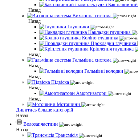
Бак паливний
Назад
Вихлопна система
Назад
Глушники
Накладки глушника
Коліно глушника
Прокладки глушника
Кріплення глушника
Назад
Гальмівна система
Назад
Гальмівні колодки
Назад
Підвіска
Назад
Амортизатори
Назад
Мотошини
Дивитись більше категорій
Назад
Велозапчастини
Назад
Трансмісія