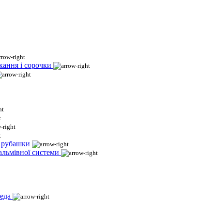
кання і сорочки
і рубашки
гальмівної системи
еда