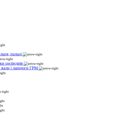
льця, пальці
ки циліндрів
і вали і ланцюги ГРМ