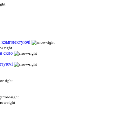
і комплектуючі
а скло
ктуючі