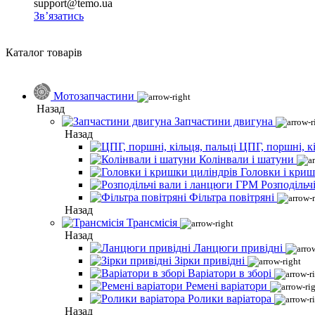
support@temo.ua
Зв’язатись
Каталог товарів
Мотозапчастини
Назад
Запчастини двигуна
Назад
ЦПГ, поршні, кі
Колінвали і шатуни
Головки і криш
Розподільч
Фільтра повітряні
Назад
Трансмісія
Назад
Ланцюги привідні
Зірки привідні
Варіатори в зборі
Ремені варіатори
Ролики варіатора
Назад