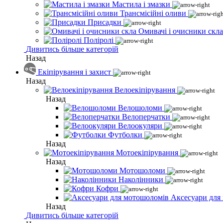
Мастила і змазки
Трансмісійні оливи
Присадки
Омивачі і очисники скла
Поліролі
Дивитись більше категорій
Назад
Екіпірування і захист
Назад
Велоекіпірування
Назад
Велошоломи
Велоперчатки
Велоокуляри
Футболки
Назад
Мотоекіпірування
Назад
Мотошоломи
Наколінники
Кофри
Аксесуари для
Назад
Дивитись більше категорій