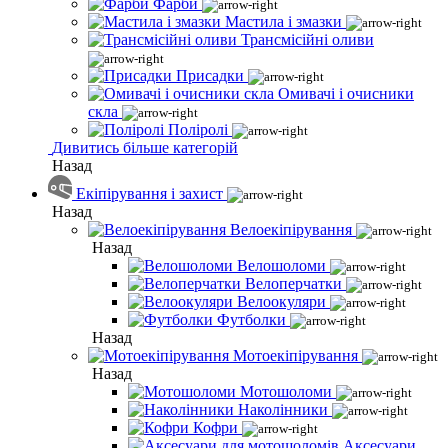
Фарби
Мастила і змазки
Трансмісійні оливи
Присадки
Омивачі і очисники
скла
Поліролі
Дивитись більше категорій
Назад
Екіпірування і захист
Назад
Велоекіпірування
Назад
Велошоломи
Велоперчатки
Велоокуляри
Футболки
Назад
Мотоекіпірування
Назад
Мотошоломи
Наколінники
Кофри
Аксесуари