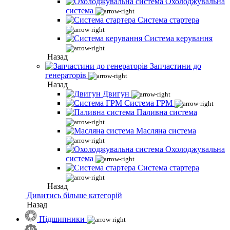
Охолоджувальна
система
Система стартера
Система керування
Назад
Запчастини до
генераторів
Назад
Двигун
Система ГРМ
Паливна система
Масляна система
Охолоджувальна
система
Система стартера
Назад
Дивитись більше категорій
Назад
Підшипники