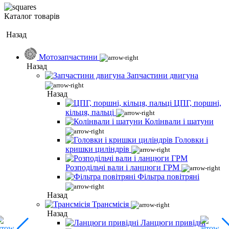
Каталог товарів
Назад
Мотозапчастини
Назад
Запчастини двигуна
Назад
ЦПГ, поршні,
кільця, пальці
Колінвали і шатуни
Головки і
кришки циліндрів
Розподільчі вали і ланцюги ГРМ
Фільтра повітряні
Назад
Трансмісія
Назад
Ланцюги привідні