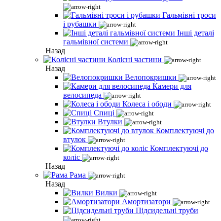
Гальмівні троси
і рубашки
Інші деталі
гальмівної системи
Назад
Колісні частини
Назад
Велопокришки
Камери для
велосипеда
Колеса і ободи
Спиці
Втулки
Комплектуючі до
втулок
Комплектуючі до
коліс
Назад
Рама
Назад
Вилки
Амортизатори
Підсидельні труби