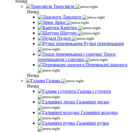
Назад
Трансмісія
Назад
Ланцюги
Зірки
Каретки
Шатуни
Педалі
Ручки перемикання
Троси
перемикання і сорочки
Перемикачі ланцюга
Назад
Гальма
Назад
Гальма і супорта
Гальмівні диски
Гальмівні колодки
Гальмівні ручки