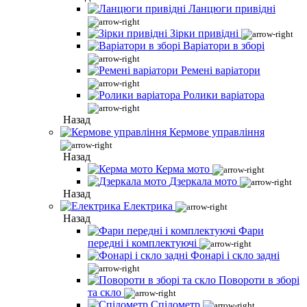
Ланцюги привідні
Зірки привідні
Варіатори в зборі
Ремені варіатори
Ролики варіатора
Назад
Кермове управління
Назад
Керма мото
Дзеркала мото
Назад
Електрика
Назад
Фари
передні і комплектуючі
Фонарі і скло задні
Повороти в зборі
та скло
Спідометр