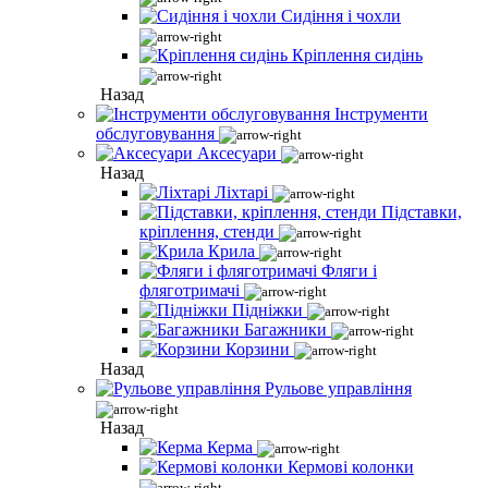
Сидіння і чохли
Кріплення сидінь
Назад
Інструменти
обслуговування
Аксесуари
Назад
Ліхтарі
Підставки,
кріплення, стенди
Крила
Фляги і
фляготримачі
Підніжки
Багажники
Корзини
Назад
Рульове управління
Назад
Керма
Кермові колонки