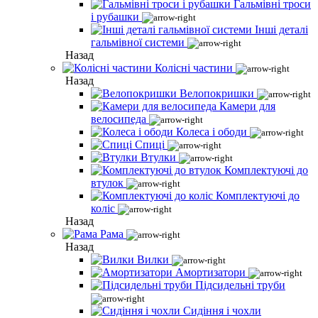
Гальмівні троси
і рубашки
Інші деталі
гальмівної системи
Назад
Колісні частини
Назад
Велопокришки
Камери для
велосипеда
Колеса і ободи
Спиці
Втулки
Комплектуючі до
втулок
Комплектуючі до
коліс
Назад
Рама
Назад
Вилки
Амортизатори
Підсидельні труби
Сидіння і чохли