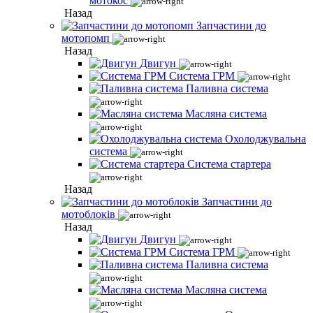
мотокос
Назад
Запчастини до
мотопомп
Назад
Двигун
Система ГРМ
Паливна система
Масляна система
Охолоджувальна
система
Система стартера
Назад
Запчастини до
мотоблоків
Назад
Двигун
Система ГРМ
Паливна система
Масляна система