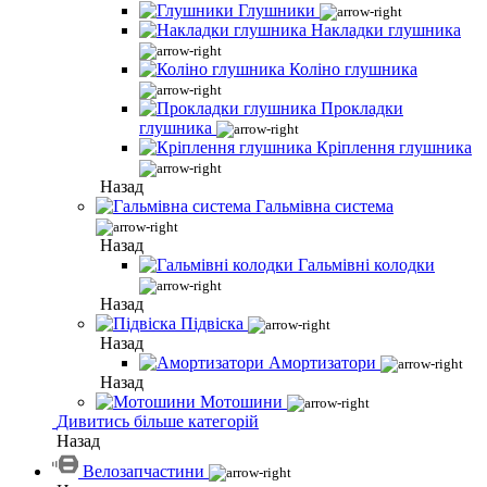
Глушники
Накладки глушника
Коліно глушника
Прокладки
глушника
Кріплення глушника
Назад
Гальмівна система
Назад
Гальмівні колодки
Назад
Підвіска
Назад
Амортизатори
Назад
Мотошини
Дивитись більше категорій
Назад
Велозапчастини