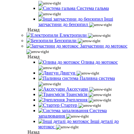
Система гальма
Інші
запчастини до бензопил
Назад
Електропили
Бензопили
Запчастини до мотокос
Назад
Олива до мотокос
Двигун
Паливна система
Аксесуари
Трансмісія
Зчеплення
Стартер
Система
запалювання
Інші деталі до
мотокос
Назад