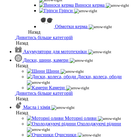
Виноси керма
Гріпси
Обмотки керма
Назад
Дивитись більше категорій
Назад
Акумулятори для мототехніки
Диски, шини, камери
Назад
Шини
Диски, колеса, ободи
Камери
Дивитись більше категорій
Назад
Масла і хімія
Назад
Моторні оливи
Охолоджуючі рідини
Очисники