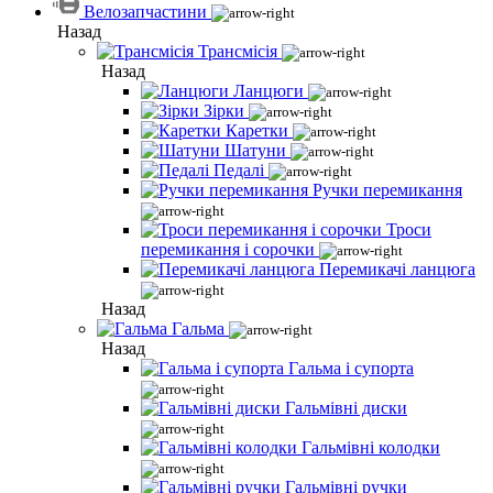
Велозапчастини
Назад
Трансмісія
Назад
Ланцюги
Зірки
Каретки
Шатуни
Педалі
Ручки перемикання
Троси
перемикання і сорочки
Перемикачі ланцюга
Назад
Гальма
Назад
Гальма і супорта
Гальмівні диски
Гальмівні колодки
Гальмівні ручки