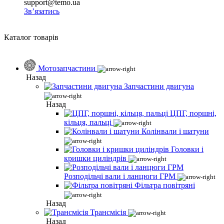
support@temo.ua
Зв’язатись
Каталог товарів
Мотозапчастини
Назад
Запчастини двигуна
Назад
ЦПГ, поршні,
кільця, пальці
Колінвали і шатуни
Головки і
кришки циліндрів
Розподільчі вали і ланцюги ГРМ
Фільтра повітряні
Назад
Трансмісія
Назад