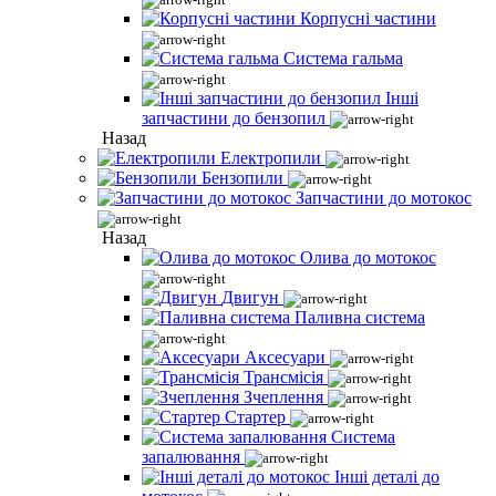
Корпусні частини
Система гальма
Інші
запчастини до бензопил
Назад
Електропили
Бензопили
Запчастини до мотокос
Назад
Олива до мотокос
Двигун
Паливна система
Аксесуари
Трансмісія
Зчеплення
Стартер
Система
запалювання
Інші деталі до