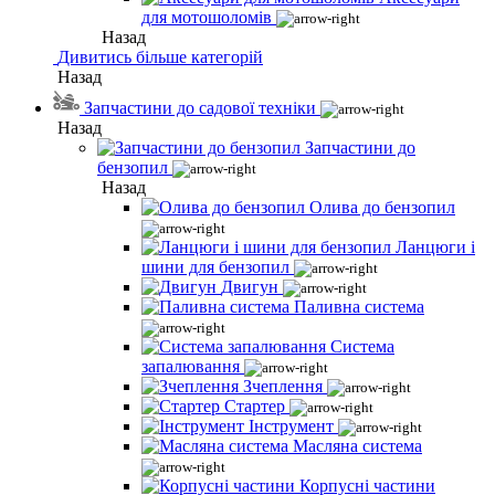
для мотошоломів
Назад
Дивитись більше категорій
Назад
Запчастини до садової техніки
Назад
Запчастини до
бензопил
Назад
Олива до бензопил
Ланцюги і
шини для бензопил
Двигун
Паливна система
Система
запалювання
Зчеплення
Стартер
Інструмент
Масляна система
Корпусні частини