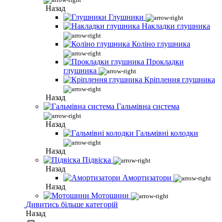
Назад
Глушники
Накладки глушника
Коліно глушника
Прокладки
глушника
Кріплення глушника
Назад
Гальмівна система
Назад
Гальмівні колодки
Назад
Підвіска
Назад
Амортизатори
Назад
Мотошини
Дивитись більше категорій
Назад