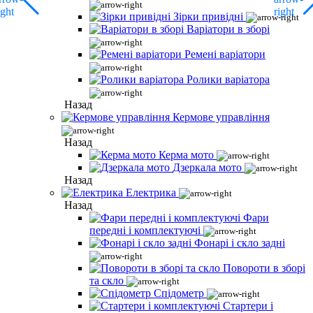
Зірки привідні
Варіатори в зборі
Ремені варіатори
Ролики варіатора
Назад
Кермове управління
Назад
Керма мото
Дзеркала мото
Назад
Електрика
Назад
Фари
передні і комплектуючі
Фонарі і скло задні
Повороти в зборі
та скло
Спідометр
Стартери і