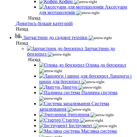
Кофри
Аксесуари
для мотошоломів
Назад
Дивитись більше категорій
Назад
Запчастини до садової техніки
Назад
Запчастини до
бензопил
Назад
Олива до бензопил
Ланцюги і
шини для бензопил
Двигун
Паливна система
Система
запалювання
Зчеплення
Стартер
Інструмент
Масляна система