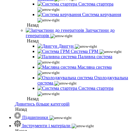
Система стартера
Система керування
Назад
Запчастини до
генераторів
Назад
Двигун
Система ГРМ
Паливна система
Масляна система
Охолоджувальна
система
Система стартера
Назад
Дивитись більше категорій
Назад
Підшипники
Інструменти і матеріали
Назад