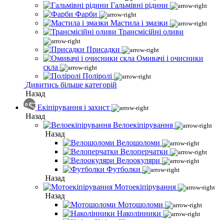
Гальмівні рідини
Фарби
Мастила і змазки
Трансмісійні оливи
Присадки
Омивачі і очисники
скла
Поліролі
Дивитись більше категорій
Назад
Екіпірування і захист
Назад
Велоекіпірування
Назад
Велошоломи
Велоперчатки
Велоокуляри
Футболки
Назад
Мотоекіпірування
Назад
Мотошоломи
Наколінники