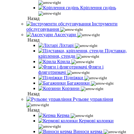
Кріплення сидінь
Назад
Інструменти
обслуговування
Аксесуари
Назад
Ліхтарі
Підставки,
кріплення, стенди
Крила
Фляги і
фляготримачі
Підніжки
Багажники
Корзини
Назад
Рульове управління
Назад
Керма
Кермові колонки
Виноси керма