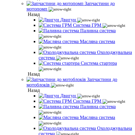
Запчастини до
мотопомп
Назад
Двигун
Система ГРМ
Паливна система
Масляна система
Охолоджувальна
система
Система стартера
Назад
Запчастини до
мотоблоків
Назад
Двигун
Система ГРМ
Паливна система
Масляна система
Охолоджувальна
система