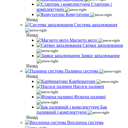
Стартери і
комплектуючі
Комутатори
Назад
Система запалювання
Назад
Магнето мото
Свічки запалювання
Замки запалювання
Назад
Паливна система
Назад
Карбюратори
Насоси паливні
Фільтра паливні
Бак
паливний і комплектуючі
Назад
Вихлопна система