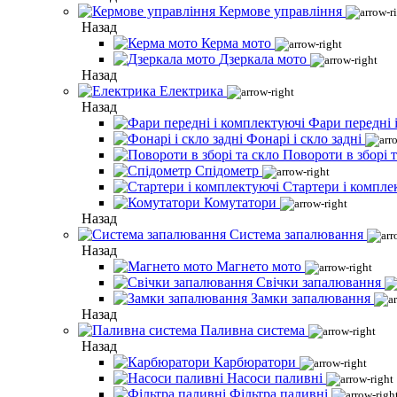
Кермове управління
Назад
Керма мото
Дзеркала мото
Назад
Електрика
Назад
Фари передні 
Фонарі і скло задні
Повороти в зборі т
Спідометр
Стартери і компле
Комутатори
Назад
Система запалювання
Назад
Магнето мото
Свічки запалювання
Замки запалювання
Назад
Паливна система
Назад
Карбюратори
Насоси паливні
Фільтра паливні