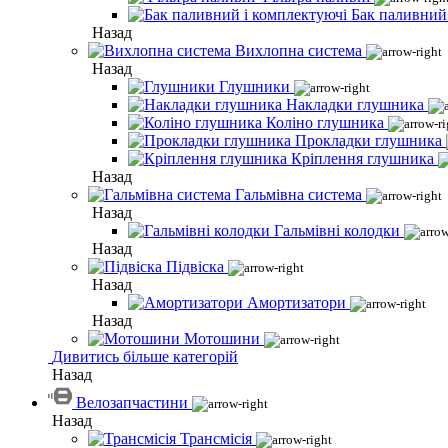
Бак паливний
Назад
Вихлопна система
Назад
Глушники
Накладки глушника
Коліно глушника
Прокладки глушника
Кріплення глушника
Назад
Гальмівна система
Назад
Гальмівні колодки
Назад
Підвіска
Назад
Амортизатори
Назад
Мотошини
Дивитись більше категорій
Назад
Велозапчастини
Назад
Трансмісія