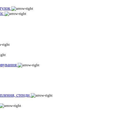
тулок
іс
овування
іплення, стенди