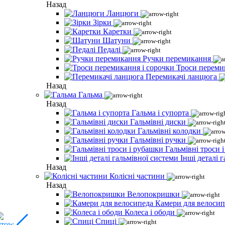
Назад
Ланцюги
Зірки
Каретки
Шатуни
Педалі
Ручки перемикання
Троси переми
Перемикачі ланцюга
Назад
Гальма
Назад
Гальма і супорта
Гальмівні диски
Гальмівні колодки
Гальмівні ручки
Гальмівні троси 
Інші деталі 
Назад
Колісні частини
Назад
Велопокришки
Камери для велосип
Колеса і ободи
Спиці