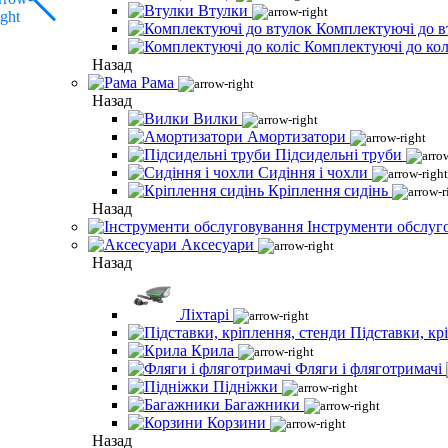
Втулки
Комплектуючі до в
Комплектуючі до кол
Назад
Рама
Назад
Вилки
Амортизатори
Підсидельні труби
Сидіння і чохли
Кріплення сидінь
Назад
Інструменти обслуг
Аксесуари
Назад
Ліхтарі
Підставки, кр
Крила
Фляги і фляготримачі
Підніжки
Багажники
Корзини
Назад