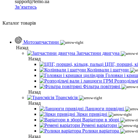
support@temo.ua
Зв’язатись
Каталог товарів
Мотозапчастини
Назад
Запчастини двигуна
Назад
ЦПГ, поршні, кі
Колінвали і шатуни
Головки і криш
Розподільч
Фільтра повітряні
Назад
Трансмісія
Назад
Ланцюги привідні
Зірки привідні
Варіатори в зборі
Ремені варіатори
Ролики варіатора
Назад