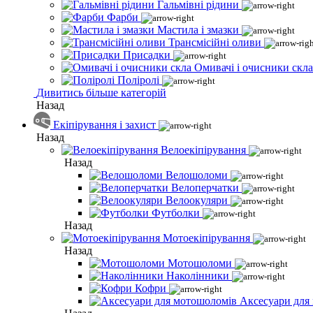
Гальмівні рідини
Фарби
Мастила і змазки
Трансмісійні оливи
Присадки
Омивачі і очисники скла
Поліролі
Дивитись більше категорій
Назад
Екіпірування і захист
Назад
Велоекіпірування
Назад
Велошоломи
Велоперчатки
Велоокуляри
Футболки
Назад
Мотоекіпірування
Назад
Мотошоломи
Наколінники
Кофри
Аксесуари для