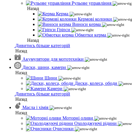
Рульове управління
Назад
Керма
Кермові колонки
Виноси керма
Гріпси
Обмотки керма
Назад
Дивитись більше категорій
Назад
Акумулятори для мототехніки
Диски, шини, камери
Назад
Шини
Диски, колеса, ободи
Камери
Дивитись більше категорій
Назад
Масла і хімія
Назад
Моторні оливи
Охолоджуючі рідини
Очисники