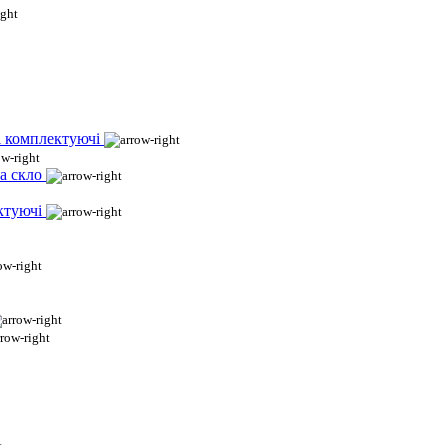
і комплектуючі
а скло
ктуючі