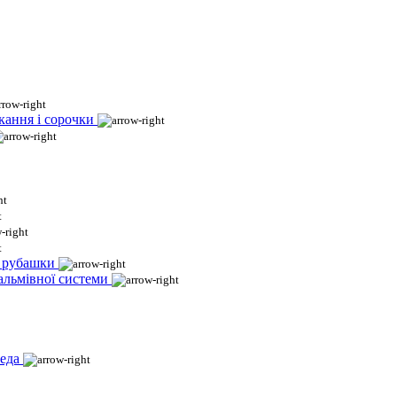
кання і сорочки
і рубашки
гальмівної системи
еда