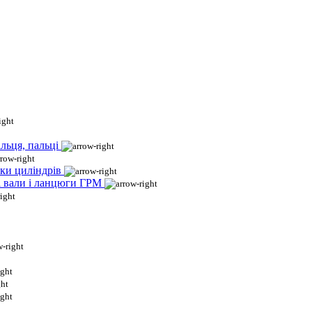
льця, пальці
ки циліндрів
і вали і ланцюги ГРМ