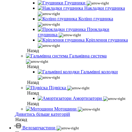
Глушники
Накладки глушника
Коліно глушника
Прокладки
глушника
Кріплення глушника
Назад
Гальмівна система
Назад
Гальмівні колодки
Назад
Підвіска
Назад
Амортизатори
Назад
Мотошини
Дивитись більше категорій
Назад
Велозапчастини