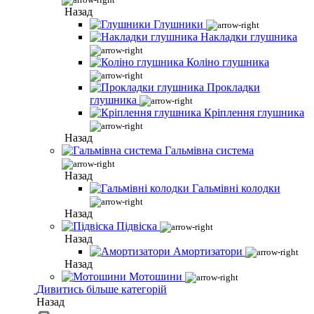
Назад
Глушники
Накладки глушника
Коліно глушника
Прокладки
глушника
Кріплення глушника
Назад
Гальмівна система
Назад
Гальмівні колодки
Назад
Підвіска
Назад
Амортизатори
Назад
Мотошини
Дивитись більше категорій
Назад