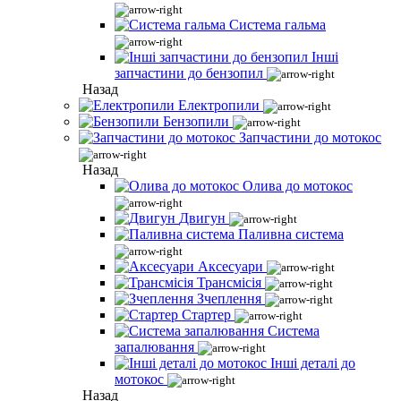
Система гальма
Інші
запчастини до бензопил
Назад
Електропили
Бензопили
Запчастини до мотокос
Назад
Олива до мотокос
Двигун
Паливна система
Аксесуари
Трансмісія
Зчеплення
Стартер
Система
запалювання
Інші деталі до
мотокос
Назад