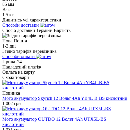
85 мм
Вага
1.5 кг
Дивитись усі характеристики
Способи доставки
Спосіб доставки
Терміни
Вартість
Нова Пошта
1-3 дні
Згідно тарифів перевізника
Способи оплати
Приват24
Накладений платіж
Оплата на карту
Схожі товари
Новинка
Мото акумулятор Skyrich 12 Вольт 4Ah YB4L-B-BS кислотний
1 002
грн
Мото акумулятор OUTDO 12 Вольт 4Ah UTX5L-BS
кислотний
1 031
грн