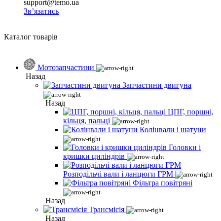
support@temo.ua
Зв’язатись
Каталог товарів
Мотозапчастини
Назад
Запчастини двигуна
Назад
ЦПГ, поршні,
кільця, пальці
Колінвали і шатуни
Головки і
кришки циліндрів
Розподільчі вали і ланцюги ГРМ
Фільтра повітряні
Назад
Трансмісія
Назад