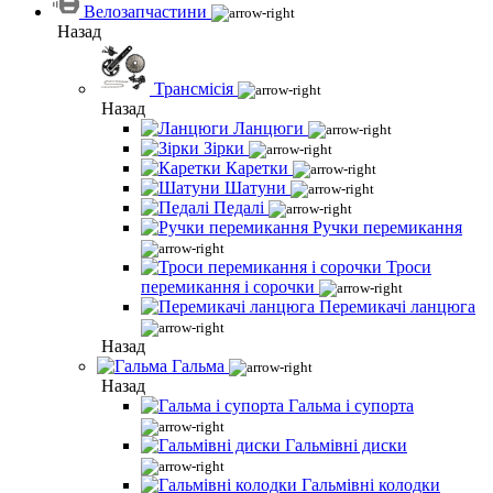
Велозапчастини
Назад
Трансмісія
Назад
Ланцюги
Зірки
Каретки
Шатуни
Педалі
Ручки перемикання
Троси
перемикання і сорочки
Перемикачі ланцюга
Назад
Гальма
Назад
Гальма і супорта
Гальмівні диски
Гальмівні колодки