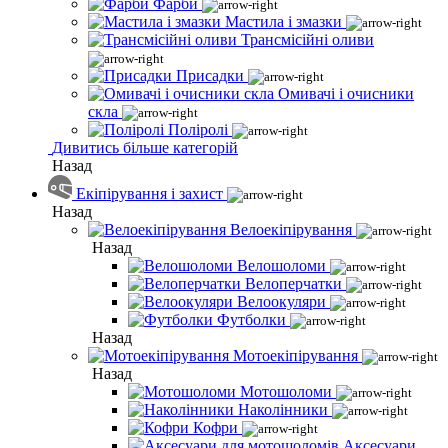
Фарби
Мастила і змазки
Трансмісійні оливи
Присадки
Омивачі і очисники
скла
Поліролі
Дивитись більше категорій
Назад
Екіпірування і захист
Назад
Велоекіпірування
Назад
Велошоломи
Велоперчатки
Велоокуляри
Футболки
Назад
Мотоекіпірування
Назад
Мотошоломи
Наколінники
Кофри
Аксесуари