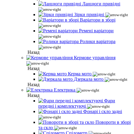
Ланцюги привідні
Зірки привідні
Варіатори в зборі
Ремені варіатори
Ролики варіатора
Назад
Кермове управління
Назад
Керма мото
Дзеркала мото
Назад
Електрика
Назад
Фари
передні і комплектуючі
Фонарі і скло задні
Повороти в зборі
та скло
Спідометр