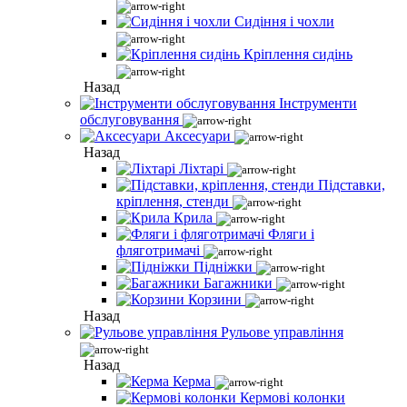
Сидіння і чохли
Кріплення сидінь
Назад
Інструменти
обслуговування
Аксесуари
Назад
Ліхтарі
Підставки,
кріплення, стенди
Крила
Фляги і
фляготримачі
Підніжки
Багажники
Корзини
Назад
Рульове управління
Назад
Керма
Кермові колонки