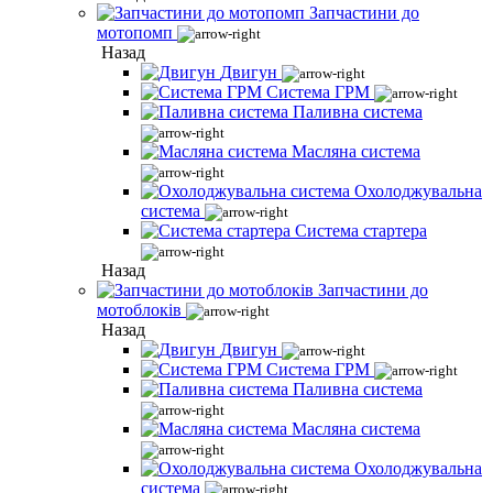
Запчастини до
мотопомп
Назад
Двигун
Система ГРМ
Паливна система
Масляна система
Охолоджувальна
система
Система стартера
Назад
Запчастини до
мотоблоків
Назад
Двигун
Система ГРМ
Паливна система
Масляна система
Охолоджувальна
система