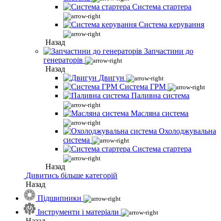
Система стартера
Система керування
Назад
Запчастини до
генераторів
Назад
Двигун
Система ГРМ
Паливна система
Масляна система
Охолоджувальна
система
Система стартера
Назад
Дивитись більше категорій
Назад
Підшипники
Інструменти і матеріали
Назад