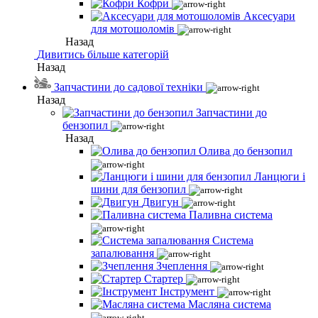
Кофри
Аксесуари
для мотошоломів
Назад
Дивитись більше категорій
Назад
Запчастини до садової техніки
Назад
Запчастини до
бензопил
Назад
Олива до бензопил
Ланцюги і
шини для бензопил
Двигун
Паливна система
Система
запалювання
Зчеплення
Стартер
Інструмент
Масляна система