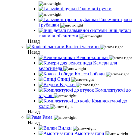
Гальмівні ручки
Гальмівні троси
і рубашки
Інші деталі
гальмівної системи
Назад
Колісні частини
Назад
Велопокришки
Камери для
велосипеда
Колеса і ободи
Спиці
Втулки
Комплектуючі до
втулок
Комплектуючі до
коліс
Назад
Рама
Назад
Вилки
Амортизатори