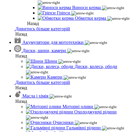
Виноси керма
Гріпси
Обмотки керма
Назад
Дивитись більше категорій
Назад
Акумулятори для мототехніки
Диски, шини, камери
Назад
Шини
Диски, колеса, ободи
Камери
Дивитись більше категорій
Назад
Масла і хімія
Назад
Моторні оливи
Охолоджуючі рідини
Очисники
Гальмівні рідини