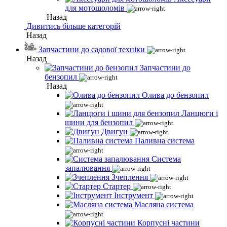
для мотошоломів
Назад
Дивитись більше категорій
Назад
Запчастини до садової техніки
Назад
Запчастини до
бензопил
Назад
Олива до бензопил
Ланцюги і
шини для бензопил
Двигун
Паливна система
Система
запалювання
Зчеплення
Стартер
Інструмент
Масляна система
Корпусні частини