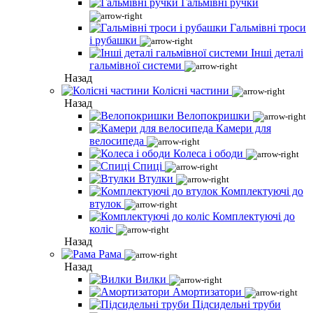
Гальмівні ручки
Гальмівні троси
і рубашки
Інші деталі
гальмівної системи
Назад
Колісні частини
Назад
Велопокришки
Камери для
велосипеда
Колеса і ободи
Спиці
Втулки
Комплектуючі до
втулок
Комплектуючі до
коліс
Назад
Рама
Назад
Вилки
Амортизатори
Підсидельні труби