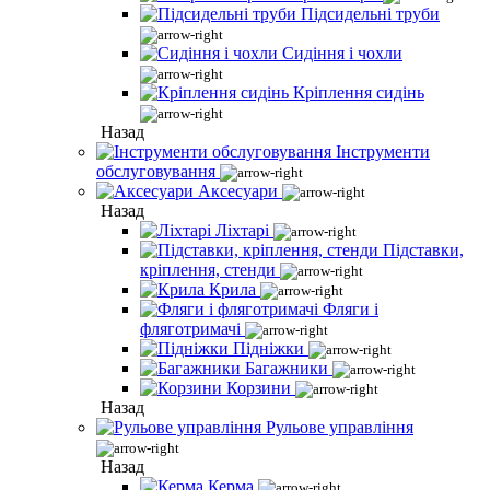
Підсидельні труби
Сидіння і чохли
Кріплення сидінь
Назад
Інструменти
обслуговування
Аксесуари
Назад
Ліхтарі
Підставки,
кріплення, стенди
Крила
Фляги і
фляготримачі
Підніжки
Багажники
Корзини
Назад
Рульове управління
Назад
Керма