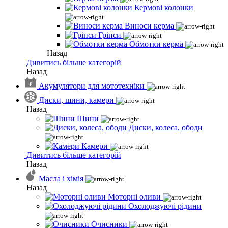
Кермові колонки
Виноси керма
Гріпси
Обмотки керма
Назад
Дивитись більше категорій
Назад
Акумулятори для мототехніки
Диски, шини, камери
Назад
Шини
Диски, колеса, ободи
Камери
Дивитись більше категорій
Назад
Масла і хімія
Назад
Моторні оливи
Охолоджуючі рідини
Очисники