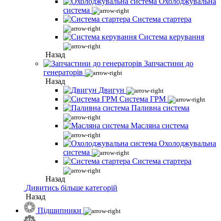
Охолоджувальна
система
Система стартера
Система керування
Назад
Запчастини до
генераторів
Назад
Двигун
Система ГРМ
Паливна система
Масляна система
Охолоджувальна
система
Система стартера
Назад
Дивитись більше категорій
Назад
Підшипники