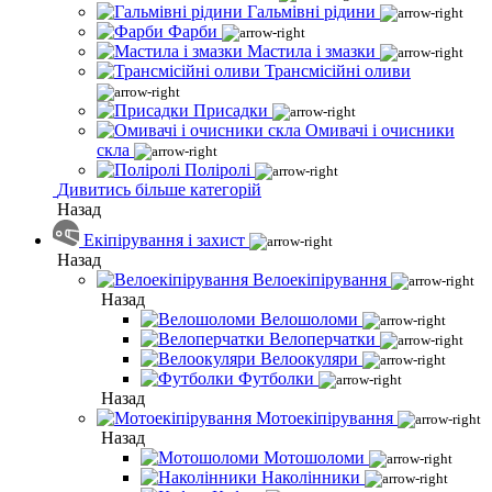
Гальмівні рідини
Фарби
Мастила і змазки
Трансмісійні оливи
Присадки
Омивачі і очисники
скла
Поліролі
Дивитись більше категорій
Назад
Екіпірування і захист
Назад
Велоекіпірування
Назад
Велошоломи
Велоперчатки
Велоокуляри
Футболки
Назад
Мотоекіпірування
Назад
Мотошоломи
Наколінники