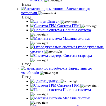
мотокос
Назад
Запчастини до
мотопомп
Назад
Двигун
Система ГРМ
Паливна система
Масляна система
Охолоджувальна
система
Система стартера
Назад
Запчастини до
мотоблоків
Назад
Двигун
Система ГРМ
Паливна система
Масляна система