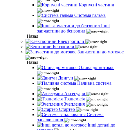
Корпусні частини
Система гальма
Інші
запчастини до бензопил
Назад
Електропили
Бензопили
Запчастини до мотокос
Назад
Олива до мотокос
Двигун
Паливна система
Аксесуари
Трансмісія
Зчеплення
Стартер
Система
запалювання
Інші деталі до