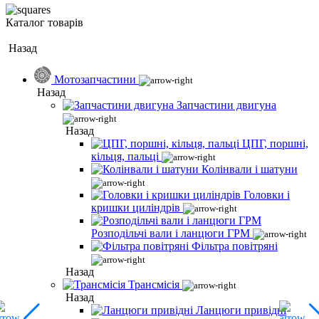
Каталог товарів
Назад
Мотозапчастини
Назад
Запчастини двигуна
Назад
ЦПГ, поршні,
кільця, пальці
Колінвали і шатуни
Головки і
кришки циліндрів
Розподільчі вали і ланцюги ГРМ
Фільтра повітряні
Назад
Трансмісія
Назад
Ланцюги привідні