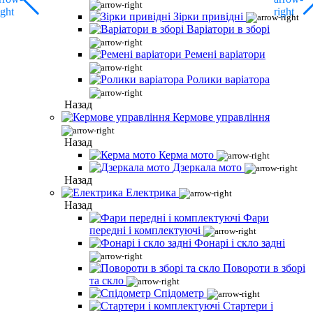
Зірки привідні
Варіатори в зборі
Ремені варіатори
Ролики варіатора
Назад
Кермове управління
Назад
Керма мото
Дзеркала мото
Назад
Електрика
Назад
Фари
передні і комплектуючі
Фонарі і скло задні
Повороти в зборі
та скло
Спідометр
Стартери і