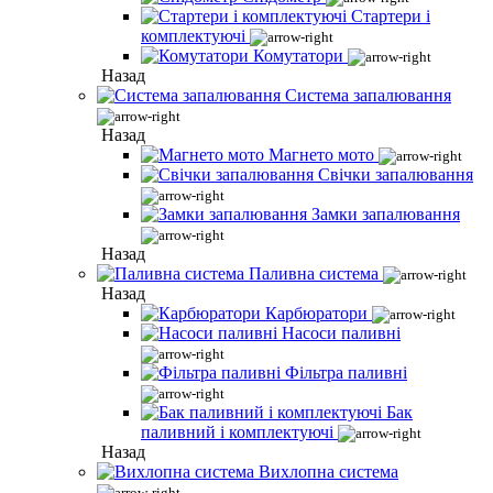
Стартери і
комплектуючі
Комутатори
Назад
Система запалювання
Назад
Магнето мото
Свічки запалювання
Замки запалювання
Назад
Паливна система
Назад
Карбюратори
Насоси паливні
Фільтра паливні
Бак
паливний і комплектуючі
Назад
Вихлопна система