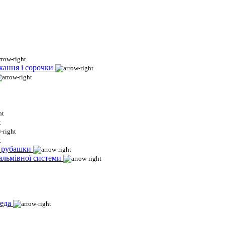
кання і сорочки
і рубашки
гальмівної системи
еда