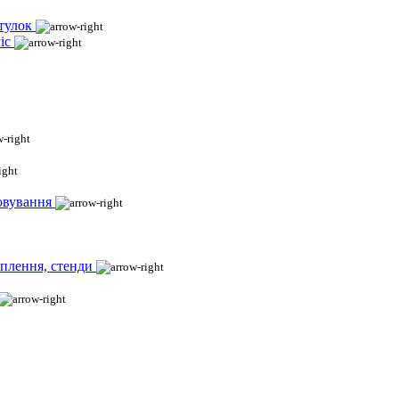
тулок
іс
овування
іплення, стенди