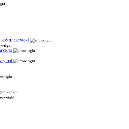
і комплектуючі
а скло
ктуючі