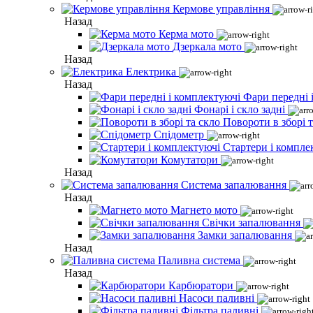
Кермове управління
Назад
Керма мото
Дзеркала мото
Назад
Електрика
Назад
Фари передні 
Фонарі і скло задні
Повороти в зборі т
Спідометр
Стартери і компле
Комутатори
Назад
Система запалювання
Назад
Магнето мото
Свічки запалювання
Замки запалювання
Назад
Паливна система
Назад
Карбюратори
Насоси паливні
Фільтра паливні