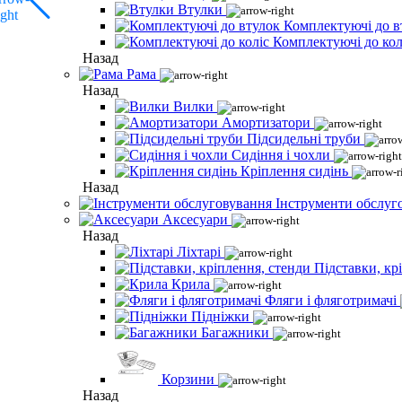
Втулки
Комплектуючі до в
Комплектуючі до кол
Назад
Рама
Назад
Вилки
Амортизатори
Підсидельні труби
Сидіння і чохли
Кріплення сидінь
Назад
Інструменти обслуг
Аксесуари
Назад
Ліхтарі
Підставки, кр
Крила
Фляги і фляготримачі
Підніжки
Багажники
Корзини
Назад