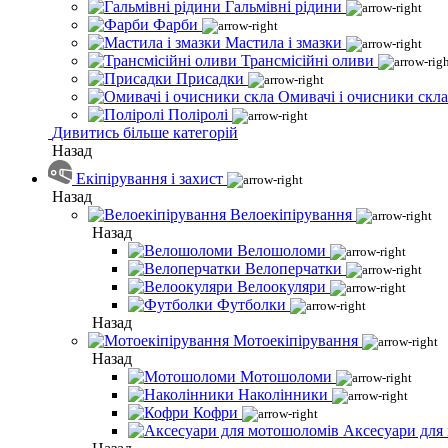
Гальмівні рідини
Фарби
Мастила і змазки
Трансмісійні оливи
Присадки
Омивачі і очисники скла
Поліролі
Дивитись більше категорій
Назад
Екіпірування і захист
Назад
Велоекіпірування
Назад
Велошоломи
Велоперчатки
Велоокуляри
Футболки
Назад
Мотоекіпірування
Назад
Мотошоломи
Наколінники
Кофри
Аксесуари для