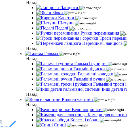
Назад
Ланцюги
Зірки
Каретки
Шатуни
Педалі
Ручки перемикання
Троси переми
Перемикачі ланцюга
Назад
Гальма
Назад
Гальма і супорта
Гальмівні диски
Гальмівні колодки
Гальмівні ручки
Гальмівні троси 
Інші деталі 
Назад
Колісні частини
Назад
Велопокришки
Камери для велосип
Колеса і ободи
Спиці