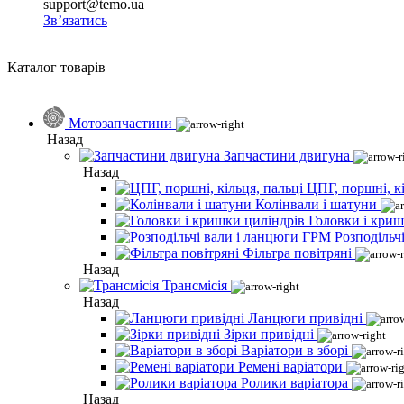
support@temo.ua
Зв’язатись
Каталог товарів
Мотозапчастини
Назад
Запчастини двигуна
Назад
ЦПГ, поршні, кі
Колінвали і шатуни
Головки і криш
Розподільч
Фільтра повітряні
Назад
Трансмісія
Назад
Ланцюги привідні
Зірки привідні
Варіатори в зборі
Ремені варіатори
Ролики варіатора
Назад