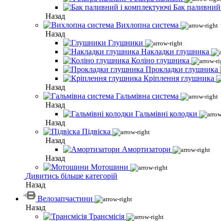
Бак паливний
Назад
Вихлопна система
Назад
Глушники
Накладки глушника
Коліно глушника
Прокладки глушника
Кріплення глушника
Назад
Гальмівна система
Назад
Гальмівні колодки
Назад
Підвіска
Назад
Амортизатори
Назад
Мотошини
Дивитись більше категорій
Назад
Велозапчастини
Назад
Трансмісія