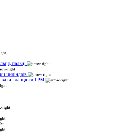
льця, пальці
ки циліндрів
і вали і ланцюги ГРМ