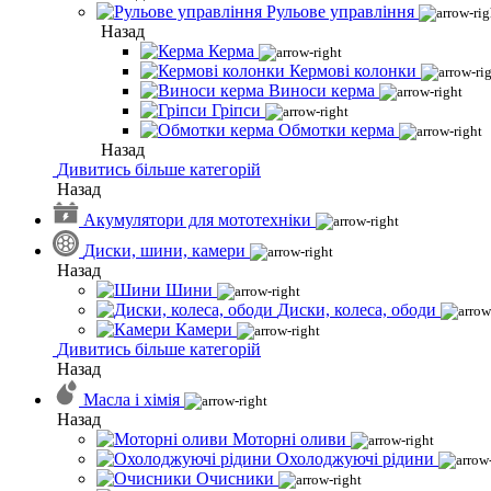
Рульове управління
Назад
Керма
Кермові колонки
Виноси керма
Гріпси
Обмотки керма
Назад
Дивитись більше категорій
Назад
Акумулятори для мототехніки
Диски, шини, камери
Назад
Шини
Диски, колеса, ободи
Камери
Дивитись більше категорій
Назад
Масла і хімія
Назад
Моторні оливи
Охолоджуючі рідини
Очисники