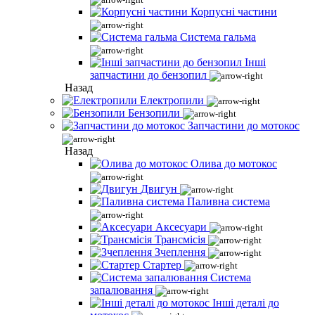
Корпусні частини
Система гальма
Інші
запчастини до бензопил
Назад
Електропили
Бензопили
Запчастини до мотокос
Назад
Олива до мотокос
Двигун
Паливна система
Аксесуари
Трансмісія
Зчеплення
Стартер
Система
запалювання
Інші деталі до