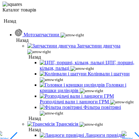
Каталог товарів
Назад
Мотозапчастини
Назад
Запчастини двигуна
Назад
ЦПГ, поршні,
кільця, пальці
Колінвали і шатуни
Головки і
кришки циліндрів
Розподільчі вали і ланцюги ГРМ
Фільтра повітряні
Назад
Трансмісія
Назад
Ланцюги привідні