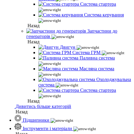
Система стартера
Система керування
Назад
Запчастини до
генераторів
Назад
Двигун
Система ГРМ
Паливна система
Масляна система
Охолоджувальна
система
Система стартера
Назад
Дивитись більше категорій
Назад
Підшипники
Інструменти і матеріали
Назад