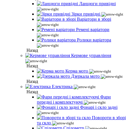
Ланцюги привідні
Зірки привідні
Варіатори в зборі
Ремені варіатори
Ролики варіатора
Назад
Кермове управління
Назад
Керма мото
Дзеркала мото
Назад
Електрика
Назад
Фари
передні і комплектуючі
Фонарі і скло задні
Повороти в зборі
та скло
Спідометр