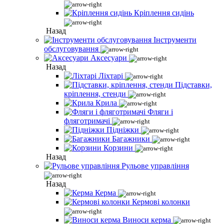
Кріплення сидінь
Назад
Інструменти
обслуговування
Аксесуари
Назад
Ліхтарі
Підставки,
кріплення, стенди
Крила
Фляги і
фляготримачі
Підніжки
Багажники
Корзини
Назад
Рульове управління
Назад
Керма
Кермові колонки
Виноси керма