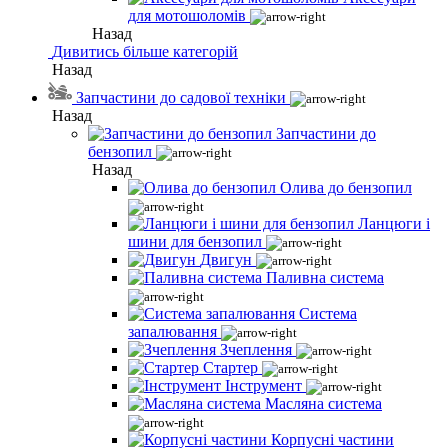
для мотошоломів
Назад
Дивитись більше категорій
Назад
Запчастини до садової техніки
Назад
Запчастини до
бензопил
Назад
Олива до бензопил
Ланцюги і
шини для бензопил
Двигун
Паливна система
Система
запалювання
Зчеплення
Стартер
Інструмент
Масляна система
Корпусні частини