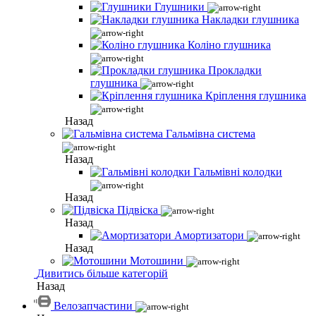
Глушники
Накладки глушника
Коліно глушника
Прокладки
глушника
Кріплення глушника
Назад
Гальмівна система
Назад
Гальмівні колодки
Назад
Підвіска
Назад
Амортизатори
Назад
Мотошини
Дивитись більше категорій
Назад
Велозапчастини