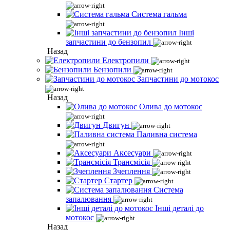
Система гальма
Інші
запчастини до бензопил
Назад
Електропили
Бензопили
Запчастини до мотокос
Назад
Олива до мотокос
Двигун
Паливна система
Аксесуари
Трансмісія
Зчеплення
Стартер
Система
запалювання
Інші деталі до
мотокос
Назад