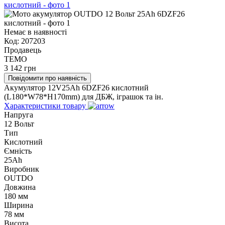
Немає в наявності
Код:
207203
Продавець
TEMO
3 142
грн
Повідомити про наявність
Акумулятор 12V25Ah 6DZF26 кислотний
(L180*W78*H170mm) для ДБЖ, іграшок та ін.
Характеристики товару
Напруга
12 Вольт
Тип
Кислотний
Ємність
25Ah
Виробник
OUTDO
Довжина
180 мм
Ширина
78 мм
Висота