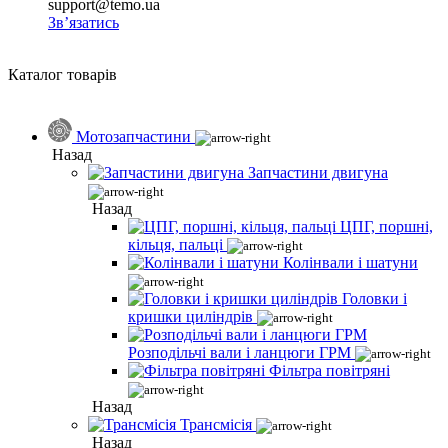
support@temo.ua
Зв’язатись
Каталог товарів
Мотозапчастини
Назад
Запчастини двигуна
Назад
ЦПГ, поршні,
кільця, пальці
Колінвали і шатуни
Головки і
кришки циліндрів
Розподільчі вали і ланцюги ГРМ
Фільтра повітряні
Назад
Трансмісія
Назад