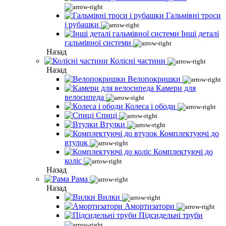
Гальмівні троси
і рубашки
Інші деталі
гальмівної системи
Назад
Колісні частини
Назад
Велопокришки
Камери для
велосипеда
Колеса і ободи
Спиці
Втулки
Комплектуючі до
втулок
Комплектуючі до
коліс
Назад
Рама
Назад
Вилки
Амортизатори
Підсидельні труби