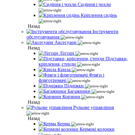
Сидіння і чохли
Кріплення сидінь
Назад
Інструменти
обслуговування
Аксесуари
Назад
Ліхтарі
Підставки,
кріплення, стенди
Крила
Фляги і
фляготримачі
Підніжки
Багажники
Корзини
Назад
Рульове управління
Назад
Керма
Кермові колонки