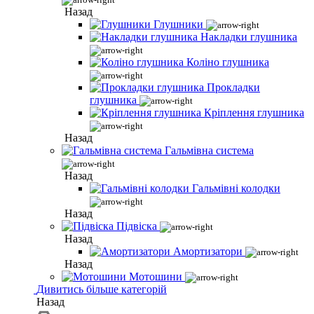
Назад
Глушники
Накладки глушника
Коліно глушника
Прокладки
глушника
Кріплення глушника
Назад
Гальмівна система
Назад
Гальмівні колодки
Назад
Підвіска
Назад
Амортизатори
Назад
Мотошини
Дивитись більше категорій
Назад