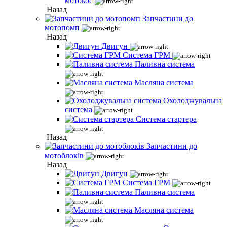
мотокос
Назад
Запчастини до
мотопомп
Назад
Двигун
Система ГРМ
Паливна система
Масляна система
Охолоджувальна
система
Система стартера
Назад
Запчастини до
мотоблоків
Назад
Двигун
Система ГРМ
Паливна система
Масляна система