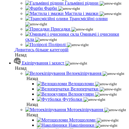
Гальмівні рідини
Фарби
Мастила і змазки
Трансмісійні оливи
Присадки
Омивачі і очисники
скла
Поліролі
Дивитись більше категорій
Назад
Екіпірування і захист
Назад
Велоекіпірування
Назад
Велошоломи
Велоперчатки
Велоокуляри
Футболки
Назад
Мотоекіпірування
Назад
Мотошоломи
Наколінники