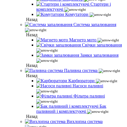
Стартери і
комплектуючі
Комутатори
Назад
Система запалювання
Назад
Магнето мото
Свічки запалювання
Замки запалювання
Назад
Паливна система
Назад
Карбюратори
Насоси паливні
Фільтра паливні
Бак
паливний і комплектуючі
Назад
Вихлопна система