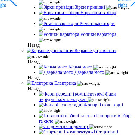
Зірки привідні
Варіатори в зборі
Ремені варіатори
Ролики варіатора
Назад
Кермове управління
Назад
Керма мото
Дзеркала мото
Назад
Електрика
Назад
Фари
передні і комплектуючі
Фонарі і скло задні
Повороти в зборі
та скло
Спідометр
Стартери і