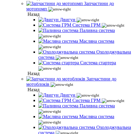
Запчастини до
мотопомп
Назад
Двигун
Система ГРМ
Паливна система
Масляна система
Охолоджувальна
система
Система стартера
Назад
Запчастини до
мотоблоків
Назад
Двигун
Система ГРМ
Паливна система
Масляна система
Охолоджувальна
система