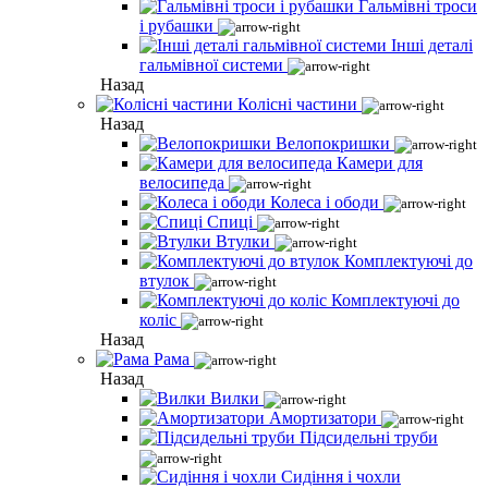
Гальмівні троси
і рубашки
Інші деталі
гальмівної системи
Назад
Колісні частини
Назад
Велопокришки
Камери для
велосипеда
Колеса і ободи
Спиці
Втулки
Комплектуючі до
втулок
Комплектуючі до
коліс
Назад
Рама
Назад
Вилки
Амортизатори
Підсидельні труби
Сидіння і чохли