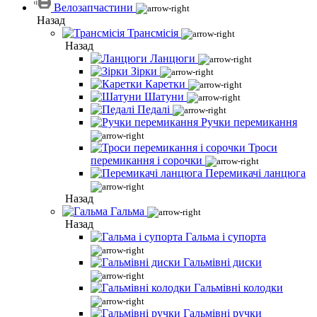
Велозапчастини
Назад
Трансмісія
Назад
Ланцюги
Зірки
Каретки
Шатуни
Педалі
Ручки перемикання
Троси
перемикання і сорочки
Перемикачі ланцюга
Назад
Гальма
Назад
Гальма і супорта
Гальмівні диски
Гальмівні колодки
Гальмівні ручки