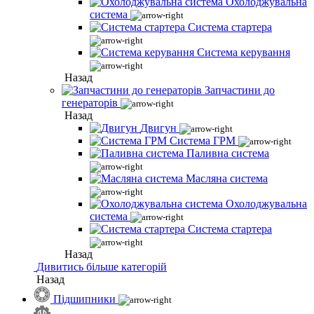
Охолоджувальна
система
Система стартера
Система керування
Назад
Запчастини до
генераторів
Назад
Двигун
Система ГРМ
Паливна система
Масляна система
Охолоджувальна
система
Система стартера
Назад
Дивитись більше категорій
Назад
Підшипники