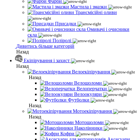
Фарби
Мастила і змазки
Трансмісійні оливи
Присадки
Омивачі і очисники
скла
Поліролі
Дивитись більше категорій
Назад
Екіпірування і захист
Назад
Велоекіпірування
Назад
Велошоломи
Велоперчатки
Велоокуляри
Футболки
Назад
Мотоекіпірування
Назад
Мотошоломи
Наколінники
Кофри
Аксесуари