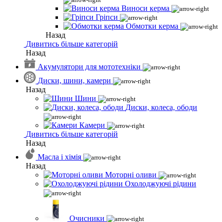
Виноси керма
Гріпси
Обмотки керма
Назад
Дивитись більше категорій
Назад
Акумулятори для мототехніки
Диски, шини, камери
Назад
Шини
Диски, колеса, ободи
Камери
Дивитись більше категорій
Назад
Масла і хімія
Назад
Моторні оливи
Охолоджуючі рідини
Очисники