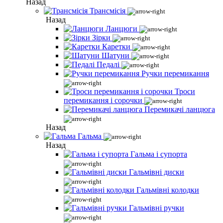
Назад
Трансмісія
Назад
Ланцюги
Зірки
Каретки
Шатуни
Педалі
Ручки перемикання
Троси
перемикання і сорочки
Перемикачі ланцюга
Назад
Гальма
Назад
Гальма і супорта
Гальмівні диски
Гальмівні колодки
Гальмівні ручки