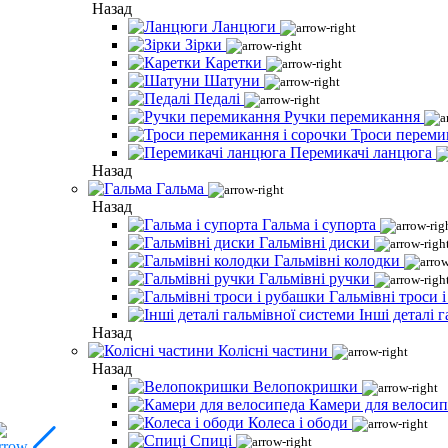
Назад
Ланцюги
Зірки
Каретки
Шатуни
Педалі
Ручки перемикання
Троси переми
Перемикачі ланцюга
Назад
Гальма
Назад
Гальма і супорта
Гальмівні диски
Гальмівні колодки
Гальмівні ручки
Гальмівні троси 
Інші деталі 
Назад
Колісні частини
Назад
Велопокришки
Камери для велосип
Колеса і ободи
Спиці