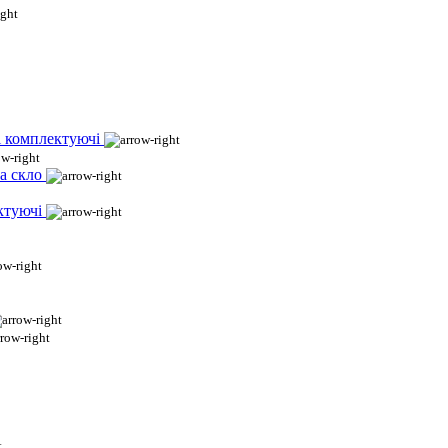
і комплектуючі
а скло
ктуючі