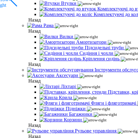
Втулки
Комплектуючі до в
Комплектуючі до кол
Назад
Рама
Назад
Вилки
Амортизатори
Підсидельні труби
Сидіння і чохли
Кріплення сидінь
Назад
Інструменти обслуг
Аксесуари
Назад
Ліхтарі
Підставки, кр
Крила
Фляги і фляготримачі
Підніжки
Багажники
Корзини
Назад
Рульове управління
Назад