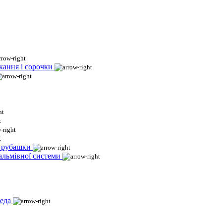
кання і сорочки
і рубашки
гальмівної системи
еда