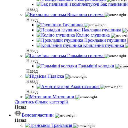
Бак паливний
Назад
Вихлопна система
Назад
Глушники
Накладки глушника
Коліно глушника
Прокладки глушника
Кріплення глушника
Назад
Гальмівна система
Назад
Гальмівні колодки
Назад
Підвіска
Назад
Амортизатори
Назад
Мотошини
Дивитись більше категорій
Назад
Велозапчастини
Назад
Трансмісія