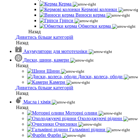
Керма
Кермові колонки
Виноси керма
Гріпси
Обмотки керма
Назад
Дивитись більше категорій
Назад
Акумулятори для мототехніки
Диски, шини, камери
Назад
Шини
Диски, колеса, ободи
Камери
Дивитись більше категорій
Назад
Масла і хімія
Назад
Моторні оливи
Охолоджуючі рідини
Очисники
Гальмівні рідини
Фарби