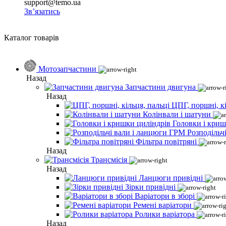
support@temo.ua
Зв’язатись
Каталог товарів
Мотозапчастини
Назад
Запчастини двигуна
Назад
ЦПГ, поршні, кі
Колінвали і шатуни
Головки і криш
Розподільч
Фільтра повітряні
Назад
Трансмісія
Назад
Ланцюги привідні
Зірки привідні
Варіатори в зборі
Ремені варіатори
Ролики варіатора
Назад