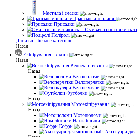
Мастила і змазки
Трансмісійні оливи
Присадки
Омивачі і очисники скла
Поліролі
Дивитись більше категорій
Назад
Екіпірування і захист
Назад
Велоекіпірування
Назад
Велошоломи
Велоперчатки
Велоокуляри
Футболки
Назад
Мотоекіпірування
Назад
Мотошоломи
Наколінники
Кофри
Аксесуари для