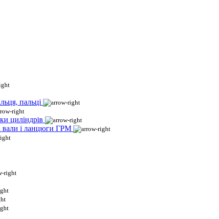
льця, пальці
ки циліндрів
і вали і ланцюги ГРМ