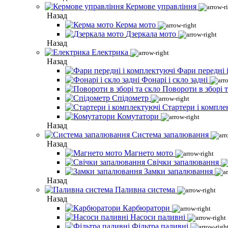
Кермове управління
Назад
Керма мото
Дзеркала мото
Назад
Електрика
Назад
Фари передні 
Фонарі і скло задні
Повороти в зборі т
Спідометр
Стартери і компле
Комутатори
Назад
Система запалювання
Назад
Магнето мото
Свічки запалювання
Замки запалювання
Назад
Паливна система
Назад
Карбюратори
Насоси паливні
Фільтра паливні