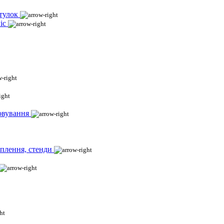
тулок
іс
овування
іплення, стенди