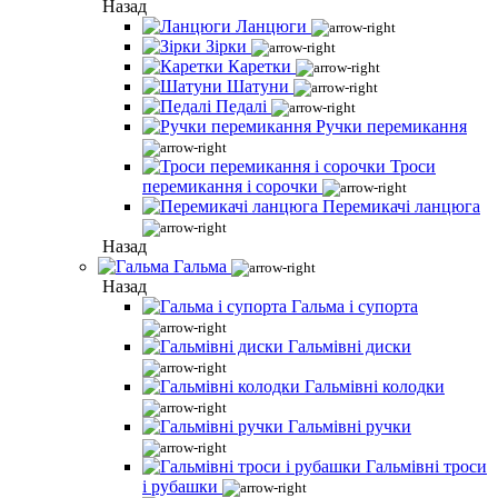
Назад
Ланцюги
Зірки
Каретки
Шатуни
Педалі
Ручки перемикання
Троси
перемикання і сорочки
Перемикачі ланцюга
Назад
Гальма
Назад
Гальма і супорта
Гальмівні диски
Гальмівні колодки
Гальмівні ручки
Гальмівні троси
і рубашки