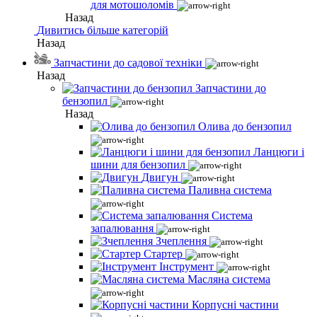
для мотошоломів
Назад
Дивитись більше категорій
Назад
Запчастини до садової техніки
Назад
Запчастини до
бензопил
Назад
Олива до бензопил
Ланцюги і
шини для бензопил
Двигун
Паливна система
Система
запалювання
Зчеплення
Стартер
Інструмент
Масляна система
Корпусні частини