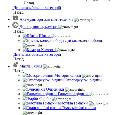
Назад
Дивитись більше категорій
Назад
Акумулятори для мототехніки
Диски, шини, камери
Назад
Шини
Диски, колеса, ободи
Камери
Дивитись більше категорій
Назад
Масла і хімія
Назад
Моторні оливи
Охолоджуючі рідини
Очисники
Гальмівні рідини
Фарби
Мастила і змазки
Трансмісійні оливи