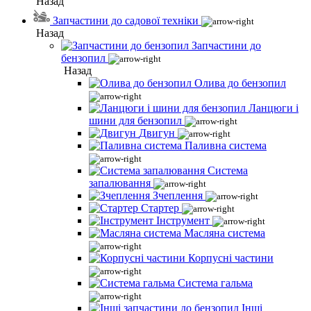
Назад
Запчастини до садової техніки
Назад
Запчастини до
бензопил
Назад
Олива до бензопил
Ланцюги і
шини для бензопил
Двигун
Паливна система
Система
запалювання
Зчеплення
Стартер
Інструмент
Масляна система
Корпусні частини
Система гальма
Інші