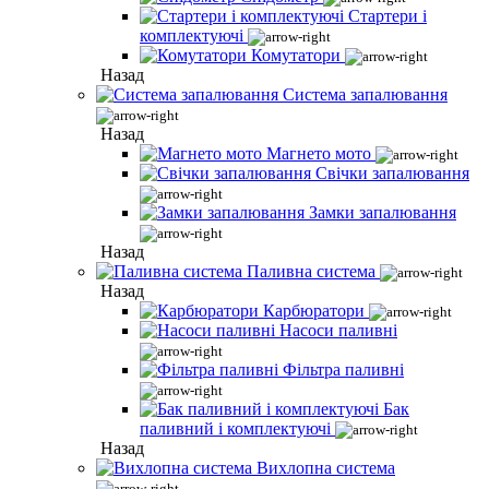
Стартери і
комплектуючі
Комутатори
Назад
Система запалювання
Назад
Магнето мото
Свічки запалювання
Замки запалювання
Назад
Паливна система
Назад
Карбюратори
Насоси паливні
Фільтра паливні
Бак
паливний і комплектуючі
Назад
Вихлопна система