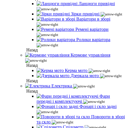
Ланцюги привідні
Зірки привідні
Варіатори в зборі
Ремені варіатори
Ролики варіатора
Назад
Кермове управління
Назад
Керма мото
Дзеркала мото
Назад
Електрика
Назад
Фари
передні і комплектуючі
Фонарі і скло задні
Повороти в зборі
та скло
Спідометр