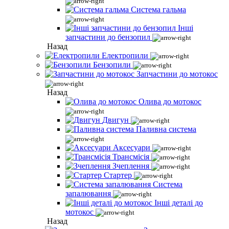
Система гальма
Інші
запчастини до бензопил
Назад
Електропили
Бензопили
Запчастини до мотокос
Назад
Олива до мотокос
Двигун
Паливна система
Аксесуари
Трансмісія
Зчеплення
Стартер
Система
запалювання
Інші деталі до
мотокос
Назад