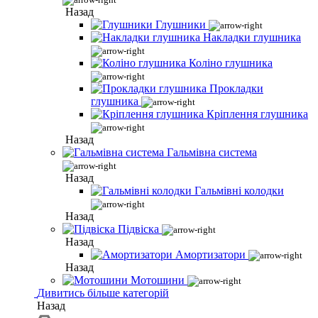
Назад
Глушники
Накладки глушника
Коліно глушника
Прокладки
глушника
Кріплення глушника
Назад
Гальмівна система
Назад
Гальмівні колодки
Назад
Підвіска
Назад
Амортизатори
Назад
Мотошини
Дивитись більше категорій
Назад