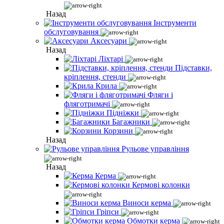
Назад
Інструменти
обслуговування
Аксесуари
Назад
Ліхтарі
Підставки,
кріплення, стенди
Крила
Фляги і
фляготримачі
Підніжки
Багажники
Корзини
Назад
Рульове управління
Назад
Керма
Кермові колонки
Виноси керма
Гріпси
Обмотки керма