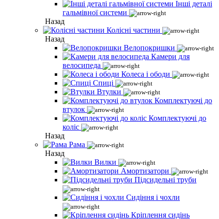
Інші деталі
гальмівної системи
Назад
Колісні частини
Назад
Велопокришки
Камери для
велосипеда
Колеса і ободи
Спиці
Втулки
Комплектуючі до
втулок
Комплектуючі до
коліс
Назад
Рама
Назад
Вилки
Амортизатори
Підсидельні труби
Сидіння і чохли
Кріплення сидінь