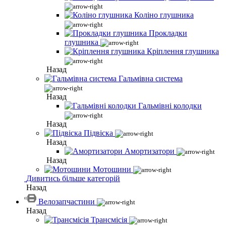
Коліно глушника
Прокладки
глушника
Кріплення глушника
Назад
Гальмівна система
Назад
Гальмівні колодки
Назад
Підвіска
Назад
Амортизатори
Назад
Мотошини
Дивитись більше категорій
Назад
Велозапчастини
Назад
Трансмісія