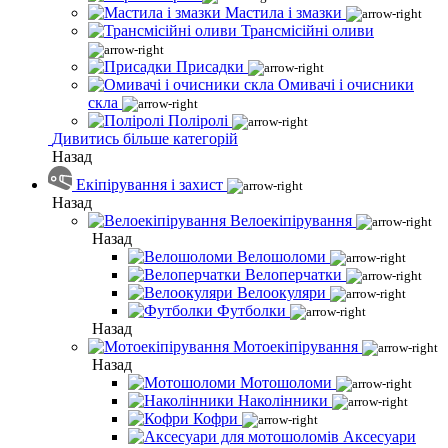
Мастила і змазки
Трансмісійні оливи
Присадки
Омивачі і очисники
скла
Поліролі
Дивитись більше категорій
Назад
Екіпірування і захист
Назад
Велоекіпірування
Назад
Велошоломи
Велоперчатки
Велоокуляри
Футболки
Назад
Мотоекіпірування
Назад
Мотошоломи
Наколінники
Кофри
Аксесуари