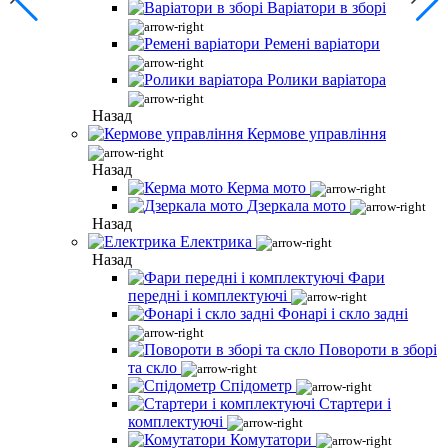
Варіатори в зборі
Ремені варіатори
Ролики варіатора
Назад
Кермове управління
Назад
Керма мото
Дзеркала мото
Назад
Електрика
Назад
Фари
передні і комплектуючі
Фонарі і скло задні
Повороти в зборі
та скло
Спідометр
Стартери і
комплектуючі
Комутатори