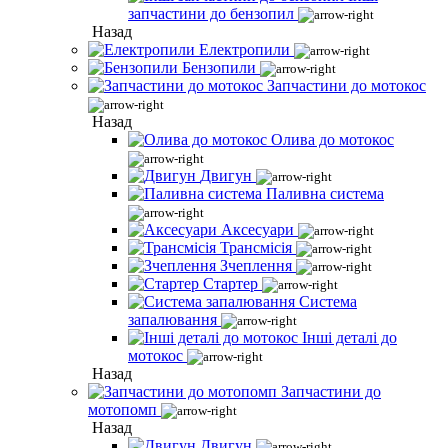
запчастини до бензопил
Назад
Електропили
Бензопили
Запчастини до мотокос
Назад
Олива до мотокос
Двигун
Паливна система
Аксесуари
Трансмісія
Зчеплення
Стартер
Система
запалювання
Інші деталі до
мотокос
Назад
Запчастини до
мотопомп
Назад
Двигун