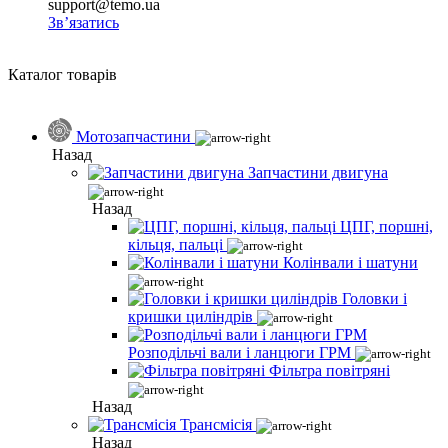
support@temo.ua
Зв’язатись
Каталог товарів
Мотозапчастини
Назад
Запчастини двигуна
Назад
ЦПГ, поршні,
кільця, пальці
Колінвали і шатуни
Головки і
кришки циліндрів
Розподільчі вали і ланцюги ГРМ
Фільтра повітряні
Назад
Трансмісія
Назад