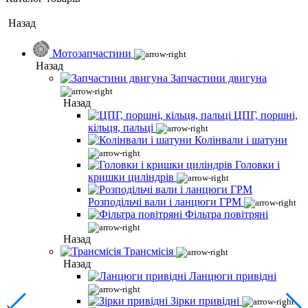
Назад
Мотозапчастини
Назад
Запчастини двигуна
Назад
ЦПГ, поршні,
кільця, пальці
Колінвали і шатуни
Головки і
кришки циліндрів
Розподільчі вали і ланцюги ГРМ
Фільтра повітряні
Назад
Трансмісія
Назад
Ланцюги привідні
Зірки привідні