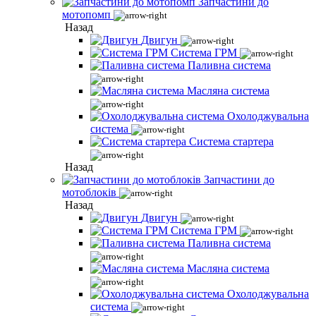
Запчастини до
мотопомп
Назад
Двигун
Система ГРМ
Паливна система
Масляна система
Охолоджувальна
система
Система стартера
Назад
Запчастини до
мотоблоків
Назад
Двигун
Система ГРМ
Паливна система
Масляна система
Охолоджувальна
система