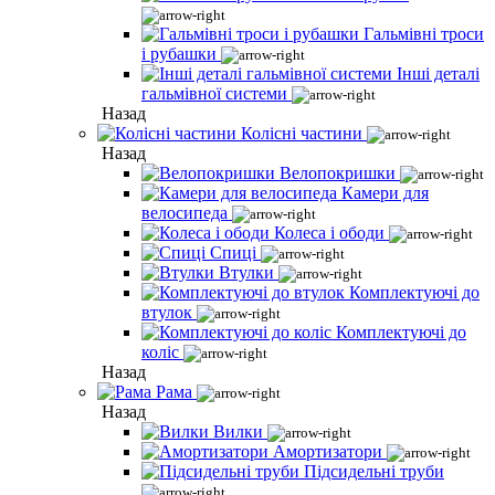
Гальмівні троси
і рубашки
Інші деталі
гальмівної системи
Назад
Колісні частини
Назад
Велопокришки
Камери для
велосипеда
Колеса і ободи
Спиці
Втулки
Комплектуючі до
втулок
Комплектуючі до
коліс
Назад
Рама
Назад
Вилки
Амортизатори
Підсидельні труби