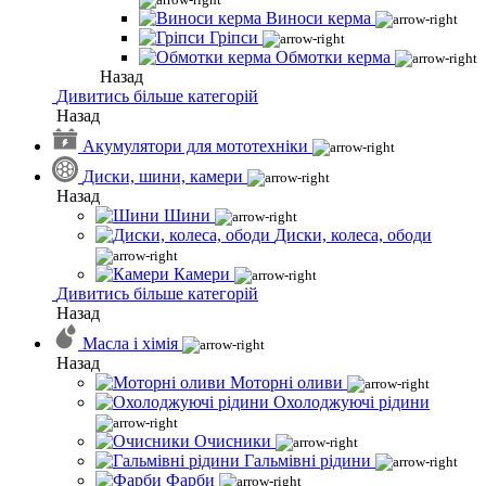
Виноси керма
Гріпси
Обмотки керма
Назад
Дивитись більше категорій
Назад
Акумулятори для мототехніки
Диски, шини, камери
Назад
Шини
Диски, колеса, ободи
Камери
Дивитись більше категорій
Назад
Масла і хімія
Назад
Моторні оливи
Охолоджуючі рідини
Очисники
Гальмівні рідини
Фарби