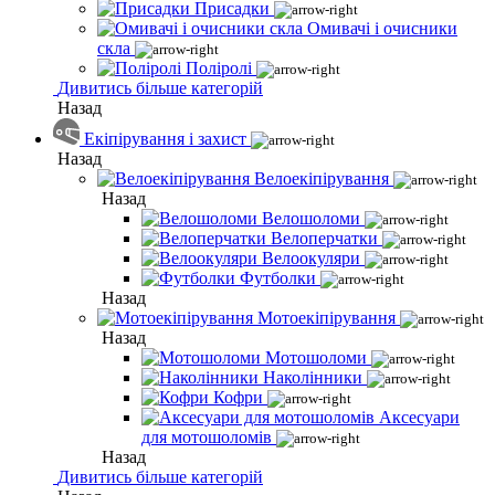
Присадки
Омивачі і очисники
скла
Поліролі
Дивитись більше категорій
Назад
Екіпірування і захист
Назад
Велоекіпірування
Назад
Велошоломи
Велоперчатки
Велоокуляри
Футболки
Назад
Мотоекіпірування
Назад
Мотошоломи
Наколінники
Кофри
Аксесуари
для мотошоломів
Назад
Дивитись більше категорій