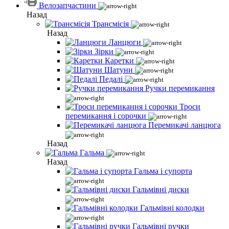
Велозапчастини
Назад
Трансмісія
Назад
Ланцюги
Зірки
Каретки
Шатуни
Педалі
Ручки перемикання
Троси
перемикання і сорочки
Перемикачі ланцюга
Назад
Гальма
Назад
Гальма і супорта
Гальмівні диски
Гальмівні колодки
Гальмівні ручки