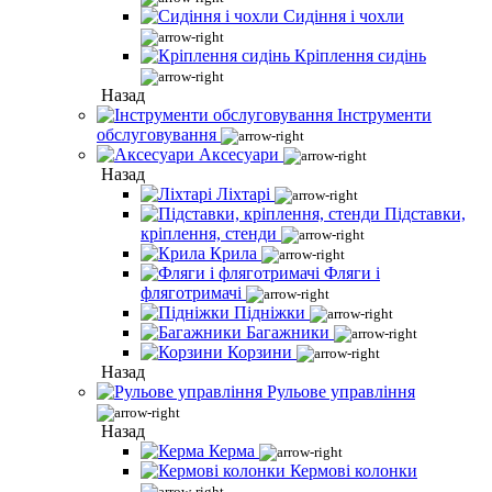
Сидіння і чохли
Кріплення сидінь
Назад
Інструменти
обслуговування
Аксесуари
Назад
Ліхтарі
Підставки,
кріплення, стенди
Крила
Фляги і
фляготримачі
Підніжки
Багажники
Корзини
Назад
Рульове управління
Назад
Керма
Кермові колонки