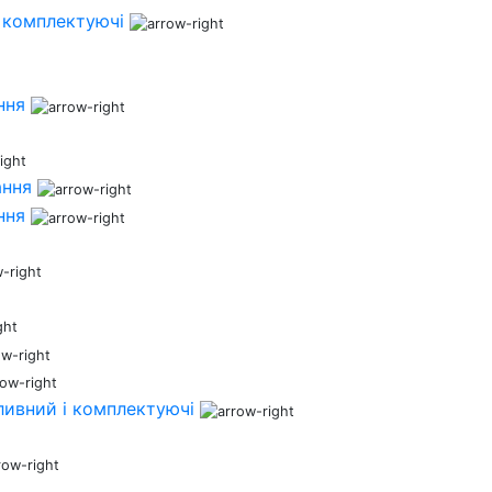
 комплектуючі
ння
ання
ння
ливний і комплектуючі