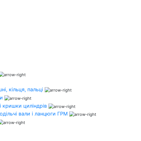
ні, кільця, пальці
ни
і кришки циліндрів
одільчі вали і ланцюги ГРМ