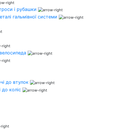
 троси і рубашки
деталі гальмівної системи
 велосипеда
чі до втулок
 до коліс