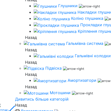
Глушники
Накладки глушн
Коліно глушника
Прокладки глу
Кріплення глушн
Назад
Гальмівна система
Назад
Гальмівні колодки
Назад
Підвіска
Назад
Амортизатори
Назад
Мотошини
Дивитись більше категорій
Назад
Велозапчастини