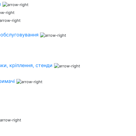
и
 обслуговування
ки, кріплення, стенди
римачі