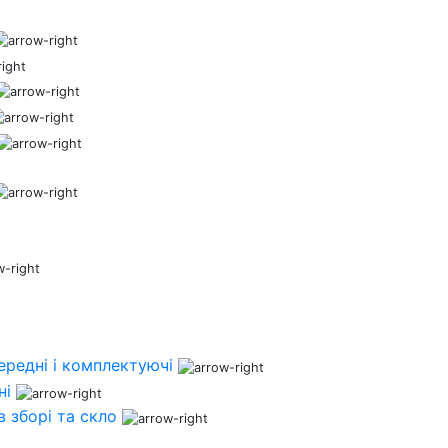
ередні і комплектуючі
ні
 зборі та скло