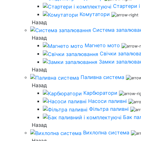
Стартери і
Комутатори
Назад
Система запалюва
Назад
Магнето мото
Свічки запалюв
Замки запалюва
Назад
Паливна система
Назад
Карбюратори
Насоси паливні
Фільтра паливні
Бак па
Назад
Вихлопна система
Назад