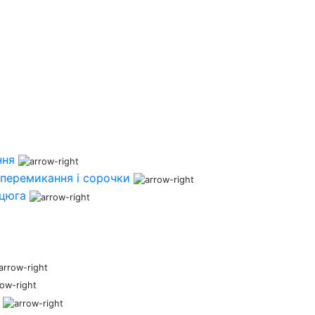
ння
перемикання і сорочки
нцюга