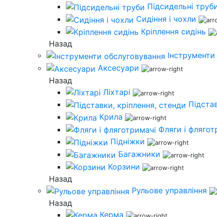
Підсидельні труб
Сидіння і чохли
Кріплення сидінь
Назад
Інструменти
Аксесуари
Назад
Ліхтарі
Підстав
Крила
Фляги і флягот
Підніжки
Багажники
Корзини
Назад
Рульове управління
Назад
Керма