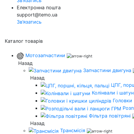
Зв’язатись
Електронна пошта
support@temo.ua
Зв’язатись
Каталог товарів
Мотозапчастини
Назад
Запчастини двигуна
Назад
ЦПГ, порш
Колінвали і шату
Головки 
Розп
Фільтра повітряні
Назад
Трансмісія