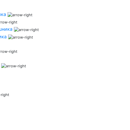
ика
шника
ика