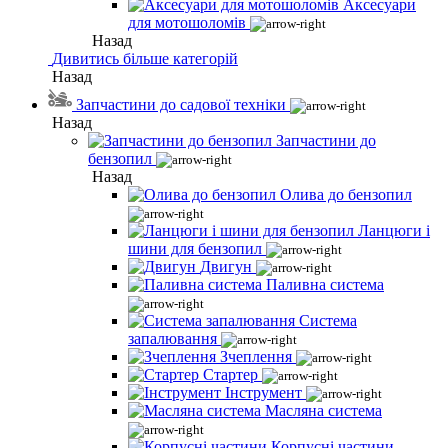
Аксесуари
для мотошоломів
Назад
Дивитись більше категорій
Назад
Запчастини до садової техніки
Назад
Запчастини до
бензопил
Назад
Олива до бензопил
Ланцюги і
шини для бензопил
Двигун
Паливна система
Система
запалювання
Зчеплення
Стартер
Інструмент
Масляна система
Корпусні частини