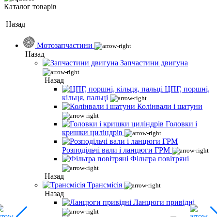
Каталог товарів
Назад
Мотозапчастини
Назад
Запчастини двигуна
Назад
ЦПГ, поршні,
кільця, пальці
Колінвали і шатуни
Головки і
кришки циліндрів
Розподільчі вали і ланцюги ГРМ
Фільтра повітряні
Назад
Трансмісія
Назад
Ланцюги привідні