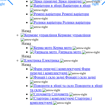
Зірки привідні
Варіатори в зборі
Ремені варіатори
Ролики варіатора
Назад
Кермове управління
Назад
Керма мото
Дзеркала мото
Назад
Електрика
Назад
Фари
передні і комплектуючі
Фонарі і скло задні
Повороти в зборі
та скло
Спідометр
Стартери і
комплектуючі