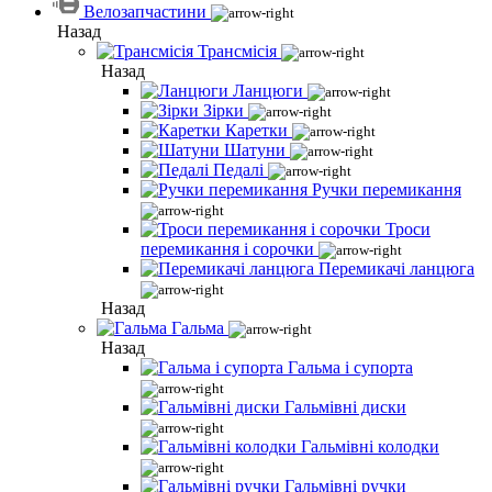
Велозапчастини
Назад
Трансмісія
Назад
Ланцюги
Зірки
Каретки
Шатуни
Педалі
Ручки перемикання
Троси
перемикання і сорочки
Перемикачі ланцюга
Назад
Гальма
Назад
Гальма і супорта
Гальмівні диски
Гальмівні колодки
Гальмівні ручки