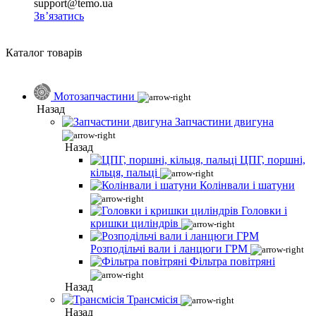
support@temo.ua
Зв’язатись
Каталог товарів
Мотозапчастини
Назад
Запчастини двигуна
Назад
ЦПГ, поршні,
кільця, пальці
Колінвали і шатуни
Головки і
кришки циліндрів
Розподільчі вали і ланцюги ГРМ
Фільтра повітряні
Назад
Трансмісія
Назад