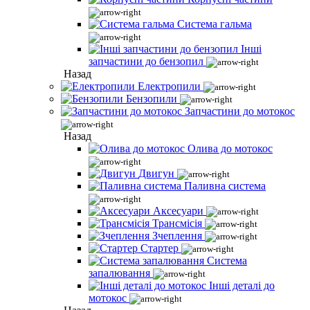
Система гальма
Інші
запчастини до бензопил
Назад
Електропили
Бензопили
Запчастини до мотокос
Назад
Олива до мотокос
Двигун
Паливна система
Аксесуари
Трансмісія
Зчеплення
Стартер
Система
запалювання
Інші деталі до
мотокос