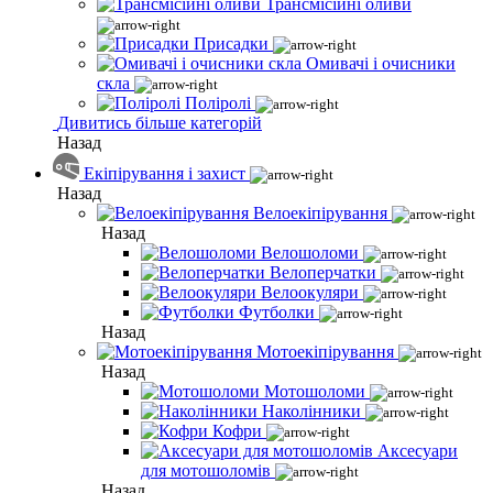
Трансмісійні оливи
Присадки
Омивачі і очисники
скла
Поліролі
Дивитись більше категорій
Назад
Екіпірування і захист
Назад
Велоекіпірування
Назад
Велошоломи
Велоперчатки
Велоокуляри
Футболки
Назад
Мотоекіпірування
Назад
Мотошоломи
Наколінники
Кофри
Аксесуари
для мотошоломів
Назад