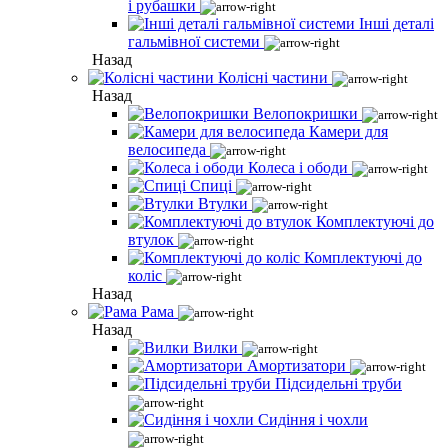
і рубашки
Інші деталі
гальмівної системи
Назад
Колісні частини
Назад
Велопокришки
Камери для
велосипеда
Колеса і ободи
Спиці
Втулки
Комплектуючі до
втулок
Комплектуючі до
коліс
Назад
Рама
Назад
Вилки
Амортизатори
Підсидельні труби
Сидіння і чохли