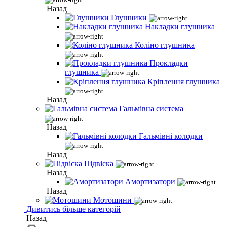
Назад
Глушники
Накладки глушника
Коліно глушника
Прокладки
глушника
Кріплення глушника
Назад
Гальмівна система
Назад
Гальмівні колодки
Назад
Підвіска
Назад
Амортизатори
Назад
Мотошини
Дивитись більше категорій
Назад