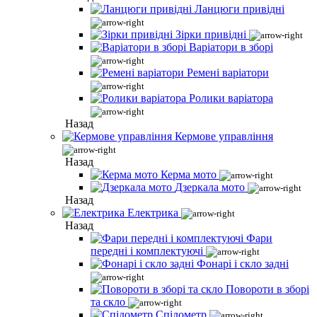
Ланцюги привідні
Зірки привідні
Варіатори в зборі
Ремені варіатори
Ролики варіатора
Назад
Кермове управління
Назад
Керма мото
Дзеркала мото
Назад
Електрика
Назад
Фари
передні і комплектуючі
Фонарі і скло задні
Повороти в зборі
та скло
Спідометр