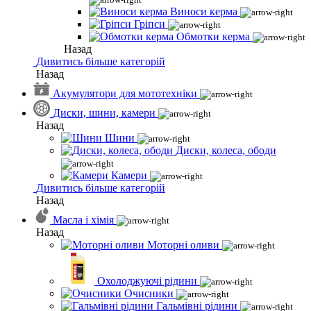
Виноси керма
Гріпси
Обмотки керма
Назад
Дивитись більше категорій
Назад
Акумулятори для мототехніки
Диски, шини, камери
Назад
Шини
Диски, колеса, ободи
Камери
Дивитись більше категорій
Назад
Масла і хімія
Назад
Моторні оливи
Охолоджуючі рідини
Очисники
Гальмівні рідини