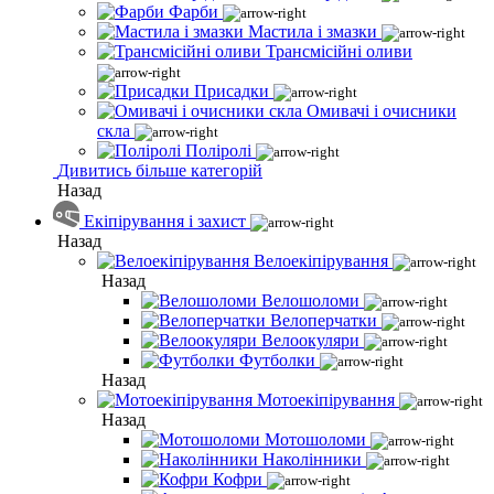
Фарби
Мастила і змазки
Трансмісійні оливи
Присадки
Омивачі і очисники
скла
Поліролі
Дивитись більше категорій
Назад
Екіпірування і захист
Назад
Велоекіпірування
Назад
Велошоломи
Велоперчатки
Велоокуляри
Футболки
Назад
Мотоекіпірування
Назад
Мотошоломи
Наколінники
Кофри