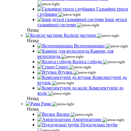
Гальмівні троси
і рубашки
Інші деталі
гальмівної системи
Назад
Колісні частини
Назад
Велопокришки
Камери для
велосипеда
Колеса і ободи
Спиці
Втулки
Комплектуючі до
втулок
Комплектуючі до
коліс
Назад
Рама
Назад
Вилки
Амортизатори
Підсидельні труби