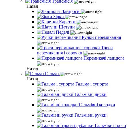
Трансмісія
Назад
Ланцюги
Зірки
Каретки
Шатуни
Педалі
Ручки перемикання
Троси
перемикання і сорочки
Перемикачі ланцюга
Назад
Гальма
Назад
Гальма і супорта
Гальмівні диски
Гальмівні колодки
Гальмівні ручки
Гальмівні троси