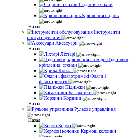
Сидіння і чохли
Кріплення сидінь
Назад
Інструменти
обслуговування
Аксесуари
Назад
Ліхтарі
Підставки,
кріплення, стенди
Крила
Фляги і
фляготримачі
Підніжки
Багажники
Корзини
Назад
Рульове управління
Назад
Керма
Кермові колонки