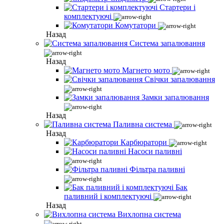
Стартери і
комплектуючі
Комутатори
Назад
Система запалювання
Назад
Магнето мото
Свічки запалювання
Замки запалювання
Назад
Паливна система
Назад
Карбюратори
Насоси паливні
Фільтра паливні
Бак
паливний і комплектуючі
Назад
Вихлопна система