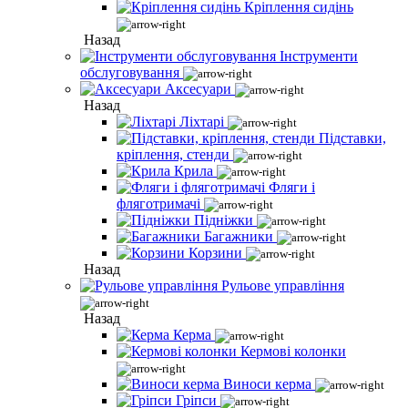
Кріплення сидінь
Назад
Інструменти
обслуговування
Аксесуари
Назад
Ліхтарі
Підставки,
кріплення, стенди
Крила
Фляги і
фляготримачі
Підніжки
Багажники
Корзини
Назад
Рульове управління
Назад
Керма
Кермові колонки
Виноси керма
Гріпси